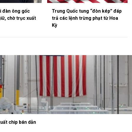
ời đàn ông gốc
Trung Quốc tung “đòn kép” đáp
giữ, chờ trục xuất
trả các lệnh trừng phạt từ Hoa
Kỳ
xuất chip bán dẫn