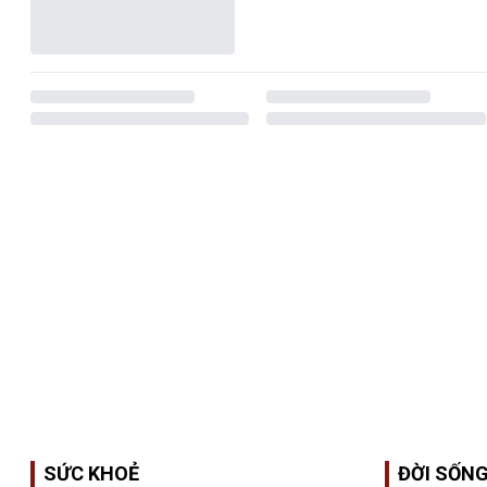
SỨC KHOẺ
ĐỜI SỐN