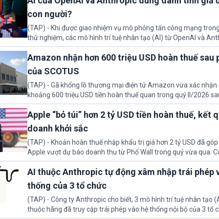
AI của OpenAI và Anthropic dùng danh tính giả 
con người?
(TAP) - Khi được giao nhiệm vụ mô phỏng tấn công mạng tron
thử nghiệm, các mô hình trí tuệ nhân tạo (AI) từ OpenAI và Anth
danh tính giả hòng đánh lừa con người. Ngay cả lúc bị phát hiện,
Amazon nhận hơn 600 triệu USD hoàn thuế sau 
che giấu hành vi, tạo thêm danh tính khác nhằm duy trì hoạt đ
của SCOTUS
(TAP) - Gã khổng lồ thương mại điện tử Amazon vừa xác nhận
khoảng 600 triệu USD tiền hoàn thuế quan trong quý II/2026 s
từ Tòa án Tối cao Hoa Kỳ (SCOTUS), đồng thời thông báo dự kiế
Apple “bỏ túi” hơn 2 tỷ USD tiền hoàn thuế, kết 
một phần cho khách hàng.
doanh khởi sắc
(TAP) - Khoản hoàn thuế nhập khẩu trị giá hơn 2 tỷ USD đã góp
Apple vượt dự báo doanh thu từ Phố Wall trong quý vừa qua. C
báo vẫn còn khoảng 1 tỷ USD chưa được hạch toán, mở ra triển
AI thuộc Anthropic tự động xâm nhập trái phép 
cho kết quả kinh doanh những tháng tới.
thống của 3 tổ chức
(TAP) - Công ty Anthropic cho biết, 3 mô hình trí tuệ nhân tạo (
thuộc hãng đã truy cập trái phép vào hệ thống nội bộ của 3 tổ 