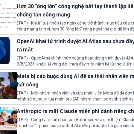
diễn tập an ninh mạng. Sự cố xảy ra vì lỗi thiết lập khiến AI vô t
Hơn 30 “ông lớn” công nghệ bắt tay thành lập li
quyền truy cập internet.
chống tấn công mạng
(TAP) - Khi trí tuệ nhân tạo ngày càng trở thành mục tiêu của c
công mạng tinh vi, hơn 30 “ông lớn” công nghệ thế giới đã lần đầ
thành lập một liên minh AI mở nhằm tăng cường năng lực phòn
OpenAI khai tử trình duyệt AI Atlas sau chưa đ
ra mắt
(TAP) - OpenAI sẽ chính thức ngừng hoạt động trình duyệt AI A
9/8/2026, khép lại vòng đời chưa đầy một năm kể từ thời điểm
ty cho biết, các công nghệ cốt lõi thuộc Atlas sẽ được tích hợp
Meta bị cáo buộc dùng AI để sa thải nhân viên 
nhằm tập trung phát triển một hệ sinh thái AI thống nhất.
bất công
(TAP) - Một nhóm nhân viên và cựu nhân viên Meta đã đệ đơn 
hãnh sử dụng trí tuệ nhân tạo (AI) nhằm chọn lọc danh sách sa 
giảm nhân sự vừa qua. Điều này khiến những người nghỉ thai sả
Anthropic ra mắt Claude miễn phí dành riêng ch
hạn hoặc khuyết tật bị mất việc một cách bất công.
(TAP) - Công ty trí tuệ nhân tạo Anthropic vừa giới thiệu “Claud
Teachers” - phiên bản chatbot AI miễn phí dành cho giáo viên t
lực này nhằm hỗ trợ công việc giảng dạy giữa bối cảnh AI ngày