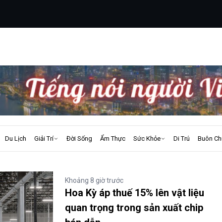
Du Lịch
Giải Trí
Đời Sống
Ẩm Thực
Sức Khỏe
Di Trú
Buôn Ch
Khoảng 8 giờ trước
Hoa Kỳ áp thuế 15% lên vật liệu
quan trọng trong sản xuất chip