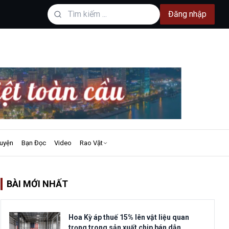
Đăng nhập
uyện
Bạn Đọc
Video
Rao Vặt
BÀI MỚI NHẤT
Tin Tức
Hoa Kỳ áp thuế 15% lên vật liệu quan
trọng trong sản xuất chip bán dẫn