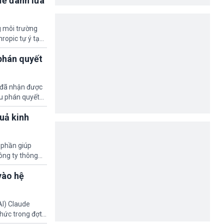
để đánh lừa
g môi trường
ropic tự ý tạo
 AI vẫn tiếp tục
phán quyết
ộng
 đã nhận được
au phán quyết
n sẽ hoàn lại
quả kinh
 phần giúp
ông ty thông
 vọng tích cực
vào hệ
AI) Claude
chức trong đợt