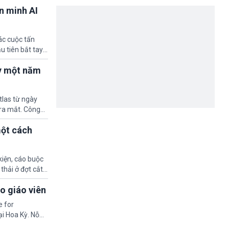
ình được cấp
ên minh AI
ác cuộc tấn
u tiên bắt tay
g thủ.
ầy một năm
tlas từ ngày
 ra mắt. Công
 trong ChatGPT
một cách
kiện, cáo buộc
thải ở đợt cắt
n, nghỉ ốm dài
o giáo viên
e for
ại Hoa Kỳ. Nỗ
 càng trở thành