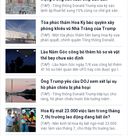
(TAP) - Tổng thống Donald Trump vừa ký sắc
lệnh áp thuế bổ sung 15% cùng cơ chế giá sàn
nhập khẩu nghiêm ngặt đối với polysilicon và
các sản phẩm hạ nguồn. Quyết định này nhằm
Tòa phúc thẩm Hoa Kỳ bác quyền xây
khôi phục chuỗi cung ứng công nghệ, năng
phòng khiêu vũ Nhà Trắng của Trump
lượng mặt trời nội địa trước sự thống trị của
Trung Quốc.
(TAP) - Một tòa phúc thẩm liên bang Hoa Kỳ vừa
phán quyết, chính quyền Tổng thống Donald
Trump không có quyền tự ý xây phòng khiêu vũ
mới rộng khoảng 90.000 feet vuông tại khu vực
Lầu Năm Góc công bố thêm hồ sơ về vật
Cánh Đông Nhà Trắng.
thể bay chưa xác định
(TAP) - Lầu Năm Góc ngày 7/8 vừa công bố thêm
41 hồ sơ liên quan đến UFO hay còn được gọi là
hiện tượng bất thường chưa xác định (UAP).
Những tài liệu này bao gồm hình ảnh, video, báo
Ông Trump yêu cầu DOJ xem xét lại vụ
cáo từ nhiều cơ quan khác nhau như Cục Điều
hồ phản chiếu bị phá hoại
tra Liên bang (FBI), Cơ quan Tình báo Trung ương
(CIA) và Bộ Ngoại giao (DOS).
(TAP) - Tổng thống Donald Trump tiếp tục cho
rằng, hồ phản chiếu trước Đài tưởng niệm
Lincoln bị phá hoại. Lãnh đạo Nhà Trắng yêu cầu
Bộ Tư pháp (DOJ) xem xét lại quyết định hủy truy
Hoa Kỳ mất 23.000 việc làm trong tháng
tố những cá nhân bị nghi ngờ làm hư hại công
7, thị trường lao động đang bất ổn?
trình.
(TAP) - Nền kinh tế Hoa Kỳ bất ngờ mất 23.000
việc làm vào tháng 7, cho thấy thị trường lao
động có dấu hiệu suy yếu sau thời gian duy trì