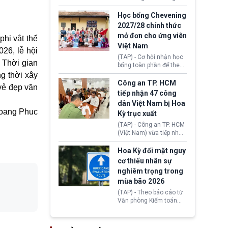
lên lo ngại về việc thực
sớm đạt thỏa thuận với
thi Thỏa thuận Rút khỏi
Iran nhằm mở lại eo biển
Học bổng Chevening
Liên minh châu Âu
Hormuz, mở đường cho
2027/28 chính thức
(Withdrawal
việc khôi phục hoạt
mở đơn cho ứng viên
Agreement).
hi vật thể
động hàng hải. Những
Việt Nam
tín hiệu ngoại giao tích
026, lễ hội
cực này lập tức tác động
(TAP) - Cơ hội nhận học
 Thời gian
đến thị trường năng
bổng toàn phần để theo
lượng, kéo giá dầu thế
học chương trình thạc sĩ
g thời xây
giới lùi sâu xuống dưới
tại Vương quốc Anh đã
Công an TP. HCM
vẻ đẹp văn
mức 80 USD/thùng.
chính thức quay trở lại.
tiếp nhận 47 công
Học bổng Chevening
dân Việt Nam bị Hoa
2027/28 của Chính phủ
oang Phuc
Kỳ trục xuất
Anh vừa mở cổng ứng
tuyển dành riêng ứng
(TAP) - Công an TP. HCM
viên Việt Nam, hỗ trợ
(Việt Nam) vừa tiếp nhận
toàn bộ chi phí học tập
47 công dân Việt Nam bị
cùng nhiều quyền lợi
Hoa Kỳ trục xuất về
Hoa Kỳ đối mặt nguy
trong suốt một năm
nước. Đây là đợt có số
cơ thiếu nhân sự
học.
lượng lớn nhất từ đầu
nghiêm trọng trong
năm 2026 đến nay, phản
mùa bão 2026
ánh xu hướng gia tăng
các trường hợp trục
(TAP) - Theo báo cáo từ
xuất.
Văn phòng Kiểm toán
Chính phủ (GAO), Cơ
quan Quản lý Khẩn cấp
Liên bang (FEMA) thuộc