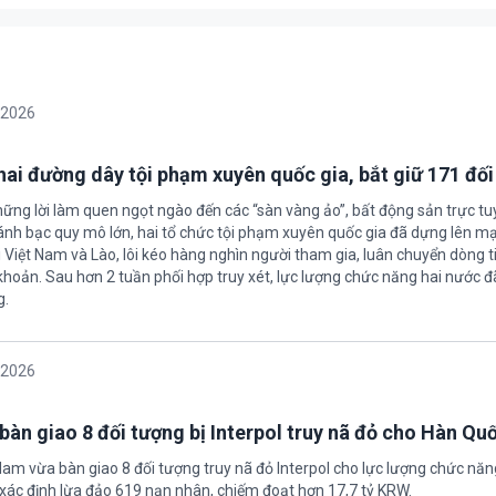
/2026
 hai đường dây tội phạm xuyên quốc gia, bắt giữ 171 đố
hững lời làm quen ngọt ngào đến các “sàn vàng ảo”, bất động sản trực t
nh bạc quy mô lớn, hai tổ chức tội phạm xuyên quốc gia đã dựng lên mạ
 Việt Nam và Lào, lôi kéo hàng nghìn người tham gia, luân chuyển dòng t
 khoản. Sau hơn 2 tuần phối hợp truy xét, lực lượng chức năng hai nước đ
g.
/2026
bàn giao 8 đối tượng bị Interpol truy nã đỏ cho Hàn Qu
 Nam vừa bàn giao 8 đối tượng truy nã đỏ Interpol cho lực lượng chức nă
xác định lừa đảo 619 nạn nhân, chiếm đoạt hơn 17,7 tỷ KRW.