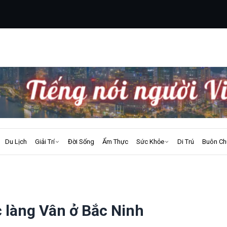
Du Lịch
Giải Trí
Đời Sống
Ẩm Thực
Sức Khỏe
Di Trú
Buôn Ch
 làng Vân ở Bắc Ninh