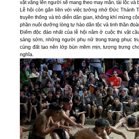
vật văng lên người sẽ mang theo may mắn, tài lộc và 
Lễ hội còn gắn liền với việc tưởng nhớ Đức Thánh T
truyền thống và trò diễn dân gian, không khí mừng c
phần nuôi dưỡng lòng tự hào dân tộc và tinh thần đoà
Điểm độc đáo nhất của lễ hội nằm ở cuộc thi vật c
sáng sớm, những người phụ nữ trong trang phục t
cùng đất tạo nên lớp bùn mềm mịn, tượng trưng c
nghĩa.