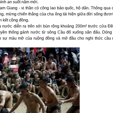
bình an suốt năm mới.
am Giang - vị thần có công lao bảo quốc, hộ dân. Thông qua c
ông, mừng chiến thắng của cha ông tái hiện giữa đời sống đươn
n kết cộng đồng.
ầu nước diễn ra trên sới bùn rộng khoảng 200m² trước cửa Đ
ruyền thống gánh nước từ sông Cầu đổ xuống sân đấu. Dòn
ho sự màu mỡ của ruộng đồng và mở đầu cho nghi thức cầu