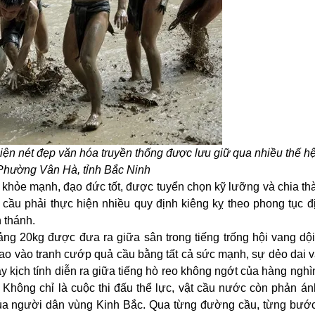
 hiện nét đẹp văn hóa truyền thống được lưu giữ qua nhiều thế h
Phường Vân Hà, tỉnh Bắc Ninh
g khỏe mạnh, đạo đức tốt, được tuyển chọn kỹ lưỡng và chia th
cầu phải thực hiện nhiều quy định kiêng kỵ theo phong tục 
 thánh.
ảng 20kg được đưa ra giữa sân trong tiếng trống hội vang dội
 lao vào tranh cướp quả cầu bằng tất cả sức mạnh, sự dẻo dai v
 kịch tính diễn ra giữa tiếng hò reo không ngớt của hàng nghì
 Không chỉ là cuộc thi đấu thể lực, vật cầu nước còn phản ánh
của người dân vùng Kinh Bắc. Qua từng đường cầu, từng bướ