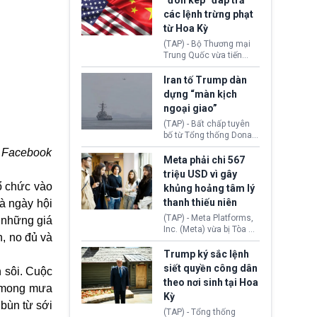
“đòn kép” đáp trả
đến tội ác từ hơn 30
các lệnh trừng phạt
năm trước tại California.
từ Hoa Kỳ
(TAP) - Bộ Thương mại
Trung Quốc vừa tiến
hành áp đặt lệnh trừng
phạt lên hàng loạt thực
Iran tố Trump dàn
thể và siết chặt kiểm
dựng “màn kịch
soát xuất khẩu máy bay
ngoại giao”
không người lái (UAV)
sang Hoa Kỳ. Động thái
(TAP) - Bất chấp tuyên
này nhằm đáp trả các
bố từ Tổng thống Donald
biện pháp hạn chế
Trump về tiến trình đàm
: Facebook
thương mại, áp thuế mới
phán hòa bình, Iran
Meta phải chi 567
cùng lệnh cấm công
khẳng định chưa có bất
triệu USD vì gây
nghệ gần đây từ phía
kỳ thỏa thuận nào.
ổ chức vào
khủng hoảng tâm lý
Washington.
Tehran cho rằng, Hoa Kỳ
thanh thiếu niên
là ngày hội
chỉ đang dàn dựng “màn
kịch ngoại giao” để xoa
(TAP) - Meta Platforms,
 những giá
dịu căng thẳng.
Inc. (Meta) vừa bị Tòa án
n, no đủ và
bang New Mexico yêu
cầu đóng góp 567 triệu
Trump ký sắc lệnh
USD vào một quỹ khắc
siết quyền công dân
 sôi. Cuộc
phục hậu quả. Quyết
theo nơi sinh tại Hoa
định này diễn ra sau khi
u mong mưa
Kỳ
toà xác định, những nền
 bùn từ sới
tảng mạng xã hội
(TAP) - Tổng thống