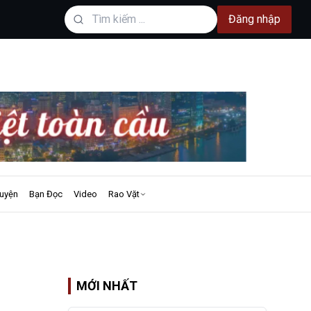
Đăng nhập
uyện
Bạn Đọc
Video
Rao Vặt
MỚI NHẤT