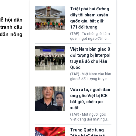
Triệt phá hai đường
dây tội phạm xuyên
lễ hội dân
quốc gia, bắt giữ
tranh cầu
171 đối tượng
(TAP) - Từ những lời làm
 dân nông
quen ngọt ngào đến các
“sàn vàng ảo”, bất động
sản trực tuyến cùng
Việt Nam bàn giao 8
đường dây đánh bạc quy
đối tượng bị Interpol
mô lớn, hai tổ chức tội
truy nã đỏ cho Hàn
phạm xuyên quốc gia đã
Quốc
dựng lên mạng lưới hoạt
động tại Việt Nam và
(TAP) - Việt Nam vừa bàn
Lào, lôi kéo hàng nghìn
giao 8 đối tượng truy nã
người tham gia, luân
đỏ Interpol cho lực lượng
chuyển dòng tiền qua
chức năng Hàn Quốc.
Vừa ra tù, người đàn
nhiều lớp tài khoản. Sau
Nhóm này bị xác định
ông gốc Việt bị ICE
hơn 2 tuần phối hợp truy
lừa đảo 619 nạn nhân,
bắt giữ, chờ trục
xét, lực lượng chức năng
chiếm đoạt hơn 17,7 tỷ
hai nước đã bắt giữ 171
xuất
KRW.
đối tượng.
(TAP) - Một người gốc
Việt đang đối mặt nguy
cơ bị trục xuất khỏi Hoa
Kỳ sau khi đã chấp hành
Trung Quốc tung
xong bản án liên quan