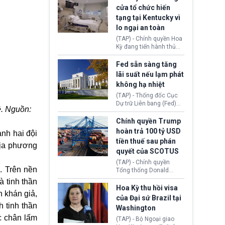
nhằm duy trì hoạt động
Chủ tịch Gianni Infantino
cửa tổ chức hiến
tiếp tục đối mặt cáo
tạng tại Kentucky vì
buộc dùng sức ép tài
lo ngại an toàn
chính để đổi lấy sự ủng
chính trị từ Liên đoàn
(TAP) - Chính quyền Hoa
Bóng đá Jordan. Trước
Kỳ đang tiến hành thủ
áp lực dồn dập, FIFA phải
tục thu hồi chứng nhận
tổ chức cuộc họp khẩn ở
hoạt động của tổ chức
Fed sẵn sàng tăng
Morocco.
hiến tạng Network for
lãi suất nếu lạm phát
Hope (bang Kentucky).
không hạ nhiệt
Nguyên nhân vì đơn vị
này bị cáo buộc có nhiều
(TAP) - Thống đốc Cục
sai sót nghiêm trọng, vi
Dự trữ Liên bang (Fed)
ệ. Nguồn:
phạm quy định về an
Lisa Cook nói sẽ ủng hộ
toàn y tế.
tăng lãi suất nếu lạm
Chính quyền Trump
phát ở Hoa Kỳ không tiếp
hoàn trả 100 tỷ USD
ành hai đội
tục giảm trong thời gian
tiền thuế sau phán
tới.
địa phương
quyết của SCOTUS
(TAP) - Chính quyền
. Trên nền
Tổng thống Donald
Trump đã hoàn trả
à tinh thần
khoảng 100 tỷ USD thuế
Hoa Kỳ thu hồi visa
n khán giả,
quan từng thu theo Đạo
của Đại sứ Brazil tại
luật Quyền hạn Kinh tế
 tinh thần
Washington
Khẩn cấp Quốc tế
c chân lấm
(IEEPA). Động thái này
(TAP) - Bộ Ngoại giao