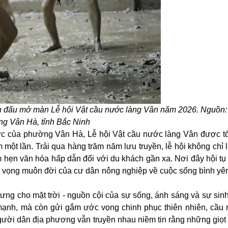
 trận đấu mở màn Lễ hội Vật cầu nước làng Vân năm 2026. Nguồn
g Vân Hà, tỉnh Bắc Ninh
thức của phường Vân Hà,
Lễ hội
Vật cầu nước làng Vân được t
một lần. Trải qua hàng trăm năm lưu truyền, lễ hội không chỉ 
 hẹn văn hóa hấp dẫn đối với du khách gần xa. Nơi đây hội tụ
át vọng muôn đời của cư dân nông nghiệp về cuộc sống bình yê
ưng cho mặt trời - nguồn cội của sự sống, ánh sáng và sự sinh
c mạnh, mà còn gửi gắm ước vọng chinh phục thiên nhiên, cầ
Người dân địa phương vẫn truyền nhau niềm tin rằng những giọt