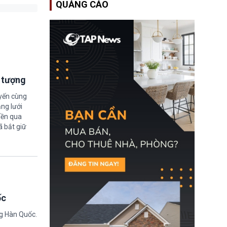
QUẢNG CÁO
Bộ An ninh Nội địa Hoa
Kỳ (DHS) đang đối mặt
nguy cơ thiếu hụt lực
lượng trầm trọng. Điều
này cần được đặc biệt
chú ý bởi nếu các siêu
bão đổ bộ Hoa Kỳ ở nửa
cuối năm 2026, lực
lượng ứng phó “mỏng”
i tượng
có thể làm nghẽn công
tác cứu trợ; dẫn đến hệ
thống ứng phó khẩn cấp
uyến cùng
quốc gia quá tải.
ng lưới
iền qua
ã bắt giữ
ốc
ng Hàn Quốc.