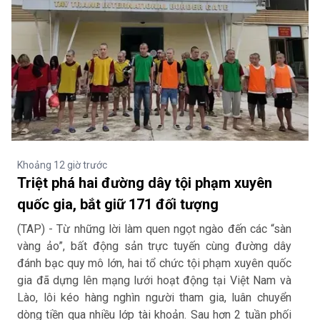
Khoảng 12 giờ trước
1
Triệt phá hai đường dây tội phạm xuyên
quốc gia, bắt giữ 171 đối tượng
(TAP) - Từ những lời làm quen ngọt ngào đến các “sàn
(
vàng ảo”, bất động sản trực tuyến cùng đường dây
q
đánh bạc quy mô lớn, hai tổ chức tội phạm xuyên quốc
p
gia đã dựng lên mạng lưới hoạt động tại Việt Nam và
h
Lào, lôi kéo hàng nghìn người tham gia, luân chuyển
đ
dòng tiền qua nhiều lớp tài khoản. Sau hơn 2 tuần phối
đ