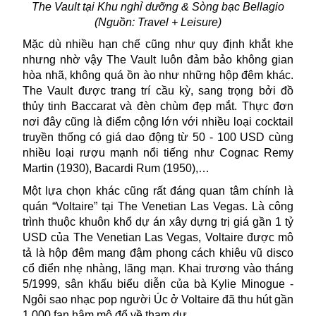
The Vault tại Khu nghỉ dưỡng & Sòng bạc Bellagio
(Nguồn: Travel + Leisure)
Mặc dù nhiều hạn chế cũng như quy định khắt khe
nhưng nhờ vậy The Vault luôn đảm bảo không gian
hòa nhã, không quá ồn ào như những hộp đêm khác.
The Vault được trang trí cầu kỳ, sang trọng bởi đồ
thủy tinh Baccarat và đèn chùm đẹp mắt. Thực đơn
nơi đây cũng là điểm cộng lớn với nhiều loại cocktail
truyền thống có giá dao động từ 50 - 100 USD cùng
nhiều loại rượu mạnh nổi tiếng như Cognac Remy
Martin (1930), Bacardi Rum (1950),…
Một lựa chọn khác cũng rất đáng quan tâm chính là
quán “Voltaire” tại The Venetian Las Vegas. Là công
trình thuộc khuôn khổ dự án xây dựng trị giá gần 1 tỷ
USD của The Venetian
Las Vegas
, Voltaire được mô
tả là hộp đêm mang đậm phong cách khiêu vũ disco
cổ điển nhẹ nhàng, lãng mạn. Khai trương vào tháng
5/1999, sân khấu biểu diễn của bà Kylie Minogue -
Ngôi sao nhạc pop người Úc ở Voltaire đã thu hút gần
1.000 fan hâm mộ đổ về tham dự.