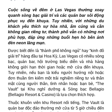
Cuộc sống về đêm ở Las Vegas thường xoay
quanh sòng bạc giải trí và các quán bar sôi động
phục vụ đến khuya. Tuy nhiên, với những du
khách yêu thích sự hòa nhã, ấm cúng và cần
không gian riêng tư, thành phố vẫn có những nơi
phù hợp, đáp ứng những buổi hẹn hò bên ánh
đèn neon lãng mạn.
Được biết đến là “
thành phố không ngủ
” hay “kinh đô
giải trí” hàng đầu tại Hoa Kỳ, Las Vegas có nhiều sòng
bạc, quán bar, hội trường biểu diễn và nhà hàng
không giới hạn thời gian hoặc mở cửa đến khuya.
Tuy nhiên, nếu bạn là kiểu người hướng nội hoặc
đơn thuần tìm kiếm một trải nghiệm
riêng tư và thân
mật cùng người thân, tình nhân hoặc bạn bè, “The
Vault” tại
Khu nghỉ dưỡng
& Sòng bạc Bellagio
(Bellagio Resort & Casino) là lựa chọn thích hợp.
Thuộc khuôn viên khu Resort nổi tiếng, The Vault là
quán bar độc đáo thường mở cửa từ 5 giờ chiều đến