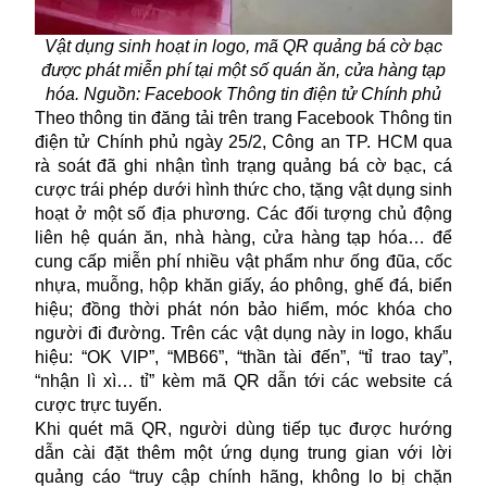
Vật dụng sinh hoạt in logo, mã QR quảng bá cờ bạc
được phát miễn phí tại một số quán ăn, cửa hàng tạp
hóa. Nguồn: Facebook Thông tin điện tử Chính phủ
Theo thông tin đăng tải trên trang Facebook Thông tin
điện tử Chính phủ ngày 25/2, Công an TP. HCM qua
rà soát đã ghi nhận tình trạng quảng bá
cờ bạc
, cá
cược trái phép dưới hình thức cho, tặng vật dụng sinh
hoạt ở một số địa phương. Các đối tượng chủ động
liên hệ quán ăn, nhà hàng, cửa hàng tạp hóa… để
cung cấp miễn phí nhiều vật phẩm như ống đũa, cốc
nhựa, muỗng, hộp khăn giấy, áo phông, ghế đá, biển
hiệu; đồng thời phát nón bảo hiểm, móc khóa cho
người đi đường. Trên các vật dụng này in logo, khẩu
hiệu: “OK VIP”, “MB66”, “thần tài đến”, “tỉ trao tay”,
“nhận lì xì… tỉ” kèm mã QR dẫn tới các website cá
cược trực tuyến.
Khi quét mã QR, người dùng tiếp tục được hướng
dẫn cài đặt thêm một ứng dụng trung gian với lời
quảng cáo “truy cập chính hãng, không lo bị chặn