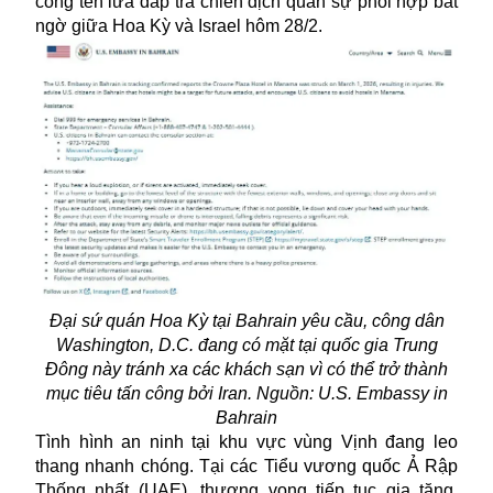
công tên lửa đáp trả chiến dịch quân sự phối hợp bất
ngờ giữa Hoa Kỳ và Israel hôm 28/2.
Đại sứ quán Hoa Kỳ tại Bahrain yêu cầu, công dân
Washington, D.C. đang có mặt tại quốc gia Trung
Đông này tránh xa các khách sạn vì có thể trở thành
mục tiêu tấn công bởi Iran. Nguồn: U.S. Embassy in
Bahrain
Tình hình an ninh tại khu vực vùng Vịnh đang leo
thang nhanh chóng. Tại các Tiểu vương quốc Ả Rập
Thống nhất (UAE), thương vong tiếp tục gia tăng.