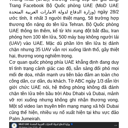
Trang Facebook Bộ Quốc phòng UAE (MoD UAE
وزارة الدفاع لدولة الامارات العربية المتحدة) ngày 28/2
ước tính, ít nhất 3 người thiệt mạng, 58 trường hợp
thương tổn nặng do tên lửa Tehran. Bộ Quốc phòng
UAE thông tin thêm, kể từ khi xung đột bắt đầu, Iran
phóng hơn 100 tên lửa, 500 máy bay không người lái
(UAV) vào UAE. Mặc dù phần lớn tên lửa bị đánh
chặn nhưng 35 UAV vẫn rơi xuống lãnh thổ, gây thiệt
hại, thương vong nghiêm trọng.
Cơ quan quốc phòng phía UAE khẳng định đang duy
trì tình trạng cảnh giác cao độ, sẵn sàng đối phó mọi
mối đe dọa, nhấn mạnh ưu tiên bảo đảm an toàn cho
công dân, cư dân, du khách. Tờ ABC ngày 1/3 dẫn lời
giới chức UAE nói, hệ thống phòng không đã đánh
chặn tên lửa trên bầu trời Abu Dhabi và Dubai, mảnh
vỡ rơi xuống nhưng không ghi nhận thương vong.
Một số video lan truyền trên mạng mạng xã hội Dubai
cũng thể hiện, nhiều vụ nổ xuất hiện tại khu vực đảo
Palm Jumeirah.