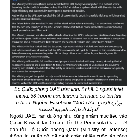
Bộ Quốc phòng UAE ước tính, ít nhất 3 người thiệt
mạng, 58 trường hợp thương tổn nặng do tên lửa
Tehran. Nguồn: Facebook “MoD UAE وزارة الدفاع
لدولة الامارات العربية المتحدة”
Ngoài UAE, Iran dường như cũng nhắm mục tiêu vào
Qatar, Kuwait, lẫn Oman. Tờ The Peninsula Qatar 1/3
dẫn lời Bộ Quốc phòng Qatar (Ministry of Defense)
thông tin, quân đội đã đánh chặn nhiều cuộc tấn công