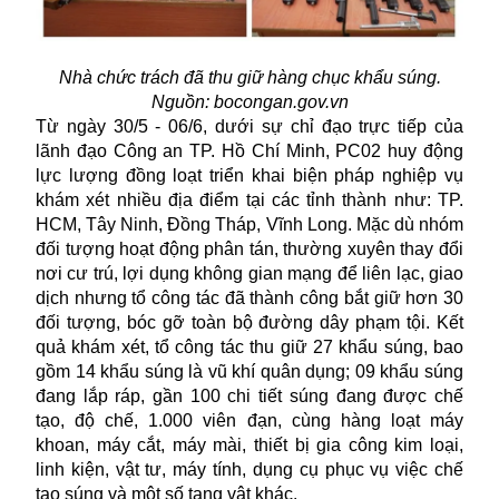
Nhà chức trách đã thu giữ hàng chục khẩu súng.
Nguồn: bocongan.gov.vn
Từ ngày 30/5 - 06/6, dưới sự chỉ đạo trực tiếp của
lãnh đạo Công an TP. Hồ Chí Minh, PC02 huy động
lực lượng đồng loạt triển khai biện pháp nghiệp vụ
khám xét nhiều địa điểm tại các tỉnh thành như: TP.
HCM, Tây Ninh, Đồng Tháp, Vĩnh Long. Mặc dù nhóm
đối tượng hoạt động phân tán, thường xuyên thay đổi
nơi cư trú, lợi dụng không gian mạng để liên lạc, giao
dịch nhưng tổ công tác đã thành công bắt giữ hơn 30
đối tượng, bóc gỡ toàn bộ đường dây phạm tội. Kết
quả khám xét, tổ công tác thu giữ 27 khẩu súng, bao
gồm 14 khẩu súng là vũ khí quân dụng; 09 khẩu súng
đang lắp ráp, gần 100 chi tiết súng đang được chế
tạo, độ chế, 1.000 viên đạn, cùng hàng loạt máy
khoan, máy cắt, máy mài, thiết bị gia công kim loại,
linh kiện, vật tư, máy tính, dụng cụ phục vụ việc chế
tạo súng và một số tang vật khác.