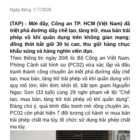
Ngày đăng:
1/7/2026
(TAP) - Mới đây, Công an TP. HCM (Việt Nam) đã
triệt phá đường dây chế tạo, tàng trữ, mua bán trái
phép vũ khí quân dụng trên không gian mạng;
đồng thời bắt giữ 30 bị can, thu giữ hàng chục
khẩu súng và hàng nghìn viên đạn.
Theo thông tin ngày 30/6 từ Bộ Công an Việt Nam,
Phòng Cảnh sát hình sự (PC02) vừa xác lập và đấu
tranh thành công chuyên án triệt phá đường dây chế
tạo, mua bán, tàng trữ trái phép
vũ khí
quân dụng với
quy mô lớn, liên tỉnh; khởi tố, bắt tạm giam Nguyễn
Ngọc Sơn (33 tuổi) cùng 29 nghi phạm về tội “Chế
tạo, mua bán, tàng trữ trái phép vũ khí quân dụng”.
Đáng chú ý, quá trình đấu tranh mở rộng chuyên án,
PC02 còn phát hiện 7 đối tượng có hành vi mua bán
trái phép chất ma túy, tổ chức sử dụng trái phép chất
ma túy.