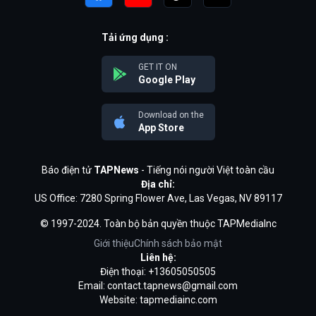
Tải ứng dụng :
GET IT ON
Google Play
Download on the
App Store
Báo điện tử
TAPNews
- Tiếng nói người Việt toàn cầu
Địa chỉ:
US Office: 7280 Spring Flower Ave, Las Vegas, NV 89117
© 1997-2024. Toàn bộ bản quyền thuộc TAPMediaInc
Giới thiệu
Chính sách bảo mật
Liên hệ:
Điện thoại: +13605050505
Email:
contact.tapnews@gmail.com
Website: tapmediainc.com