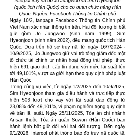
Interpol truy nã đỏ Jo Jungwoo và Sim Hyeonjoon
(quốc tịch Hàn Quốc) cho cơ quan chức năng Hàn
Quốc. Nguồn: Facebook Thông tin Chính phủ
Ngày 10/2, fanpage Facebook Thông tin Chính phủ
Việt Nam xác nhận thông tin trên. Hai đối tượng bị bắt
giữ gồm Jo Jungwoo (sinh năm 1999), Sim
Hyeonjoon (sinh năm 2002), đều mang quốc tịch Hàn
Quốc. Dựa trên hồ sơ truy nã, từ ngày 16/7/2024 -
10/9/2025, Jo Jungwoo giữ vai trò tổng giám đốc một
tổ chức tài chính tư nhân hoạt động trái phép; thực
hiện 691 giao dịch cấp tín dụng với mức lãi suất lên
tới 49,101%, vượt xa giới hạn theo quy định pháp luật
Hàn Quốc.
Trong cùng vụ việc, từ ngày 1/2/2025 đến 10/9/2025,
Sim Hyeonjoon tham gia điều hành và trực tiếp thực
hiện 503 lượt cho vay với lãi suất dao động từ
28,08% đến 49,101%, vi phạm nghiêm trọng quy định
về trần lãi suất. Ngày 25/11/2025, Tòa án chi nhánh
Ansan thuộc Tòa án quận Suwon (Hàn Quốc) ban
hành lệnh bắt giữ đối với hai đối tượng. Đến ngày
9/1/2026, Interpol phát thông báo đỏ truy nã quốc tế,