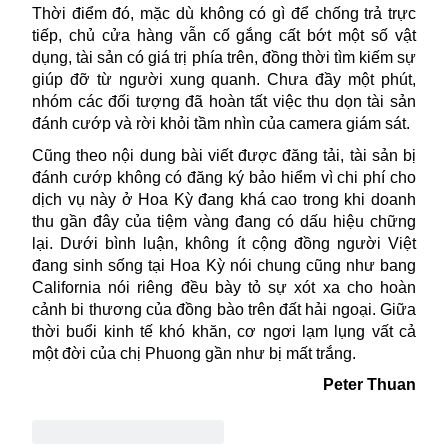
Thời điểm đó, mặc dù không có gì để chống trả trực
tiếp, chủ cửa hàng vẫn cố gắng cất bớt một số vật
dụng, tài sản có giá trị phía trên, đồng thời tìm kiếm sự
giúp đỡ từ người xung quanh. Chưa đầy một phút,
nhóm các đối tượng đã hoàn tất việc thu dọn tài sản
đánh cướp và rời khỏi tầm nhìn của camera giám sát.
Cũng theo nội dung bài viết được đăng tải, tài sản bị
đánh cướp không có đăng ký bảo hiểm vì chi phí cho
dịch vụ này ở
Hoa Kỳ
đang khá cao trong khi doanh
thu gần đây của tiệm vàng đang có dấu hiệu chững
lại. Dưới bình luận, không ít cộng đồng người Việt
đang sinh sống tại Hoa Kỳ nói chung cũng như bang
California nói riêng đều bày tỏ sự xót xa cho hoàn
cảnh bi thương của đồng bào trên đất hải ngoại. Giữa
thời buổi kinh tế khó khăn, cơ ngơi lạm lụng vất cả
một đời của chị Phuong gần như bị mất trắng.
Peter Thuan