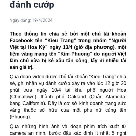
đánh cướp
Ngày đăng:
19/4/2024
Theo thông tin chia sẻ bởi một chủ tài khoản
Facebook tên “Kieu Trang” trong nhóm “Người
Việt tại Hoa Kỳ” ngày 13/4 (giờ địa phương), một
tiệm vàng mang tên “Kim Phuong” do người Việt
làm chủ vừa bị kẻ xấu tấn công, lấy đi nhiều tài
sản giá trị.
Qua đoạn video được chủ tài khoản “Kieu Trang” chia
sẻ, ghi nhận vụ đánh cướp xảy ra vào lúc 12 giờ 20
phút trưa ngày 10/4 tại khu phố người Hoa
(Chinatown), thành phố Oakland (Quận Alameda,
bang
California
). Đây là cơ sở kinh doanh trang sức
vàng thuộc sở hữu của
một phụ nữ cùng tên
(Phuong).
Qua những hình ảnh và đoạn phim trích xuất từ
camera an ninh, bước đầu xác định ít nhất 5 nghi