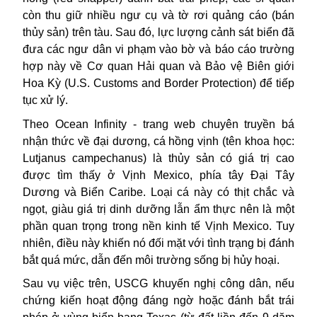
còn thu giữ nhiều ngư cụ và tờ rơi quảng cáo (bán
thủy sản) trên tàu. Sau đó, lực lượng
cảnh sát
biển đã
đưa các ngư dân vi phạm vào bờ và báo cáo trường
hợp này về Cơ quan Hải quan và Bảo vệ Biên giới
Hoa Kỳ (U.S. Customs and Border Protection) để tiếp
tục xử lý.
Theo Ocean Infinity - trang web chuyên truyền bá
nhận thức về đại dương, cá hồng vịnh (tên khoa học:
Lutjanus campechanus) là thủy sản có giá trị cao
được tìm thấy ở Vịnh Mexico, phía tây Đại Tây
Dương và Biển Caribe. Loại cá này có thịt chắc và
ngọt, giàu giá trị dinh dưỡng lẫn ẩm thực nên là một
phần quan trọng trong nền kinh tế Vịnh Mexico. Tuy
nhiên, điều này khiến nó đối mặt với tình trạng bị đánh
bắt quá mức, dẫn đến môi trường sống bị hủy hoại.
Sau vụ việc trên, USCG khuyến nghị công dân, nếu
chứng kiến hoạt động đáng ngờ hoặc đánh bắt trái