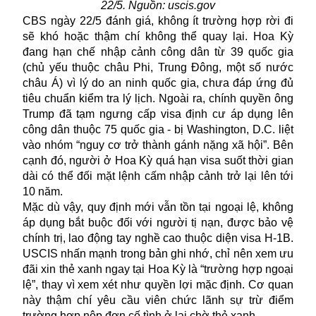
22/5. Nguồn: uscis.gov
CBS ngày 22/5 đánh giá, không ít trường hợp rời đi
sẽ khó hoặc thậm chí không thể quay lại. Hoa Kỳ
đang hạn chế nhập cảnh công dân từ 39 quốc gia
(chủ yếu thuộc châu Phi, Trung Đông, một số nước
châu Á) vì lý do an ninh quốc gia, chưa đáp ứng đủ
tiêu chuẩn kiểm tra lý lịch. Ngoài ra, chính quyền ông
Trump đã tạm ngưng cấp
visa
định cư áp dụng lên
công dân thuộc 75 quốc gia - bị Washington, D.C. liệt
vào nhóm “nguy cơ trở thành gánh nặng xã hội”. Bên
cạnh đó, người ở Hoa Kỳ quá hạn visa suốt thời gian
dài có thể đối mặt lệnh cấm nhập cảnh trở lại lên tới
10 năm.
Mặc dù vậy, quy định mới vẫn tồn tại ngoại lệ, không
áp dụng bắt buộc đối với người tị nạn, được bảo vệ
chính trị, lao động tay nghề cao thuộc diện visa H-1B.
USCIS nhấn mạnh trong bản ghi nhớ, chỉ nên xem ưu
đãi xin thẻ xanh ngay tại Hoa Kỳ là “trường hợp ngoại
lệ”, thay vì xem xét như quyền lợi mặc định. Cơ quan
này thậm chí yêu cầu viên chức lãnh sự trừ điểm
trường hợp nộp đơn cố tình ở lại chờ thẻ xanh.