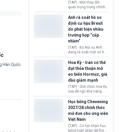
(TAP) - Một thay đổi
Donald Trump và chính
quan trọng trong chính
phủ cánh tả Tổng thống
sách nhập cư của New
Brazil Luiz Inácio Lula
Zealand đang mở ra
Anh rà soát hồ sơ
da Silva đang leo thang
thêm cơ hội cho nhiều
định cư hậu Brexit
gay gắt.
người muốn định cư. Từ
do phát hiện nhiều
nay, người mắc viêm
trường hợp “cấp
gan B hoặc viêm gan C
sẽ không còn bị mặc
nhầm”
định không đáp ứng tiêu
(TAP) - Bộ Nội vụ Anh
chuẩn sức khỏe chỉ vì
đang rà soát một số hồ
ốc
chi phí điều trị khi nộp hồ
sơ thuộc Chương trình
sơ xin visa cư trú.
Định cư EU (EU
Hoa Kỳ - Iran có thể
ng Hàn Quốc.
Settlement Scheme -
đạt thỏa thuận mở
EUSS) sau khi xác định
eo biển Hormuz, giá
có trường hợp được cấp
dầu giảm mạnh
quy chế cư trú hậu
Brexit “do nhầm lẫn”.
(TAP) - Giới chức Hoa Kỳ
Động thái này làm dấy
vừa để ngỏ khả năng
lên lo ngại về việc thực
sớm đạt thỏa thuận với
thi Thỏa thuận Rút khỏi
Iran nhằm mở lại eo biển
Học bổng Chevening
Liên minh châu Âu
Hormuz, mở đường cho
2027/28 chính thức
(Withdrawal
việc khôi phục hoạt
mở đơn cho ứng viên
Agreement).
động hàng hải. Những
Việt Nam
tín hiệu ngoại giao tích
cực này lập tức tác động
(TAP) - Cơ hội nhận học
đến thị trường năng
bổng toàn phần để theo