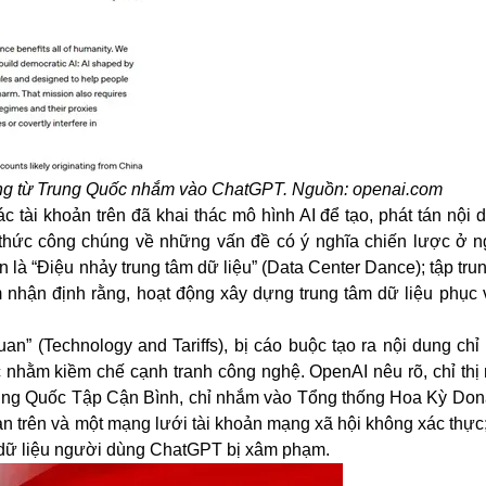
ng từ Trung Quốc nhắm vào ChatGPT. Nguồn: openai.com
 tài khoản trên đã khai thác mô hình AI để tạo, phát tán nội 
 thức công chúng về những vấn đề có ý nghĩa chiến lược ở 
 là “Điệu nhảy trung tâm dữ liệu” (Data Center Dance); tập tru
m nhận định rằng, hoạt động xây dựng trung tâm dữ liệu phục 
.
” (Technology and Tariffs), bị cáo buộc tạo ra nội dung chỉ 
 nhằm kiềm chế cạnh tranh công nghệ. OpenAI nêu rõ, chỉ thị 
rung Quốc Tập Cận Bình, chỉ nhắm vào Tổng thống Hoa Kỳ Don
ản trên và một mạng lưới tài khoản mạng xã hội không xác thực
ệc dữ liệu người dùng ChatGPT bị xâm phạm.