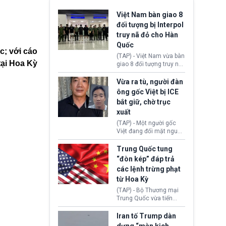
Việt Nam bàn giao 8
đối tượng bị Interpol
truy nã đỏ cho Hàn
Quốc
c; với cáo
(TAP) - Việt Nam vừa bàn
tại Hoa Kỳ
giao 8 đối tượng truy nã
đỏ Interpol cho lực lượng
chức năng Hàn Quốc.
Vừa ra tù, người đàn
Nhóm này bị xác định
ông gốc Việt bị ICE
lừa đảo 619 nạn nhân,
bắt giữ, chờ trục
chiếm đoạt hơn 17,7 tỷ
xuất
KRW.
(TAP) - Một người gốc
Việt đang đối mặt nguy
cơ bị trục xuất khỏi Hoa
Kỳ sau khi đã chấp hành
Trung Quốc tung
xong bản án liên quan
“đòn kép” đáp trả
đến tội ác từ hơn 30
các lệnh trừng phạt
năm trước tại California.
từ Hoa Kỳ
(TAP) - Bộ Thương mại
Trung Quốc vừa tiến
hành áp đặt lệnh trừng
phạt lên hàng loạt thực
Iran tố Trump dàn
thể và siết chặt kiểm