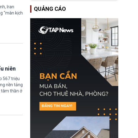
lượng ứng phó “mỏng”
Bộ Tư pháp Hoa Kỳ
nh, Iran
có thể làm nghẽn công
QUẢNG CÁO
(DOJ) sau thời gian dài
tác cứu trợ; dẫn đến hệ
ng “màn kịch
ông giữ chức quyền Bộ
thống ứng phó khẩn cấp
trưởng. Mặc dù vậy,
quốc gia quá tải.
nhiều chính trị gia đảng
Cộng hoà (GOP) vẫn tỏ
ra hoài nghi, thậm chí
tuyên bố sẽ lên tiếng
phản đối khi đề cử này
được đưa ra toàn thể bỏ
phiếu.
ếu niên
 567 triệu
ững nền tảng
 tâm thần ở