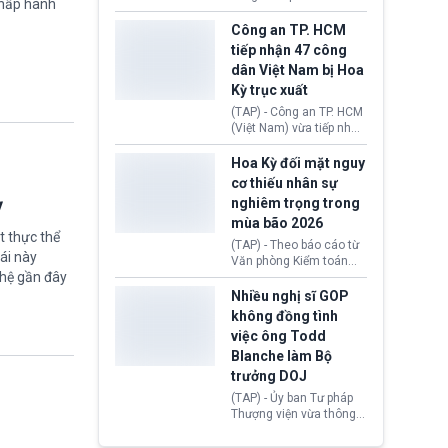
chấp hành
lượng, kéo giá dầu thế
học chương trình thạc sĩ
giới lùi sâu xuống dưới
tại Vương quốc Anh đã
Công an TP. HCM
mức 80 USD/thùng.
chính thức quay trở lại.
tiếp nhận 47 công
Học bổng Chevening
dân Việt Nam bị Hoa
2027/28 của Chính phủ
Kỳ trục xuất
Anh vừa mở cổng ứng
tuyển dành riêng ứng
(TAP) - Công an TP. HCM
viên Việt Nam, hỗ trợ
(Việt Nam) vừa tiếp nhận
toàn bộ chi phí học tập
47 công dân Việt Nam bị
cùng nhiều quyền lợi
Hoa Kỳ trục xuất về
Hoa Kỳ đối mặt nguy
trong suốt một năm
nước. Đây là đợt có số
cơ thiếu nhân sự
học.
lượng lớn nhất từ đầu
ỳ
nghiêm trọng trong
năm 2026 đến nay, phản
mùa bão 2026
ánh xu hướng gia tăng
t thực thể
các trường hợp trục
(TAP) - Theo báo cáo từ
ái này
xuất.
Văn phòng Kiểm toán
ghệ gần đây
Chính phủ (GAO), Cơ
quan Quản lý Khẩn cấp
Nhiều nghị sĩ GOP
Liên bang (FEMA) thuộc
không đồng tình
Bộ An ninh Nội địa Hoa
việc ông Todd
Kỳ (DHS) đang đối mặt
Blanche làm Bộ
nguy cơ thiếu hụt lực
lượng trầm trọng. Điều
trưởng DOJ
này cần được đặc biệt
(TAP) - Ủy ban Tư pháp
chú ý bởi nếu các siêu
Thượng viện vừa thông
bão đổ bộ Hoa Kỳ ở nửa
qua đề cử ông Todd
cuối năm 2026, lực
Blanche làm Bộ trưởng