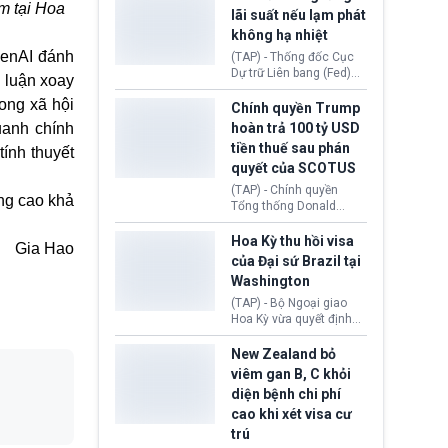
Morocco.
m tại Hoa
hiến tạng Network for
lãi suất nếu lạm phát
Hope (bang Kentucky).
không hạ nhiệt
Nguyên nhân vì đơn vị
penAI đánh
này bị cáo buộc có nhiều
(TAP) - Thống đốc Cục
sai sót nghiêm trọng, vi
Dự trữ Liên bang (Fed)
 luận xoay
phạm quy định về an
Lisa Cook nói sẽ ủng hộ
ong xã hội
toàn y tế.
tăng lãi suất nếu lạm
Chính quyền Trump
phát ở Hoa Kỳ không tiếp
uanh chính
hoàn trả 100 tỷ USD
tục giảm trong thời gian
tiền thuế sau phán
ính thuyết
tới.
quyết của SCOTUS
(TAP) - Chính quyền
ng cao khả
Tổng thống Donald
Trump đã hoàn trả
khoảng 100 tỷ USD thuế
Hoa Kỳ thu hồi visa
Gia Hao
quan từng thu theo Đạo
của Đại sứ Brazil tại
luật Quyền hạn Kinh tế
Washington
Khẩn cấp Quốc tế
(IEEPA). Động thái này
(TAP) - Bộ Ngoại giao
diễn ra sau phán quyết
Hoa Kỳ vừa quyết định
hồi tháng 2 bởi Tòa án
thu hồi thị thực (visa)
Tối cao Hoa Kỳ
của bà Maria Luiza
New Zealand bỏ
(SCOTUS) khi tuyên bố,
Ribeiro Viotti - Đại sứ
viêm gan B, C khỏi
việc áp thuế diện rộng là
Brazil tại Washington.
diện bệnh chi phí
hoàn toàn bất hợp pháp.
Động thái trên diễn ra
cao khi xét visa cư
trong bối cảnh tranh
chấp ngoại giao giữa
trú
chính quyền Tổng thống