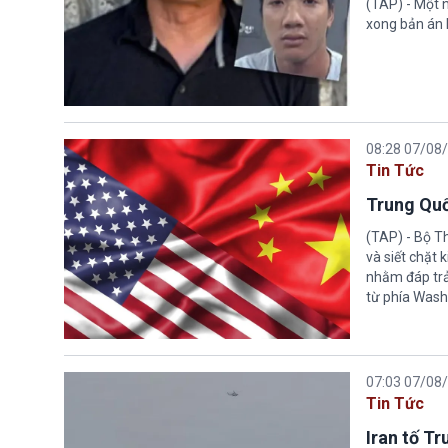
(TAP) - Một n
xong bản án l
08:28 07/08
Tin Tức
Trung Quố
(TAP) - Bộ T
và siết chặt
nhằm đáp trả
từ phía Wash
07:03 07/08
Tin Tức
Iran tố T