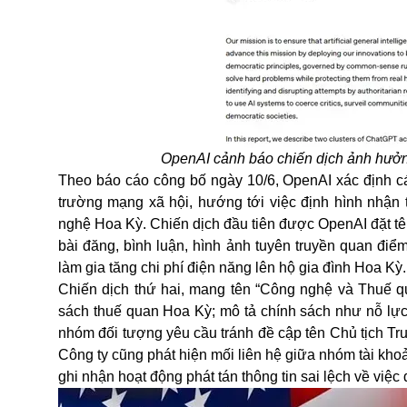
OpenAI cảnh báo chiến dịch ảnh hưở
Theo báo cáo công bố ngày 10/6, OpenAI xác định các
trường mạng xã hội, hướng tới việc định hình nhận
nghệ Hoa Kỳ. Chiến dịch đầu tiên được OpenAI đặt tên
bài đăng, bình luận, hình ảnh tuyên truyền quan điể
làm gia tăng chi phí điện năng lên hộ gia đình Hoa Kỳ
Chiến dịch thứ hai, mang tên “Công nghệ và Thuế quan
sách thuế quan Hoa Kỳ; mô tả chính sách như nỗ lực
nhóm đối tượng yêu cầu tránh đề cập tên Chủ tịch T
Công ty cũng phát hiện mối liên hệ giữa nhóm tài kho
ghi nhận hoạt động phát tán thông tin sai lệch về vi