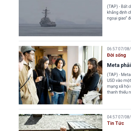
(TAP) - Bất 
khẳng định c
ngoại giao” đ
06:57 07/08
Đời sống
Meta phải
(TAP) - Meta
USD vào một 
mạng xã hội 
thanh thiếu n
04:57 07/08
Tin Tức