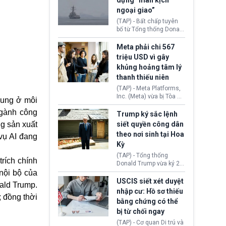
dựng “màn kịch
soát xuất khẩu máy bay
ngoại giao”
không người lái (UAV)
sang Hoa Kỳ. Động thái
(TAP) - Bất chấp tuyên
này nhằm đáp trả các
bố từ Tổng thống Donald
biện pháp hạn chế
Trump về tiến trình đàm
thương mại, áp thuế mới
phán hòa bình, Iran
Meta phải chi 567
cùng lệnh cấm công
khẳng định chưa có bất
triệu USD vì gây
nghệ gần đây từ phía
kỳ thỏa thuận nào.
khủng hoảng tâm lý
Washington.
Tehran cho rằng, Hoa Kỳ
thanh thiếu niên
chỉ đang dàn dựng “màn
kịch ngoại giao” để xoa
(TAP) - Meta Platforms,
dịu căng thẳng.
Inc. (Meta) vừa bị Tòa án
dung ở môi
bang New Mexico yêu
ngành công
cầu đóng góp 567 triệu
Trump ký sắc lệnh
USD vào một quỹ khắc
ng sản xuất
siết quyền công dân
phục hậu quả. Quyết
theo nơi sinh tại Hoa
vụ AI đang
định này diễn ra sau khi
Kỳ
toà xác định, những nền
tảng mạng xã hội
(TAP) - Tổng thống
trích chính
(Facebook, Instagram)
Donald Trump vừa ký 2
thuộc công ty gây ra
sắc lệnh hành pháp mới
nội bộ của
cuộc khủng hoảng sức
nhằm siết chặt chính
USCIS siết xét duyệt
ald Trump.
khỏe tâm thần ở thanh
sách quyền công dân
nhập cư: Hồ sơ thiếu
thiếu niên.
theo nơi sinh. Động thái
; đồng thời
bằng chứng có thể
diễn ra sau khi Tòa án
bị từ chối ngay
Tối cao Hoa Kỳ
(SCOTUS) hôm 30/7
(TAP) - Cơ quan Di trú và