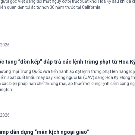
gười gốc Việt đang đối mặt nguy cơ bị trục xuất khỏi Hoa Kỳ sau khi đã 
iên quan đến tội ác từ hơn 30 năm trước tại California.
/2026
c tung “đòn kép” đáp trả các lệnh trừng phạt từ Hoa K
hương mại Trung Quốc vừa tiến hành áp đặt lệnh trừng phạt lên hàng loạ
 kiểm soát xuất khẩu máy bay không người lái (UAV) sang Hoa Kỳ. Động th
 các biện pháp hạn chế thương mại, áp thuế mới cùng lệnh cấm công n
ington.
/2026
rump dàn dựng “màn kịch ngoại giao”