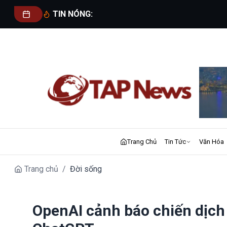
TIN NÓNG:
Trang Chủ
Tin Tức
Văn Hóa
Trang chủ
/
Đời sống
OpenAI cảnh báo chiến dịc