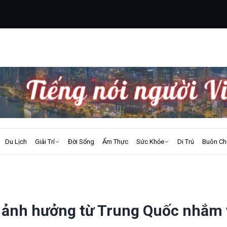
Du Lịch
Giải Trí
Đời Sống
Ẩm Thực
Sức Khỏe
Di Trú
Buôn Ch
h ảnh hưởng từ Trung Quốc nhắm