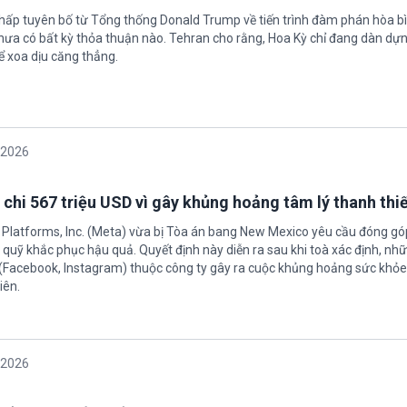
chấp tuyên bố từ Tổng thống Donald Trump về tiến trình đàm phán hòa bì
hưa có bất kỳ thỏa thuận nào. Tehran cho rằng, Hoa Kỳ chỉ đang dàn dự
ể xoa dịu căng thẳng.
/2026
 chi 567 triệu USD vì gây khủng hoảng tâm lý thanh thi
 Platforms, Inc. (Meta) vừa bị Tòa án bang New Mexico yêu cầu đóng góp
quỹ khắc phục hậu quả. Quyết định này diễn ra sau khi toà xác định, nh
(Facebook, Instagram) thuộc công ty gây ra cuộc khủng hoảng sức khỏe
iên.
/2026