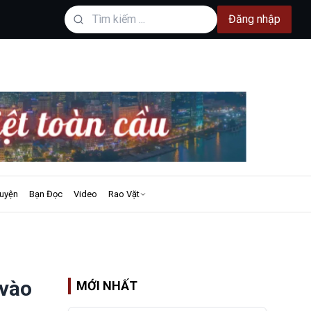
Đăng nhập
uyện
Bạn Đọc
Video
Rao Vặt
 vào
MỚI NHẤT