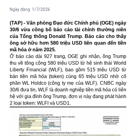
Ngày đăng:
1/7/2026
(TAP) - Văn phòng Đạo đức Chính phủ (OGE) ngày
30/6 vừa công bố báo cáo tài chính thường niên
của Tổng thống Donald Trump. Báo cáo cho thấy
ông sở hữu hơn 580 triệu USD liên quan đến tiền
mã hóa ở năm 2025.
Ở báo cáo dài 927 trang, OGE ghi nhận, ông Trump
thu về tổng cộng 580 triệu USD từ hệ sinh thái World
Liberty Financial (WLF), bao gồm 515 triệu USD từ
bán tiền mã hóa (token) cùng 65 triệu USD nhờ cổ
phần WL Holdco (công ty mẹ của WLF). CNBC ngày
30/6 đưa tin, WLF là doanh nghiệp tiền mã hóa có liên
hệ với gia đình ông Trump, đơn vị này đang phát hành
2 loại token: WLFI và USD1.