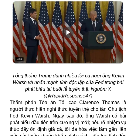
Tổng thống Trump dành nhiều lời ca ngợi ông Kevin
Warsh và nhấn mạnh tính độc lập của Fed trong bài
phát biểu tại buổi lễ tuyên thệ. Nguồn: X
(@RapidResponse47)
Thẩm phán Tòa án Tối cao Clarence Thomas là
người thực hiện nghi thức tuyên thệ cho tân Chủ tịch
Fed Kevin Warsh. Ngay sau đó, ông Warsh có bài
phát biểu đầu tiên trên cương vị mới; nêu rõ nhiệm vụ
thúc đẩy ổn định giá cả, tối đa hóa việc làm gắn liền
việc cải thiện khuôn khổ chính sách, tiếp tục tính độc