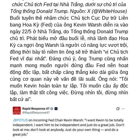
chức Chủ tịch Fed tại Nhà Trắng, dưới sự chủ trì của
Tổng thống Donald Trump. Nguồn: X (@WhiteHouse)
Buổi tuyên thệ nhậm chức Chủ tịch Cục Dự trữ Liên
bang Hoa Kỳ (Fed) của ông
Kevin Warsh
diễn ra vào
ngày 22/5 ở Nhà Trắng, do Tổng thống Donald Trump
chủ trì. Phát biểu mở đầu buổi lễ, nhà lãnh đạo Hoa
Kỳ ca ngợi ông Warsh là người có năng lực vượt trội,
đồng thời bày tỏ niềm tin ông sẽ trở thành “vị Chủ tịch
Fed vĩ đại nhất”. Đáng chú ý, ông Trump cũng nhấn
mạnh mong muốn người đứng đầu Fed nên hoạt
động độc lập, bất chấp căng thẳng kéo dài giữa ông
cùng cơ quan này về vấn đề lãi suất. Ông nói: “Tôi
muốn Kevin hoàn toàn tự lập. Tôi muốn cậu ấy độc
lập, làm thật tốt công việc. Đừng nhìn tôi, đừng nhìn
bất cứ ai”.