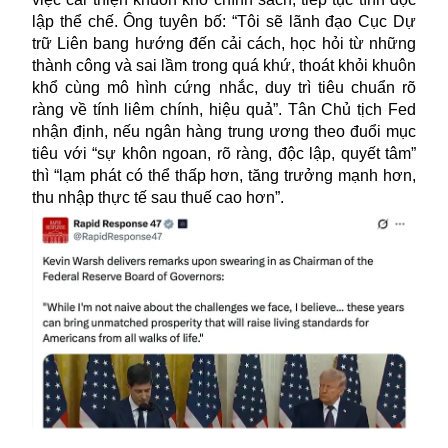
lập thể chế. Ông tuyên bố: “Tôi sẽ lãnh đạo Cục Dự
trữ Liên bang hướng đến cải cách, học hỏi từ những
thành công và sai lầm trong quá khứ, thoát khỏi khuôn
khổ cùng mô hình cứng nhắc, duy trì tiêu chuẩn rõ
ràng về tính liêm chính, hiệu quả”. Tân Chủ tịch Fed
nhận định, nếu ngân hàng trung ương theo đuổi mục
tiêu với “sự khôn ngoan, rõ ràng, độc lập, quyết tâm”
thì “lạm phát có thể thấp hơn, tăng trưởng mạnh hơn,
thu nhập thực tế sau thuế cao hơn”.