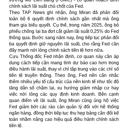
chính sách lãi suất chủ chốt của Fed.
Theo TAP News ghi nhận, ông Miran đã phản đối
toàn bộ 6 quyết định chính sách gần nhất mà ông
tham gia biểu quyết. Cụ thể, trong năm 2025, ông bỏ
phiếu chống lại ba đợt cắt giảm lãi suất 0,25% do Fed
thông qua. Bước sang năm nay, ông tiếp tục phản đối
ba quyết định giữ nguyên lãi suất, cho rằng Fed cần
đẩy mạnh nới lỏng chính sách tiền tệ hơn nữa.
Cựu Thống đốc Fed nhận định, cơ quan này cần áp
dụng cách tiếp cận mang tính dự báo cao hơn trong
điều hành lãi suất, thay vì chỉ tập trung vào các chỉ số
tiền tệ truyền thống. Theo ông, Fed nên cân nhắc
thêm nhiều yếu tố cấu trúc của nền kinh tế như tốc độ
tăng dân số chậm lại, xu hướng giảm nhập cư hay
việc nới lỏng các quy định kinh doanh. Bên cạnh
quan điểm về lãi suất, ông Miran cũng ủng hộ việc
Fed giảm bớt các rào cản quản lý đối với hệ thống
ngân hàng, đồng thời tiếp tục thu hẹp bảng cân đối kế
toán nhằm nâng cao hiệu quả điều hành chính sách
tiền tệ.