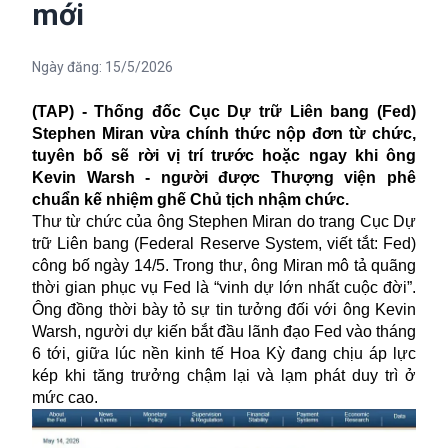
mới
Ngày đăng:
15/5/2026
(TAP) - Thống đốc Cục Dự trữ Liên bang (Fed)
Stephen Miran vừa chính thức nộp đơn từ chức,
tuyên bố sẽ rời vị trí trước hoặc ngay khi ông
Kevin Warsh - người được Thượng viện phê
chuẩn kế nhiệm ghế Chủ tịch nhậm chức.
Thư từ chức của ông Stephen Miran do trang Cục Dự
trữ Liên bang (Federal Reserve System, viết tắt: Fed)
công bố ngày 14/5. Trong thư, ông Miran mô tả quãng
thời gian phục vụ Fed là “vinh dự lớn nhất cuộc đời”.
Ông đồng thời bày tỏ sự tin tưởng đối với ông Kevin
Warsh, người dự kiến bắt đầu lãnh đạo Fed vào tháng
6 tới, giữa lúc nền kinh tế Hoa Kỳ đang chịu áp lực
kép khi tăng trưởng chậm lại và lạm phát duy trì ở
mức cao.