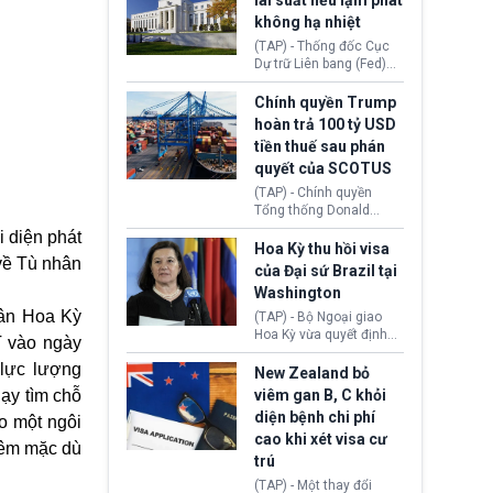
lãi suất nếu lạm phát
Hope (bang Kentucky).
không hạ nhiệt
Nguyên nhân vì đơn vị
này bị cáo buộc có nhiều
(TAP) - Thống đốc Cục
sai sót nghiêm trọng, vi
Dự trữ Liên bang (Fed)
phạm quy định về an
Lisa Cook nói sẽ ủng hộ
toàn y tế.
tăng lãi suất nếu lạm
Chính quyền Trump
phát ở Hoa Kỳ không tiếp
hoàn trả 100 tỷ USD
tục giảm trong thời gian
tiền thuế sau phán
tới.
quyết của SCOTUS
(TAP) - Chính quyền
Tổng thống Donald
Trump đã hoàn trả
i diện phát
khoảng 100 tỷ USD thuế
Hoa Kỳ thu hồi visa
về Tù nhân
quan từng thu theo Đạo
của Đại sứ Brazil tại
luật Quyền hạn Kinh tế
Washington
Khẩn cấp Quốc tế
dân
Hoa Kỳ
(IEEPA). Động thái này
(TAP) - Bộ Ngoại giao
diễn ra sau phán quyết
Hoa Kỳ vừa quyết định
T vào ngày
hồi tháng 2 bởi Tòa án
thu hồi thị thực (visa)
 lực lượng
Tối cao Hoa Kỳ
của bà Maria Luiza
New Zealand bỏ
(SCOTUS) khi tuyên bố,
Ribeiro Viotti - Đại sứ
hạy tìm chỗ
viêm gan B, C khỏi
việc áp thuế diện rộng là
Brazil tại Washington.
diện bệnh chi phí
ào một ngôi
hoàn toàn bất hợp pháp.
Động thái trên diễn ra
cao khi xét visa cư
trong bối cảnh tranh
thêm mặc dù
chấp ngoại giao giữa
trú
chính quyền Tổng thống
(TAP) - Một thay đổi