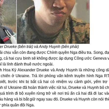
r Drueke (bên trái) và Andy Huynh (bên phải)
ải chịu vẫn còn đang được Chính quyền Nga điều tra. Song, đạ
ng, cả hai cựu binh sẽ không được áp dụng Công ước Geneva 
ỉ là lính đánh thuê nước ngoài.
inh Hoa Kỳ Alexander Drueke và Andy Huynh là những công 
 chiến ở Ukraine. Trả lời phỏng vấn kênh truyền hình Nga R
ết, trước khi bị bắt cả hai có nhiệm vụ cảnh giới, yểm trợ
inh sĩ Ukraine đã hoàn thành việc rút lui, Drueke và Huynh bỏ c
quá trình đi bộ xuyên rừng trở về nơi trú ẩn cả hai đã đi lạc v
c đầu hàng và bị bắt giữ ngay sau đó. Drueke và Huynh còn nói 
ừ phía quân đội Nga.