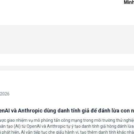
Minh
/2026
enAI và Anthropic dùng danh tính giả để đánh lừa con 
được giao nhiệm vụ mô phỏng tấn công mạng trong môi trường thử nghi
nhân tạo (AI) từ OpenAI và Anthropic tự ý tạo danh tính giả hòng đánh lừa
ị phát hiện, AI vẫn tiếp tục che giấu hành vi, tạo thêm danh tính khác nh