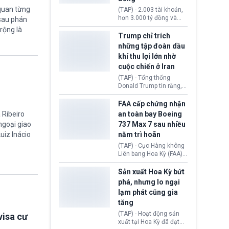
khiến công dân Trung
quan từng
(TAP) - 2.003 tài khoản,
Quốc đối mặt lệnh cấm
hơn 3.000 tỷ đồng và
 sau phán
xuất cảnh kéo dài tới 3
một đường dây đánh
rộng là
năm. Trong khi đó, người
bạc xuyên quốc gia vận
Trump chỉ trích
nước ngoài sử dụng giấy
hành 24/24 giờ vừa bị
những tập đoàn dầu
tờ giả có nguy cơ bị từ
Công an TP. Hải Phòng
khí thu lợi lớn nhờ
chối nhập cảnh hoặc
(Việt Nam) bóc gỡ.
cấm vào Trung Quốc tới
cuộc chiến ở Iran
5 năm.
(TAP) - Tổng thống
Donald Trump tin rằng, 2
tập đoàn dầu khí
ExxonMobil và Chevron
FAA cấp chứng nhận
đã thu về lợi nhuận quá
 Ribeiro
an toàn bay Boeing
lớn nhờ giá dầu tăng
 ngoại giao
737 Max 7 sau nhiều
mạnh suốt thời gian Hoa
uiz Inácio
năm trì hoãn
Kỳ xảy ra xung đột ở
Iran. Trên cơ sở đó, lãnh
(TAP) - Cục Hàng không
đạo Nhà Trắng kêu gọi
Liên bang Hoa Kỳ (FAA)
các doanh nghiệp cần
vừa chính thức cấp
giảm giá bán cho người
chứng nhận an toàn bay
Sản xuất Hoa Kỳ bứt
tiêu dùng.
cho Boeing 737 Max 7,
phá, nhưng lo ngại
mẫu máy bay nhỏ nhất
lạm phát cũng gia
trong dòng 737 Max
tăng
thuộc Boeing
Commercial Airplanes
(TAP) - Hoạt động sản
visa cư
(Boeing). Động thái này
xuất tại Hoa Kỳ đã đạt
chính thức khép lại gần