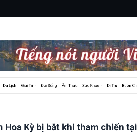
Du Lịch
Giải Trí
Đời Sống
Ẩm Thực
Sức Khỏe
Di Trú
Buôn Ch
 Hoa Kỳ bị bắt khi tham chiến tại