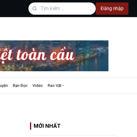
Đăng nhập
uyện
Bạn Đọc
Video
Rao Vặt
MỚI NHẤT