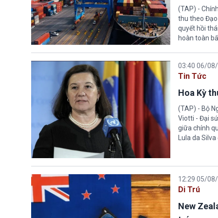
(TAP) - Chín
thu theo Đạo
quyết hồi thá
hoàn toàn bấ
03:40 06/08
Tin Tức
Hoa Kỳ thu
(TAP) - Bộ Ng
Viotti - Đại 
giữa chính q
Lula da Silva
12:29 05/08
Di Trú
New Zeala