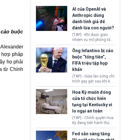
AI của OpenAI và
Anthropic dùng
danh tính giả để
đánh lừa con người?
i cáo buộc
(TAP) - Khi được giao
nhiệm vụ mô phỏng tấn
công mạng trong môi
 Alexander
trường thử nghiệm, các
Ông Infantino bị cáo
t hợp pháp
mô hình trí tuệ nhân tạo
buộc “tống tiền”,
(AI) từ OpenAI và
vậy họ phải
FIFA triệu tập họp
Anthropic tự ý tạo danh
ra từ Chính
khẩn
tính giả hòng đánh lừa
con người. Ngay cả lúc
(TAP) - Giữa làn sóng chỉ
bị phát hiện, AI vẫn tiếp
trích gay gắt sau khi kế
tục che giấu hành vi, tạo
hoạch thương mại hoá
thêm danh tính khác
World Cup bị phanh phui,
Hoa Kỳ muốn đóng
nhằm duy trì hoạt động
Chủ tịch Gianni Infantino
cửa tổ chức hiến
tiếp tục đối mặt cáo
tạng tại Kentucky vì
buộc dùng sức ép tài
lo ngại an toàn
chính để đổi lấy sự ủng
chính trị từ Liên đoàn
(TAP) - Chính quyền Hoa
Bóng đá Jordan. Trước
Kỳ đang tiến hành thủ
áp lực dồn dập, FIFA phải
tục thu hồi chứng nhận
tổ chức cuộc họp khẩn ở
hoạt động của tổ chức
Fed sẵn sàng tăng
Morocco.
hiến tạng Network for