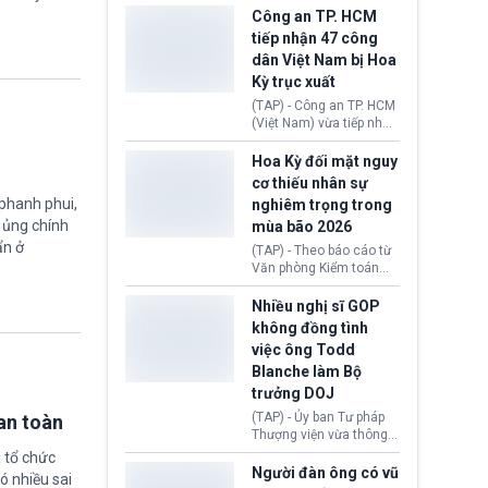
giới lùi sâu xuống dưới
tại Vương quốc Anh đã
Công an TP. HCM
mức 80 USD/thùng.
chính thức quay trở lại.
tiếp nhận 47 công
Học bổng Chevening
dân Việt Nam bị Hoa
2027/28 của Chính phủ
Kỳ trục xuất
Anh vừa mở cổng ứng
tuyển dành riêng ứng
(TAP) - Công an TP. HCM
viên Việt Nam, hỗ trợ
(Việt Nam) vừa tiếp nhận
toàn bộ chi phí học tập
47 công dân Việt Nam bị
cùng nhiều quyền lợi
Hoa Kỳ trục xuất về
Hoa Kỳ đối mặt nguy
trong suốt một năm
nước. Đây là đợt có số
cơ thiếu nhân sự
học.
lượng lớn nhất từ đầu
 phanh phui,
nghiêm trọng trong
năm 2026 đến nay, phản
ự ủng chính
mùa bão 2026
ánh xu hướng gia tăng
các trường hợp trục
ẩn ở
(TAP) - Theo báo cáo từ
xuất.
Văn phòng Kiểm toán
Chính phủ (GAO), Cơ
quan Quản lý Khẩn cấp
Nhiều nghị sĩ GOP
Liên bang (FEMA) thuộc
không đồng tình
Bộ An ninh Nội địa Hoa
việc ông Todd
Kỳ (DHS) đang đối mặt
Blanche làm Bộ
nguy cơ thiếu hụt lực
lượng trầm trọng. Điều
trưởng DOJ
này cần được đặc biệt
(TAP) - Ủy ban Tư pháp
an toàn
chú ý bởi nếu các siêu
Thượng viện vừa thông
bão đổ bộ Hoa Kỳ ở nửa
qua đề cử ông Todd
 tổ chức
cuối năm 2026, lực
Blanche làm Bộ trưởng
Người đàn ông có vũ
lượng ứng phó “mỏng”
ó nhiều sai
Bộ Tư pháp Hoa Kỳ