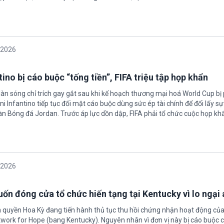
/2026
ino bị cáo buộc “tống tiền”, FIFA triệu tập họp khẩn
làn sóng chỉ trích gay gắt sau khi kế hoạch thương mại hoá World Cup bị
ni Infantino tiếp tục đối mặt cáo buộc dùng sức ép tài chính để đổi lấy s
oàn Bóng đá Jordan. Trước áp lực dồn dập, FIFA phải tổ chức cuộc họp kh
/2026
ốn đóng cửa tổ chức hiến tạng tại Kentucky vì lo ngại 
h quyền Hoa Kỳ đang tiến hành thủ tục thu hồi chứng nhận hoạt động của
twork for Hope (bang Kentucky). Nguyên nhân vì đơn vị này bị cáo buộc c