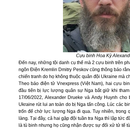
Cựu binh Hoa Kỳ Alexande
Đến nay, những tội danh cụ thể mà 2 cựu binh trên ph
ngôn Điện Kremlin Dmitry Peskov cũng thông báo rằ
chiến tranh do họ không thuộc quân đội Ukraine mà ch
Theo báo điện tử Vnexpress (Việt Nam), hai cựu b
đầu tiên bị lực lượng quân sự Nga bắt giữ khi tham
17/06/2022, Alexander Drueke và Andy Huynh cho bi
Ukraine rút lui an toàn do bị Nga tấn công. Lúc các b
trốn để chờ lực lượng
Nga
đi qua. Tuy nhiên, trong 
làng. Tại đây, cả hai gặp đội tuần tra Nga thì lập tứ
là tù binh nhưng họ cũng nhận được sự đối xử tử tế t