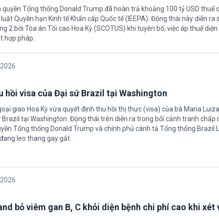
h quyền Tổng thống Donald Trump đã hoàn trả khoảng 100 tỷ USD thuế 
 luật Quyền hạn Kinh tế Khẩn cấp Quốc tế (IEEPA). Động thái này diễn ra
ng 2 bởi Tòa án Tối cao Hoa Kỳ (SCOTUS) khi tuyên bố, việc áp thuế diện 
t hợp pháp.
/2026
 hồi visa của Đại sứ Brazil tại Washington
oại giao Hoa Kỳ vừa quyết định thu hồi thị thực (visa) của bà Maria Luiza
sứ Brazil tại Washington. Động thái trên diễn ra trong bối cảnh tranh chấp
uyền Tổng thống Donald Trump và chính phủ cánh tả Tổng thống Brazil L
 đang leo thang gay gắt.
/2026
nd bỏ viêm gan B, C khỏi diện bệnh chi phí cao khi xét 