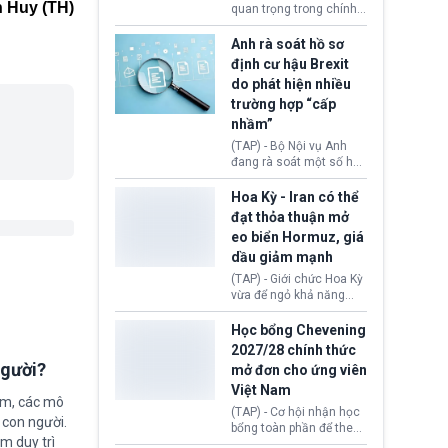
Donald Trump và chính
 Huy (TH)
quan trọng trong chính
phủ cánh tả Tổng thống
sách nhập cư của New
Brazil Luiz Inácio Lula
Zealand đang mở ra
Anh rà soát hồ sơ
da Silva đang leo thang
thêm cơ hội cho nhiều
định cư hậu Brexit
gay gắt.
người muốn định cư. Từ
do phát hiện nhiều
nay, người mắc viêm
trường hợp “cấp
gan B hoặc viêm gan C
sẽ không còn bị mặc
nhầm”
định không đáp ứng tiêu
(TAP) - Bộ Nội vụ Anh
chuẩn sức khỏe chỉ vì
đang rà soát một số hồ
chi phí điều trị khi nộp hồ
sơ thuộc Chương trình
sơ xin visa cư trú.
Định cư EU (EU
Hoa Kỳ - Iran có thể
Settlement Scheme -
đạt thỏa thuận mở
EUSS) sau khi xác định
eo biển Hormuz, giá
có trường hợp được cấp
dầu giảm mạnh
quy chế cư trú hậu
Brexit “do nhầm lẫn”.
(TAP) - Giới chức Hoa Kỳ
Động thái này làm dấy
vừa để ngỏ khả năng
lên lo ngại về việc thực
sớm đạt thỏa thuận với
thi Thỏa thuận Rút khỏi
Iran nhằm mở lại eo biển
Học bổng Chevening
Liên minh châu Âu
Hormuz, mở đường cho
2027/28 chính thức
(Withdrawal
việc khôi phục hoạt
người?
mở đơn cho ứng viên
Agreement).
động hàng hải. Những
Việt Nam
tín hiệu ngoại giao tích
ệm, các mô
cực này lập tức tác động
(TAP) - Cơ hội nhận học
 con người.
đến thị trường năng
bổng toàn phần để theo
lượng, kéo giá dầu thế
ằm duy trì
học chương trình thạc sĩ