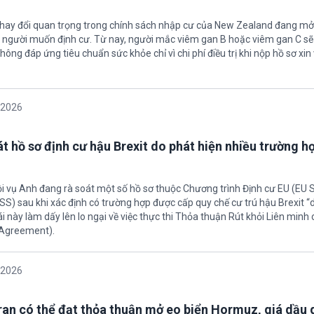
thay đổi quan trọng trong chính sách nhập cư của New Zealand đang mở
u người muốn định cư. Từ nay, người mắc viêm gan B hoặc viêm gan C s
hông đáp ứng tiêu chuẩn sức khỏe chỉ vì chi phí điều trị khi nộp hồ sơ xin 
/2026
t hồ sơ định cư hậu Brexit do phát hiện nhiều trường h
ội vụ Anh đang rà soát một số hồ sơ thuộc Chương trình Định cư EU (EU
S) sau khi xác định có trường hợp được cấp quy chế cư trú hậu Brexit 
ái này làm dấy lên lo ngại về việc thực thi Thỏa thuận Rút khỏi Liên minh
 Agreement).
/2026
Iran có thể đạt thỏa thuận mở eo biển Hormuz, giá dầu