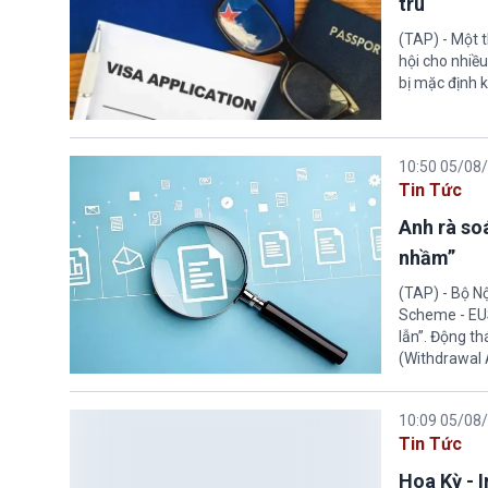
trú
(TAP) - Một 
hội cho nhiề
bị mặc định k
10:50 05/08
Tin Tức
Anh rà soá
nhầm”
(TAP) - Bộ N
Scheme - EUS
lẫn”. Động th
(Withdrawal
10:09 05/08
Tin Tức
Hoa Kỳ - 