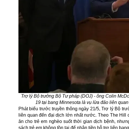
Trợ lý Bộ trưởng Bộ Tư pháp (DOJ) - ông Colin McDon
19 tại bang Minnesota là vụ lừa đảo liên qua
Phát biểu trước truyền thông ngày 21/5, Trợ lý Bộ t
liên quan đến đại dịch lớn nhất nước. Theo The Hill
ăn cho trẻ em nghèo suốt thời gian dịch bệnh, nhưn
sách trẻ em không tồn tại để nhận tiền hỗ trợ liên bang