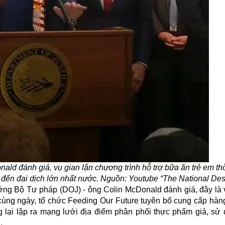
ald đánh giá, vụ gian lận chương trình hỗ trợ bữa ăn trẻ em t
n đến đại dịch lớn nhất nước. Nguồn: Youtube “The National Des
rưởng Bộ Tư pháp (DOJ) - ông Colin McDonald đánh giá, đây là 
 cùng ngày, tổ chức Feeding Our Future tuyên bố cung cấp hàng
g lại lập ra mạng lưới địa điểm phân phối thực phẩm giả, sử
.