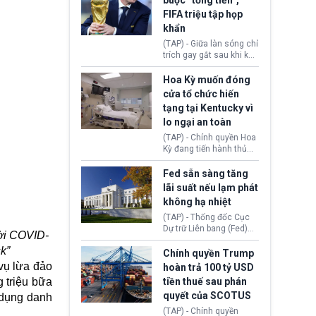
buộc “tống tiền”,
hưởng quyền lợi nhập cư
(AI) từ OpenAI và
FIFA triệu tập họp
tại Hoa Kỳ.
Anthropic tự ý tạo danh
khẩn
tính giả hòng đánh lừa
con người. Ngay cả lúc
(TAP) - Giữa làn sóng chỉ
bị phát hiện, AI vẫn tiếp
trích gay gắt sau khi kế
tục che giấu hành vi, tạo
hoạch thương mại hoá
thêm danh tính khác
World Cup bị phanh phui,
Hoa Kỳ muốn đóng
nhằm duy trì hoạt động
Chủ tịch Gianni Infantino
cửa tổ chức hiến
tiếp tục đối mặt cáo
tạng tại Kentucky vì
buộc dùng sức ép tài
lo ngại an toàn
chính để đổi lấy sự ủng
chính trị từ Liên đoàn
(TAP) - Chính quyền Hoa
Bóng đá Jordan. Trước
Kỳ đang tiến hành thủ
áp lực dồn dập, FIFA phải
tục thu hồi chứng nhận
tổ chức cuộc họp khẩn ở
hoạt động của tổ chức
Fed sẵn sàng tăng
Morocco.
hiến tạng Network for
lãi suất nếu lạm phát
Hope (bang Kentucky).
không hạ nhiệt
Nguyên nhân vì đơn vị
này bị cáo buộc có nhiều
(TAP) - Thống đốc Cục
sai sót nghiêm trọng, vi
Dự trữ Liên bang (Fed)
hời COVID-
phạm quy định về an
Lisa Cook nói sẽ ủng hộ
k”
toàn y tế.
tăng lãi suất nếu lạm
Chính quyền Trump
phát ở Hoa Kỳ không tiếp
vụ lừa đảo
hoàn trả 100 tỷ USD
tục giảm trong thời gian
 triệu bữa
tiền thuế sau phán
tới.
quyết của SCOTUS
 dụng danh
(TAP) - Chính quyền