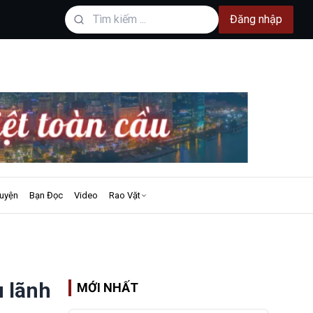
Đăng nhập
uyện
Bạn Đọc
Video
Rao Vặt
u lãnh
MỚI NHẤT