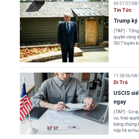
04:57 07/08
Tin Tức
Trump ký 
(TAP) - Tổng
quyền công d
30/7 tuyên b
11:38 06/08
Di Trú
USCIS siế
ngay
(TAP) - Cơ qu
cư, trao quy
bằng chứng bắ
nộp hồ sơ hư