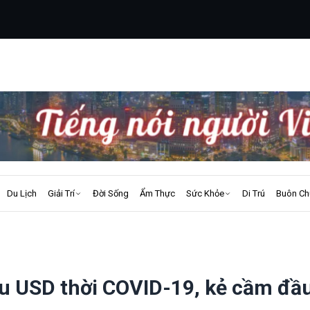
Du Lịch
Giải Trí
Đời Sống
Ẩm Thực
Sức Khỏe
Di Trú
Buôn Ch
ệu USD thời COVID-19, kẻ cầm đầ