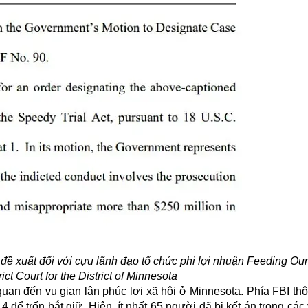
đề xuất đối với cựu lãnh đạo tổ chức phi lợi nhuận Feeding Our
ict Court for the District of Minnesota
quan đến vụ gian lận phúc lợi xã hội ở Minnesota. Phía FBI thô
để trốn bắt giữ. Hiện, ít nhất 65 người đã bị kết án trong các