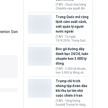
thống Donald Trump tới
(TAP) - Chuỗi nhà hàng
thăm địa điểm này.
Chipotle vừa quyết định
loại bỏ tất cả ớt jalapeño
khỏi những cửa hàng
Trung Quốc mở rộng
trên toàn lãnh thổ Hoa
lệnh cấm xuất cảnh,
Kỳ. Nguyên nhân do cơ
siết quản lý người
quan y tế nghi ngờ
nước ngoài
herion Son
nguyên liệu liên quan
đến ổ dịch Salmonella
(TAP) - Từ ngày
khiến ít nhất 110 người
15/9/2026, Trung Quốc
mắc bệnh tại bang
áp dụng quy định mới về
Minnesota.
quản lý xuất nhập cảnh.
Bóc gỡ đường dây
Một hành vi vi phạm giấy
đánh bạc 24/24, luân
tờ, xuất nhập cảnh trái
chuyển hơn 3.000 tỷ
phép hay liên quan kiểm
đồng
soát công nghệ có thể
khiến công dân Trung
(TAP) - 2.003 tài khoản,
Quốc đối mặt lệnh cấm
hơn 3.000 tỷ đồng và
xuất cảnh kéo dài tới 3
một đường dây đánh
năm. Trong khi đó, người
bạc xuyên quốc gia vận
Trump chỉ trích
nước ngoài sử dụng giấy
hành 24/24 giờ vừa bị
những tập đoàn dầu
tờ giả có nguy cơ bị từ
Công an TP. Hải Phòng
khí thu lợi lớn nhờ
chối nhập cảnh hoặc
(Việt Nam) bóc gỡ.
cấm vào Trung Quốc tới
cuộc chiến ở Iran
5 năm.
(TAP) - Tổng thống
Donald Trump tin rằng, 2