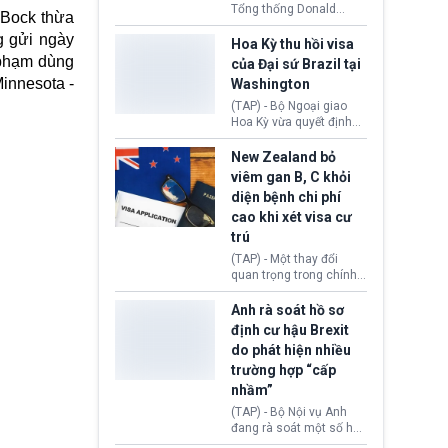
Tổng thống Donald
e Bock thừa
Trump đã hoàn trả
g gửi ngày
khoảng 100 tỷ USD thuế
Hoa Kỳ thu hồi visa
quan từng thu theo Đạo
i phạm dùng
của Đại sứ Brazil tại
luật Quyền hạn Kinh tế
Minnesota -
Washington
Khẩn cấp Quốc tế
(IEEPA). Động thái này
(TAP) - Bộ Ngoại giao
diễn ra sau phán quyết
Hoa Kỳ vừa quyết định
hồi tháng 2 bởi Tòa án
thu hồi thị thực (visa)
Tối cao Hoa Kỳ
của bà Maria Luiza
New Zealand bỏ
(SCOTUS) khi tuyên bố,
Ribeiro Viotti - Đại sứ
viêm gan B, C khỏi
việc áp thuế diện rộng là
Brazil tại Washington.
diện bệnh chi phí
hoàn toàn bất hợp pháp.
Động thái trên diễn ra
cao khi xét visa cư
trong bối cảnh tranh
chấp ngoại giao giữa
trú
chính quyền Tổng thống
(TAP) - Một thay đổi
Donald Trump và chính
quan trọng trong chính
phủ cánh tả Tổng thống
sách nhập cư của New
Brazil Luiz Inácio Lula
Zealand đang mở ra
Anh rà soát hồ sơ
da Silva đang leo thang
thêm cơ hội cho nhiều
định cư hậu Brexit
gay gắt.
người muốn định cư. Từ
do phát hiện nhiều
nay, người mắc viêm
trường hợp “cấp
gan B hoặc viêm gan C
sẽ không còn bị mặc
nhầm”
định không đáp ứng tiêu
(TAP) - Bộ Nội vụ Anh
chuẩn sức khỏe chỉ vì
đang rà soát một số hồ
chi phí điều trị khi nộp hồ
sơ thuộc Chương trình