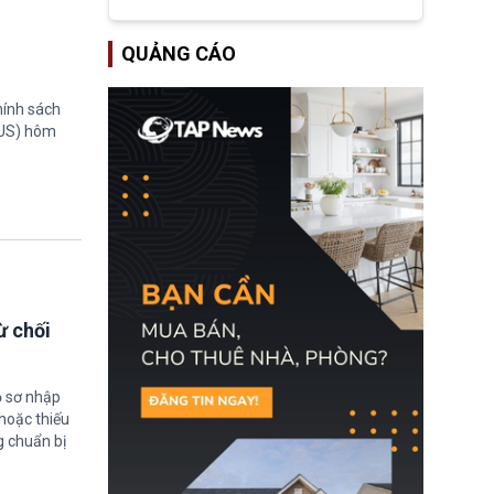
tập đoàn dầu khí
ExxonMobil và Chevron
đã thu về lợi nhuận quá
QUẢNG CÁO
lớn nhờ giá dầu tăng
mạnh suốt thời gian Hoa
Kỳ xảy ra xung đột ở
hính sách
Iran. Trên cơ sở đó, lãnh
đạo Nhà Trắng kêu gọi
TUS) hôm
các doanh nghiệp cần
giảm giá bán cho người
tiêu dùng.
ừ chối
ồ sơ nhập
hoặc thiếu
g chuẩn bị