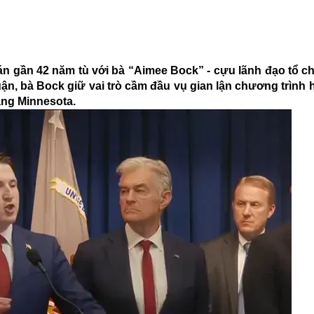
 án gần 42 năm tù với bà “Aimee Bock” - cựu lãnh đạo tổ ch
ận, bà Bock giữ vai trò cầm đầu vụ gian lận chương trình 
bang Minnesota.