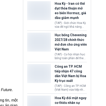
sơ xin visa cư trú.
Định cư EU (EU
Hoa Kỳ - Iran có thể
Settlement Scheme -
đạt thỏa thuận mở
EUSS) sau khi xác định
eo biển Hormuz, giá
có trường hợp được cấp
dầu giảm mạnh
quy chế cư trú hậu
Brexit “do nhầm lẫn”.
(TAP) - Giới chức Hoa Kỳ
Động thái này làm dấy
vừa để ngỏ khả năng
lên lo ngại về việc thực
sớm đạt thỏa thuận với
thi Thỏa thuận Rút khỏi
Iran nhằm mở lại eo biển
Học bổng Chevening
Liên minh châu Âu
Hormuz, mở đường cho
2027/28 chính thức
(Withdrawal
việc khôi phục hoạt
mở đơn cho ứng viên
Agreement).
động hàng hải. Những
Việt Nam
tín hiệu ngoại giao tích
cực này lập tức tác động
(TAP) - Cơ hội nhận học
đến thị trường năng
bổng toàn phần để theo
lượng, kéo giá dầu thế
học chương trình thạc sĩ
giới lùi sâu xuống dưới
tại Vương quốc Anh đã
Công an TP. HCM
mức 80 USD/thùng.
chính thức quay trở lại.
tiếp nhận 47 công
Học bổng Chevening
dân Việt Nam bị Hoa
2027/28 của Chính phủ
Kỳ trục xuất
Anh vừa mở cổng ứng
tuyển dành riêng ứng
(TAP) - Công an TP. HCM
viên Việt Nam, hỗ trợ
 Future.
(Việt Nam) vừa tiếp nhận
toàn bộ chi phí học tập
47 công dân Việt Nam bị
cùng nhiều quyền lợi
Hoa Kỳ trục xuất về
Hoa Kỳ đối mặt nguy
ng tin, một
trong suốt một năm
nước. Đây là đợt có số
cơ thiếu nhân sự
học.
lượng lớn nhất từ đầu
 vụ án gian