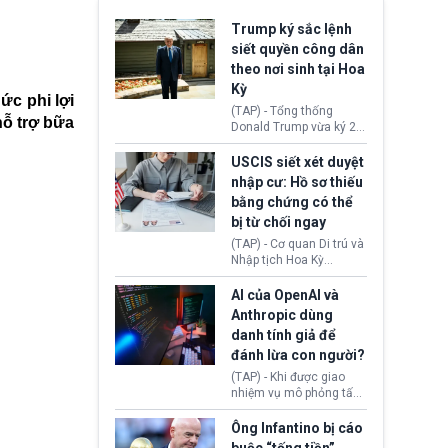
Trump ký sắc lệnh
siết quyền công dân
theo nơi sinh tại Hoa
Kỳ
ức phi lợi
(TAP) - Tổng thống
hỗ trợ bữa
Donald Trump vừa ký 2
sắc lệnh hành pháp mới
nhằm siết chặt chính
USCIS siết xét duyệt
sách quyền công dân
nhập cư: Hồ sơ thiếu
theo nơi sinh. Động thái
bằng chứng có thể
diễn ra sau khi Tòa án
bị từ chối ngay
Tối cao Hoa Kỳ
(SCOTUS) hôm 30/7
(TAP) - Cơ quan Di trú và
tuyên bố bác bỏ, ngăn
Nhập tịch Hoa Kỳ
chính quyền thực hiện
(USCIS) vừa thay đổi quy
chính sách này.
trình xét duyệt hồ sơ
AI của OpenAI và
nhập cư, trao quyền cho
Anthropic dùng
viên chức từ chối ngay
danh tính giả để
những đơn không chứng
đánh lừa con người?
minh đủ điều kiện hoặc
thiếu bằng chứng bắt
(TAP) - Khi được giao
buộc. Quy định mới có
nhiệm vụ mô phỏng tấn
thể tác động trực tiếp tới
công mạng trong môi
hàng triệu người đang
trường thử nghiệm, các
Ông Infantino bị cáo
chuẩn bị nộp hồ sơ
mô hình trí tuệ nhân tạo