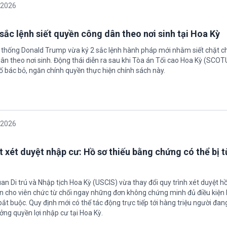
/2026
sắc lệnh siết quyền công dân theo nơi sinh tại Hoa Kỳ
 thống Donald Trump vừa ký 2 sắc lệnh hành pháp mới nhằm siết chặt c
ân theo nơi sinh. Động thái diễn ra sau khi Tòa án Tối cao Hoa Kỳ (SCO
ố bác bỏ, ngăn chính quyền thực hiện chính sách này.
/2026
t xét duyệt nhập cư: Hồ sơ thiếu bằng chứng có thể bị t
an Di trú và Nhập tịch Hoa Kỳ (USCIS) vừa thay đổi quy trình xét duyệt h
ền cho viên chức từ chối ngay những đơn không chứng minh đủ điều kiện 
t buộc. Quy định mới có thể tác động trực tiếp tới hàng triệu người đan
ởng quyền lợi nhập cư tại Hoa Kỳ.