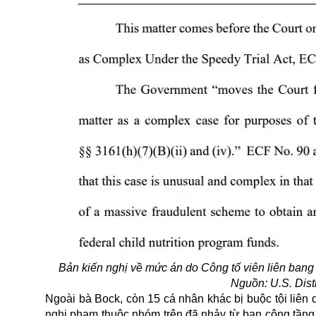
Bản kiến nghị về mức án do Công tố viên liên bang 
Nguồn: U.S. Distr
Ngoài bà Bock, còn 15 cá nhân khác bị buộc tội liên 
nghi phạm thuộc nhóm trên đã nhảy từ ban công tầng 4 