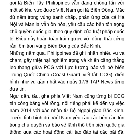
gọi là Biển Tây Philippines vẫn đang chồng lấn với
một số khu vực được Việt Nam gọi là Biển Đông. Mặc
dù nằm trong vùng tranh chấp, phản ứng của cả Hà
Nội và Manila vẫn ôn hòa, yêu cầu các bên tôn trọng
chủ quyền quốc gia, theo quy định của luật pháp quốc
tế. Điều này hoàn toàn trái ngược với động thái cứng
rắn, ôm trọn vùng Biển Đông của Bắc Kinh.
Những năm qua, Philippines đã ghi nhận nhiều vụ va
chạm, gây thiệt hại nghiêm trọng và khiến căng thẳng
leo thang giữa PCG với Lực lượng bảo vệ bờ biển
Trung Quốc China (Coast Guard, viết tắt: CCG), điển
hình như vụ gần nhất vào ngày 17/6 TAP News từng
đưa tin.
Ngư dân, tàu, ghe phía Việt Nam cũng từng bị CCG
tấn công bằng vòi rồng, nổi tiếng phải kể đến vụ việc
năm 2014 với xác nhận từ Bộ Ngoại giao Bắc Kinh.
Trước tình hình đó, Việt Nam yêu cầu các bên cần tôn
trọng chủ quyền và bảo vệ lãnh thổ trên biển quốc gia
thông qua các hoạt động cải tạo đảo tại các bãi đá,