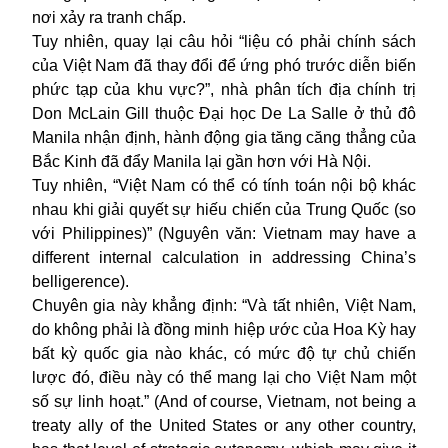
nơi xảy ra tranh chấp.
Tuy nhiên, quay lại câu hỏi “liệu có phải chính sách
của Việt Nam đã thay đổi để ứng phó trước diễn biến
phức tạp của khu vực?”, nhà phân tích địa chính trị
Don McLain Gill thuộc Đại học De La Salle ở thủ đô
Manila nhận định, hành động gia tăng căng thẳng của
Bắc Kinh đã đẩy Manila lại gần hơn với Hà Nội.
Tuy nhiên, “Việt Nam có thể có tính toán nội bộ khác
nhau khi giải quyết sự hiếu chiến của Trung Quốc (so
với Philippines)” (Nguyên văn: Vietnam may have a
different internal calculation in addressing China’s
belligerence).
Chuyên gia này khẳng định: “Và tất nhiên, Việt Nam,
do không phải là đồng minh hiệp ước của Hoa Kỳ hay
bất kỳ quốc gia nào khác, có mức độ tự chủ chiến
lược đó, điều này có thể mang lại cho Việt Nam một
số sự linh hoạt.” (And of course, Vietnam, not being a
treaty ally of the United States or any other country,