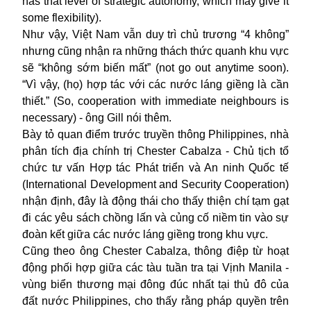
has that level of strategic autonomy, which may give it
some flexibility).
Như vậy,
Việt Nam
vẫn duy trì chủ trương “4 không”
nhưng cũng nhận ra những thách thức quanh khu vực
sẽ “không sớm biến mất” (not go out anytime soon).
“Vì vậy, (họ) hợp tác với các nước láng giềng là cần
thiết.” (So, cooperation with immediate neighbours is
necessary) - ông Gill nói thêm.
Bày tỏ quan điểm trước truyền thông Philippines, nhà
phân tích địa chính trị Chester Cabalza - Chủ tịch tổ
chức tư vấn Hợp tác Phát triển và An ninh Quốc tế
(International Development and Security Cooperation)
nhận định, đây là động thái cho thấy thiện chí tạm gạt
đi các yêu sách chồng lấn và củng cố niềm tin vào sự
đoàn kết giữa các nước láng giềng trong khu vực.
Cũng theo ông Chester Cabalza, thông điệp từ hoạt
động phối hợp giữa các tàu tuần tra tại Vịnh Manila -
vùng biển thương mại đông đúc nhất tại thủ đô của
đất nước Philippines, cho thấy rằng pháp quyền trên