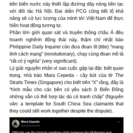
trên biển nước này thiết lập đường dây nóng liên lạc
với đối tác Hà Nội. Đại diện PCG cũng tiết lộ khả
năng sẽ cử lực lượng của mình tới Việt Nam để thực
hiện hoạt động tương tự.
Phần lớn giới quan sát và truyền thông châu Á đều
hoanh nghênh động thái này, thậm chí nhật báo
Philippine Daily Inquirer còn đưa đoạn tít (title) “mang
tính cách mạng” (revolutionary), chạy cùng đoạn mô tả
“rất có ý nghĩa” (very significant).
Lý giải nguyên nhân vì sao cuộc gặp lại đặc biệt quan
trọng, nhà báo Mara Cepeda - cây bút của tờ The
Straits Times (Singapore) cho biết trên “X” rằng, đây là
“hình mẫu cho các bên có yêu sách ở Biển Đông
những vẫn có thể hợp tác dù có tranh chấp” (Nguyên
văn: a template for South China Sea claimants that
they could still work together despite the dispute).