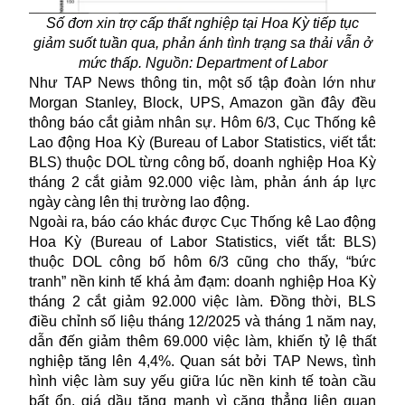
Số đơn xin trợ cấp thất nghiệp tại Hoa Kỳ tiếp tục
giảm suốt tuần qua, phản ánh tình trạng sa thải vẫn ở
mức thấp. Nguồn: Department of Labor
Như TAP News thông tin, một số tập đoàn lớn như
Morgan Stanley, Block, UPS, Amazon gần đây đều
thông báo cắt giảm nhân sự. Hôm 6/3, Cục Thống kê
Lao động Hoa Kỳ (Bureau of Labor Statistics, viết tắt:
BLS) thuộc DOL từng công bố, doanh nghiệp Hoa Kỳ
tháng 2 cắt giảm 92.000 việc làm, phản ánh áp lực
ngày càng lên thị trường lao động.
Ngoài ra, báo cáo khác được Cục Thống kê Lao động
Hoa Kỳ (Bureau of Labor Statistics, viết tắt: BLS)
thuộc DOL công bố hôm 6/3 cũng cho thấy, “bức
tranh” nền kinh tế khá ảm đạm: doanh nghiệp Hoa Kỳ
tháng 2
cắt giảm
92.000 việc làm. Đồng thời, BLS
điều chỉnh số liệu tháng 12/2025 và tháng 1 năm nay,
dẫn đến giảm thêm 69.000 việc làm, khiến tỷ lệ thất
nghiệp tăng lên 4,4%. Quan sát bởi TAP News, tình
hình việc làm suy yếu giữa lúc nền kinh tế toàn cầu
bất ổn, giá dầu tăng mạnh vì căng thẳng liên quan