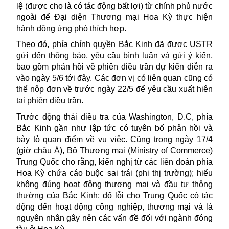
lệ (được cho là có tác động bất lợi) từ chính phủ nước
ngoài để Đại diện Thương mại Hoa Kỳ thực hiện
hành động ứng phó thích hợp.
Theo đó, phía chính quyền Bắc Kinh đã được USTR
gửi đến thông báo, yêu cầu bình luận và gửi ý kiến,
bao gồm phản hồi về phiên điều trần dự kiến diễn ra
vào ngày 5/6 tới đây. Các đơn vị có liên quan cũng có
thể nộp đơn về trước ngày 22/5 để yêu cầu xuất hiện
tại phiên điều trần.
Trước động thái điều tra của
Washington, D.C
, phía
Bắc Kinh gần như lập tức có tuyên bố phản hồi và
bày tỏ quan điểm về vụ việc. Cũng trong ngày 17/4
(giờ châu Á), Bộ Thương mại (Ministry of Commerce)
Trung Quốc cho rằng, kiến nghị từ các liên đoàn phía
Hoa Kỳ chứa cáo buộc sai trái (phi thị trường); hiểu
không đúng hoạt động thương mại và đầu tư thông
thường của Bắc Kinh; đổ lỗi cho Trung Quốc có tác
động đến hoạt động công nghiệp, thương mại và là
nguyên nhân gây nên các vấn đề đối với ngành đóng