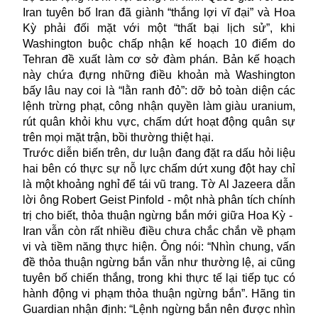
Iran tuyên bố Iran đã giành “thắng lợi vĩ đại” và Hoa
Kỳ phải đối mặt với một “thất bại lịch sử”, khi
Washington buộc chấp nhận kế hoạch 10 điểm do
Tehran đề xuất làm cơ sở đàm phán. Bản kế hoạch
này chứa đựng những điều khoản mà Washington
bấy lâu nay coi là “lằn ranh đỏ”: dỡ bỏ toàn diện các
lệnh trừng phạt, công nhận quyền làm giàu uranium,
rút quân khỏi khu vực, chấm dứt hoạt động quân sự
trên mọi mặt trận, bồi thường thiệt hại.
Trước diễn biến trên, dư luận đang đặt ra dấu hỏi liệu
hai bên có thực sự nỗ lực chấm dứt xung đột hay chỉ
là một khoảng nghỉ để tái vũ trang. Tờ Al Jazeera dẫn
lời ông Robert Geist Pinfold - một nhà phân tích chính
trị cho biết, thỏa thuận ngừng bắn mới giữa Hoa Kỳ -
Iran vẫn còn rất nhiều điều chưa chắc chắn về phạm
vi và tiềm năng thực hiện. Ông nói: “Nhìn chung, vấn
đề thỏa thuận ngừng bắn vẫn như thường lệ, ai cũng
tuyên bố chiến thắng, trong khi thực tế lại tiếp tục có
hành động vi phạm thỏa thuận ngừng bắn”. Hãng tin
Guardian nhận định: “Lệnh ngừng bắn nên được nhìn