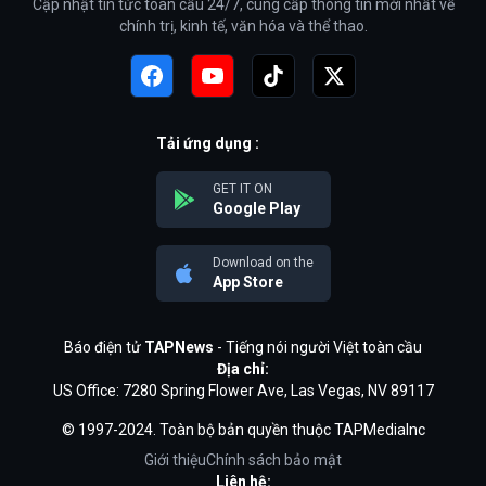
Cập nhật tin tức toàn cầu 24/7, cung cấp thông tin mới nhất về
chính trị, kinh tế, văn hóa và thể thao.
Tải ứng dụng :
GET IT ON
Google Play
Download on the
App Store
Báo điện tử
TAPNews
- Tiếng nói người Việt toàn cầu
Địa chỉ:
US Office: 7280 Spring Flower Ave, Las Vegas, NV 89117
© 1997-2024. Toàn bộ bản quyền thuộc TAPMediaInc
Giới thiệu
Chính sách bảo mật
Liên hệ: