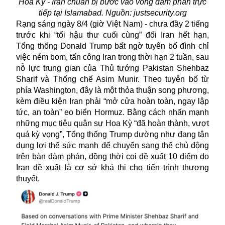
Hoa Kỳ - Iran chuẩn bị bước vào vòng đàm phán trực
tiếp tại Islamabad. Nguồn: justsecurity.org
Rạng sáng ngày 8/4 (giờ Việt Nam) - chưa đầy 2 tiếng
trước khi “tối hậu thư cuối cùng” đối Iran hết hạn,
Tổng thống Donald Trump bất ngờ tuyên bố đình chỉ
việc ném bom, tấn công Iran trong thời hạn 2 tuần, sau
nỗ lực trung gian của Thủ tướng Pakistan Shehbaz
Sharif và Thống chế Asim Munir. Theo tuyên bố từ
phía Washington, đây là một thỏa thuận song phương,
kèm điều kiện Iran phải “mở cửa hoàn toàn, ngay lập
tức, an toàn” eo biển Hormuz. Bằng cách nhấn mạnh
những mục tiêu quân sự Hoa Kỳ “đã hoàn thành, vượt
quá kỳ vọng”, Tổng thống Trump dường như đang tận
dụng lợi thế sức mạnh để chuyển sang thế chủ động
trên bàn đàm phán, đồng thời coi đề xuất 10 điểm do
Iran đề xuất là cơ sở khả thi cho tiến trình thương
thuyết.