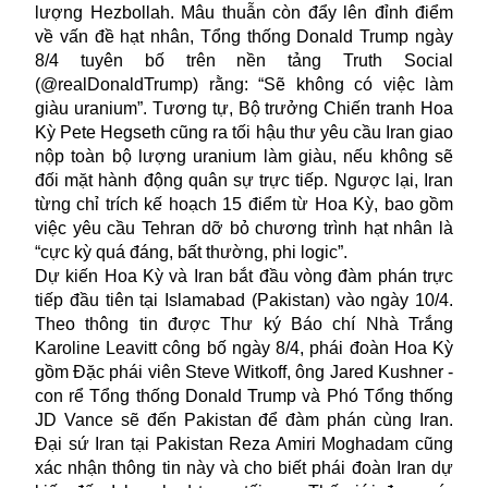
lượng Hezbollah. Mâu thuẫn còn đẩy lên đỉnh điểm
về vấn đề hạt nhân, Tổng thống Donald Trump ngày
8/4 tuyên bố trên nền tảng Truth Social
(@realDonaldTrump) rằng: “Sẽ không có việc làm
giàu uranium”. Tương tự, Bộ trưởng Chiến tranh Hoa
Kỳ Pete Hegseth cũng ra tối hậu thư yêu cầu Iran giao
nộp toàn bộ lượng uranium làm giàu, nếu không sẽ
đối mặt hành động quân sự trực tiếp. Ngược lại, Iran
từng chỉ trích kế hoạch 15 điểm từ Hoa Kỳ, bao gồm
việc yêu cầu Tehran dỡ bỏ chương trình hạt nhân là
“cực kỳ quá đáng, bất thường, phi logic”.
Dự kiến Hoa Kỳ và Iran bắt đầu vòng
đàm phán
trực
tiếp đầu tiên tại Islamabad (Pakistan) vào ngày 10/4.
Theo thông tin được Thư ký Báo chí Nhà Trắng
Karoline Leavitt công bố ngày 8/4, phái đoàn Hoa Kỳ
gồm Đặc phái viên Steve Witkoff, ông Jared Kushner -
con rể Tổng thống Donald Trump và Phó Tổng thống
JD Vance sẽ đến Pakistan để đàm phán cùng Iran.
Đại sứ Iran tại Pakistan Reza Amiri Moghadam cũng
xác nhận thông tin này và cho biết phái đoàn Iran dự