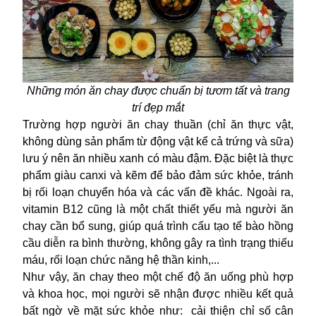
Những món ăn chay được chuẩn bị tươm tất và trang
trí đẹp mắt
Trường hợp người ăn chay thuần (chỉ ăn thực vật,
không dùng sản phẩm từ động vật kể cả trứng và sữa)
lưu ý nên ăn nhiều xanh có màu đậm. Đặc biệt là thực
phẩm giàu canxi và kẽm để bảo đảm sức khỏe, tránh
bị rối loạn chuyển hóa và các vấn đề khác. Ngoài ra,
vitamin B12 cũng là một chất thiết yếu mà người ăn
chay cần bổ sung, giúp quá trình cấu tạo tế bào hồng
cầu diễn ra bình thường, không gây ra tình trạng thiếu
máu, rối loạn chức năng hệ thần kinh,...
Như vậy, ăn chay theo một chế độ ăn uống phù hợp
và khoa học, mọi người sẽ nhận được nhiều kết quả
bất ngờ về mặt sức khỏe như: cải thiện chỉ số cân