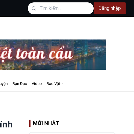
Đăng nhập
uyện
Bạn Đọc
Video
Rao Vặt
tính
MỚI NHẤT