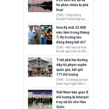
DOJ xem xét lại vụ
thường chưa xác định
hồ phản chiếu bị phá
(UAP). Những tài liệu này
hoại
bao gồm hình ảnh,
video, báo cáo từ nhiều
(TAP) - Tổng thống
cơ quan khác nhau như
Donald Trump tiếp tục
Cục Điều tra Liên bang
cho rằng, hồ phản chiếu
(FBI), Cơ quan Tình báo
trước Đài tưởng niệm
Hoa Kỳ mất 23.000
Trung ương (CIA) và Bộ
Lincoln bị phá hoại. Lãnh
việc làm trong tháng
Ngoại giao (DOS).
đạo Nhà Trắng yêu cầu
7, thị trường lao
Bộ Tư pháp (DOJ) xem
động đang bất ổn?
xét lại quyết định hủy
truy tố những cá nhân bị
(TAP) - Nền kinh tế Hoa
nghi ngờ làm hư hại
Kỳ bất ngờ mất 23.000
công trình.
việc làm vào tháng 7,
cho thấy thị trường lao
Triệt phá hai đường
động có dấu hiệu suy
dây tội phạm xuyên
yếu sau thời gian duy trì
quốc gia, bắt giữ
tương đối ổn định suốt
171 đối tượng
nửa năm 2026.
(TAP) - Từ những lời làm
quen ngọt ngào đến các
“sàn vàng ảo”, bất động
sản trực tuyến cùng
Việt Nam bàn giao 8
đường dây đánh bạc quy
đối tượng bị Interpol
mô lớn, hai tổ chức tội
truy nã đỏ cho Hàn
phạm xuyên quốc gia đã
Quốc
dựng lên mạng lưới hoạt