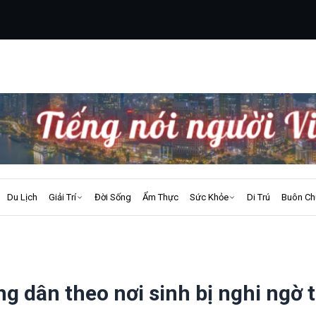
Du Lịch
Giải Trí
Đời Sống
Ẩm Thực
Sức Khỏe
Di Trú
Buôn Ch
 dân theo nơi sinh bị nghi ngờ 