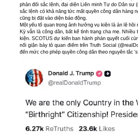
phản đối sắc lệnh, đại diện Liên minh Tự do Dân sự (m
sắc lệnh có khả năng tức mất quyền công dân hàng n
cũng bị đặt vào diện báo động.
Một yếu tố quan trọng ảnh hưởng vụ kiện là án lệ h
Kỳ vẫn là công dân, bất kể tình trạng cha mẹ. Nhiề
kiện. SCOTUS dự kiến ban hành phán quyết cuối cùn
nổi giận bày tỏ quan điểm trên Truth Social (@realD
đến mức cho phép quyền công dân theo nguyên tắc 'sin