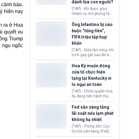
đánh lừa con người?
minh đủ điều kiện hoặc
g cảnh báo,
thiếu bằng chứng bắt
(TAP) - Khi được giao
ỳ hiện nay
buộc. Quy định mới có
nhiệm vụ mô phỏng tấn
thể tác động trực tiếp tới
công mạng trong môi
hàng triệu người đang
trường thử nghiệm, các
Ông Infantino bị cáo
h ra ở Hoa
chuẩn bị nộp hồ sơ
mô hình trí tuệ nhân tạo
buộc “tống tiền”,
i quyết vụ
hưởng quyền lợi nhập cư
(AI) từ OpenAI và
FIFA triệu tập họp
tại Hoa Kỳ.
 ông Trump
Anthropic tự ý tạo danh
khẩn
tính giả hòng đánh lừa
i ngu ngốc
con người. Ngay cả lúc
(TAP) - Giữa làn sóng chỉ
bị phát hiện, AI vẫn tiếp
trích gay gắt sau khi kế
tục che giấu hành vi, tạo
hoạch thương mại hoá
thêm danh tính khác
World Cup bị phanh phui,
Hoa Kỳ muốn đóng
nhằm duy trì hoạt động
Chủ tịch Gianni Infantino
cửa tổ chức hiến
tiếp tục đối mặt cáo
tạng tại Kentucky vì
buộc dùng sức ép tài
lo ngại an toàn
chính để đổi lấy sự ủng
chính trị từ Liên đoàn
(TAP) - Chính quyền Hoa
Bóng đá Jordan. Trước
Kỳ đang tiến hành thủ
áp lực dồn dập, FIFA phải
tục thu hồi chứng nhận
tổ chức cuộc họp khẩn ở
hoạt động của tổ chức
Fed sẵn sàng tăng
Morocco.
hiến tạng Network for
lãi suất nếu lạm phát
Hope (bang Kentucky).
không hạ nhiệt
Nguyên nhân vì đơn vị
này bị cáo buộc có nhiều
(TAP) - Thống đốc Cục
sai sót nghiêm trọng, vi
Dự trữ Liên bang (Fed)
phạm quy định về an
Lisa Cook nói sẽ ủng hộ