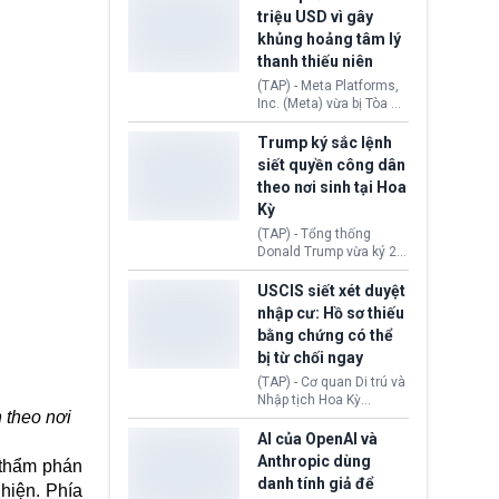
cùng lệnh cấm công
khẳng định chưa có bất
triệu USD vì gây
nghệ gần đây từ phía
kỳ thỏa thuận nào.
khủng hoảng tâm lý
Washington.
Tehran cho rằng, Hoa Kỳ
thanh thiếu niên
chỉ đang dàn dựng “màn
kịch ngoại giao” để xoa
(TAP) - Meta Platforms,
dịu căng thẳng.
Inc. (Meta) vừa bị Tòa án
bang New Mexico yêu
cầu đóng góp 567 triệu
Trump ký sắc lệnh
USD vào một quỹ khắc
siết quyền công dân
phục hậu quả. Quyết
theo nơi sinh tại Hoa
định này diễn ra sau khi
Kỳ
toà xác định, những nền
tảng mạng xã hội
(TAP) - Tổng thống
(Facebook, Instagram)
Donald Trump vừa ký 2
thuộc công ty gây ra
sắc lệnh hành pháp mới
cuộc khủng hoảng sức
nhằm siết chặt chính
USCIS siết xét duyệt
khỏe tâm thần ở thanh
sách quyền công dân
nhập cư: Hồ sơ thiếu
thiếu niên.
theo nơi sinh. Động thái
bằng chứng có thể
diễn ra sau khi Tòa án
bị từ chối ngay
Tối cao Hoa Kỳ
(SCOTUS) hôm 30/7
(TAP) - Cơ quan Di trú và
tuyên bố bác bỏ, ngăn
Nhập tịch Hoa Kỳ
chính quyền thực hiện
 theo nơi
(USCIS) vừa thay đổi quy
chính sách này.
trình xét duyệt hồ sơ
AI của OpenAI và
nhập cư, trao quyền cho
Anthropic dùng
n thẩm phán
viên chức từ chối ngay
danh tính giả để
hiện. Phía
những đơn không chứng