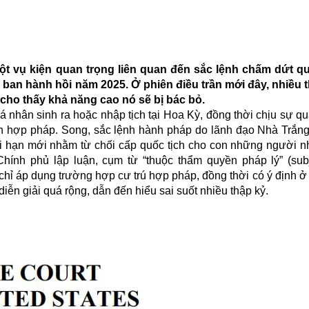
ột vụ kiện quan trọng liên quan đến sắc lệnh chấm dứt q
ban hành hồi năm 2025. Ở phiên điều trần mới đây, nhiều
cho thấy khả năng cao nó sẽ bị bác bỏ.
cá nhân sinh ra hoặc nhập tịch tại Hoa Kỳ, đồng thời chịu sự q
ân hợp pháp. Song, sắc lệnh hành pháp do lãnh đạo Nhà Trắn
iới hạn mới nhằm từ chối cấp quốc tịch cho con những người n
hính phủ lập luận, cụm từ “thuộc thẩm quyền pháp lý” (subj
 chỉ áp dụng trường hợp cư trú hợp pháp, đồng thời có ý định ở l
diễn giải quá rộng, dẫn đến hiểu sai suốt nhiều thập kỷ.