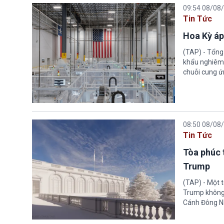
09:54 08/08
Tin Tức
Hoa Kỳ áp
(TAP) - Tổng
khẩu nghiêm 
chuỗi cung ứn
08:50 08/08
Tin Tức
Tòa phúc 
Trump
(TAP) - Một 
Trump không 
Cánh Đông N