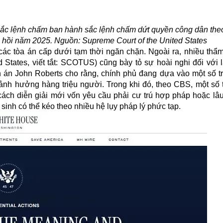
 sắc lệnh chấm ban hành sắc lệnh chấm dứt quyền công dân the
hồi năm 2025. Nguồn: Supreme Court of the United States
ị các tòa án cấp dưới tạm thời ngăn chặn. Ngoài ra, nhiều th
States, viết tắt: SCOTUS) cũng bày tỏ sự hoài nghi đối với l
nh án John Roberts cho rằng, chính phủ đang dựa vào một số 
ể ảnh hưởng hàng triệu người. Trong khi đó, theo CBS, một số
ch diễn giải mới vốn yêu cầu phải cư trú hợp pháp hoặc lâu
sinh có thể kéo theo nhiều hệ lụy pháp lý phức tạp.