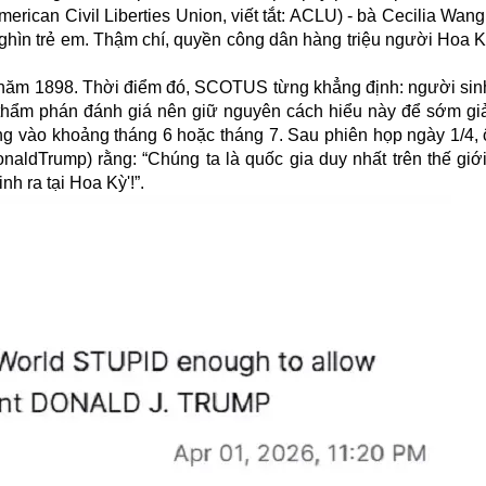
erican Civil Liberties Union, viết tắt: ACLU) - bà Cecilia Wan
ghìn trẻ em. Thậm chí, quyền công dân hàng triệu người Hoa K
ồi năm 1898. Thời điểm đó, SCOTUS từng khẳng định: người sin
u thẩm phán đánh giá nên giữ nguyên cách hiểu này để sớm giả
g vào khoảng tháng 6 hoặc tháng 7. Sau phiên họp ngày 1/4,
onaldTrump) rằng: “Chúng ta là quốc gia duy nhất trên thế giớ
h ra tại Hoa Kỳ'!”.