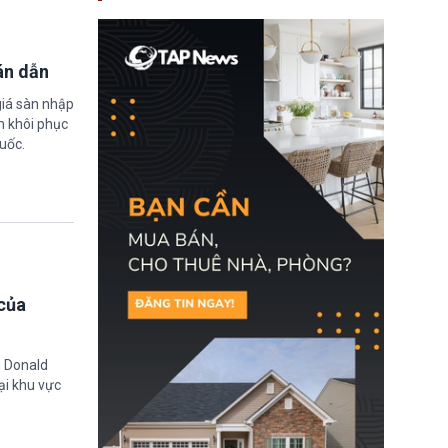
nay, người mắc viêm
gan B hoặc viêm gan C
sẽ không còn bị mặc
định không đáp ứng tiêu
án dẫn
chuẩn sức khỏe chỉ vì
chi phí điều trị khi nộp hồ
sơ xin visa cư trú.
giá sàn nhập
m khôi phục
uốc.
của
g Donald
ại khu vực