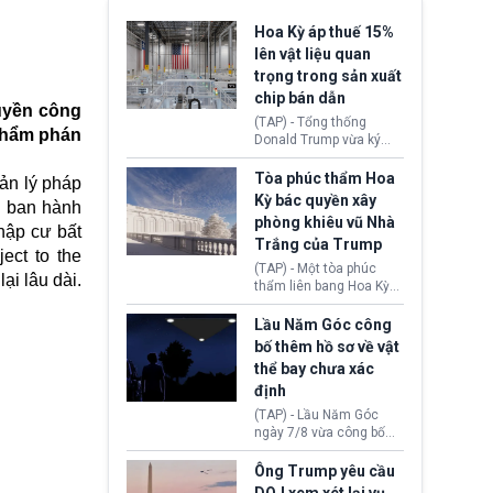
Hoa Kỳ áp thuế 15%
lên vật liệu quan
trọng trong sản xuất
chip bán dẫn
uyền công
(TAP) - Tổng thống
 thẩm phán
Donald Trump vừa ký
sắc lệnh áp thuế bổ
sung 15% cùng cơ chế
Tòa phúc thẩm Hoa
uản lý pháp
giá sàn nhập khẩu
Kỳ bác quyền xây
g ban hành
nghiêm ngặt đối với
phòng khiêu vũ Nhà
polysilicon và các sản
hập cư bất
Trắng của Trump
phẩm hạ nguồn. Quyết
ect to the
định này nhằm khôi
(TAP) - Một tòa phúc
ại lâu dài.
phục chuỗi cung ứng
thẩm liên bang Hoa Kỳ
công nghệ, năng lượng
vừa phán quyết, chính
mặt trời nội địa trước sự
quyền Tổng thống
Lầu Năm Góc công
thống trị của Trung
Donald Trump không có
bố thêm hồ sơ về vật
Quốc.
quyền tự ý xây phòng
thể bay chưa xác
khiêu vũ mới rộng
định
khoảng 90.000 feet
vuông tại khu vực Cánh
(TAP) - Lầu Năm Góc
Đông Nhà Trắng.
ngày 7/8 vừa công bố
thêm 41 hồ sơ liên quan
đến UFO hay còn được
Ông Trump yêu cầu
gọi là hiện tượng bất