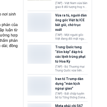
động tại Việt Nam và
(TAP) - Việt Nam vừa bàn
Lào, lôi kéo hàng nghìn
giao 8 đối tượng truy nã
người tham gia, luân
đỏ Interpol cho lực lượng
chuyển dòng tiền qua
o nơi sinh
chức năng Hàn Quốc.
Vừa ra tù, người đàn
nhiều lớp tài khoản. Sau
Nhóm này bị xác định
ông gốc Việt bị ICE
hơn 2 tuần phối hợp truy
lừa đảo 619 nạn nhân,
ẩm phán của
bắt giữ, chờ trục
xét, lực lượng chức năng
chiếm đoạt hơn 17,7 tỷ
hai nước đã bắt giữ 171
xuất
ập luận từ
KRW.
đối tượng.
trường hợp
(TAP) - Một người gốc
Việt đang đối mặt nguy
 thẩm phán
cơ bị trục xuất khỏi Hoa
 dài; đồng
Kỳ sau khi đã chấp hành
Trung Quốc tung
xong bản án liên quan
“đòn kép” đáp trả
đến tội ác từ hơn 30
các lệnh trừng phạt
năm trước tại California.
từ Hoa Kỳ
(TAP) - Bộ Thương mại
Trung Quốc vừa tiến
hành áp đặt lệnh trừng
phạt lên hàng loạt thực
Iran tố Trump dàn
thể và siết chặt kiểm
dựng “màn kịch
soát xuất khẩu máy bay
ngoại giao”
không người lái (UAV)
sang Hoa Kỳ. Động thái
(TAP) - Bất chấp tuyên
này nhằm đáp trả các
bố từ Tổng thống Donald
biện pháp hạn chế
Trump về tiến trình đàm
thương mại, áp thuế mới
phán hòa bình, Iran
Meta phải chi 567