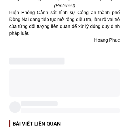
(Pinterest)
Hiện Phòng Cảnh sát hình sự Công an thành phố
Đồng Nai đang tiếp tục mở rộng điều tra, làm rõ vai trò
của từng đối tượng liên quan để xử lý đúng quy định
pháp luật.
Hoang Phuc
BÀI VIẾT LIÊN QUAN