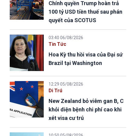
Chính quyền Trump hoàn trả
100 tỷ USD tiền thuế sau phán
quyết của SCOTUS
03:40 06/08/2026
Tin Tức
Hoa Kỳ thu hồi visa của Đại sứ
Brazil tại Washington
12:29 05/08/2026
Di Trú
New Zealand bỏ viêm gan B, C
khỏi diện bệnh chi phí cao khi
xét visa cư trú
10:50 05/08/2026