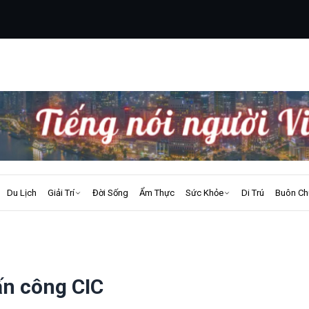
Du Lịch
Giải Trí
Đời Sống
Ẩm Thực
Sức Khỏe
Di Trú
Buôn Ch
ấn công CIC