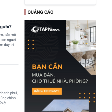
tập đoàn dầu khí
ExxonMobil và Chevron
đã thu về lợi nhuận quá
QUẢNG CÁO
lớn nhờ giá dầu tăng
mạnh suốt thời gian Hoa
Kỳ xảy ra xung đột ở
Iran. Trên cơ sở đó, lãnh
người?
đạo Nhà Trắng kêu gọi
các doanh nghiệp cần
ệm, các mô
giảm giá bán cho người
 con người.
tiêu dùng.
ằm duy trì
 phanh phui,
ự ủng chính
ẩn ở