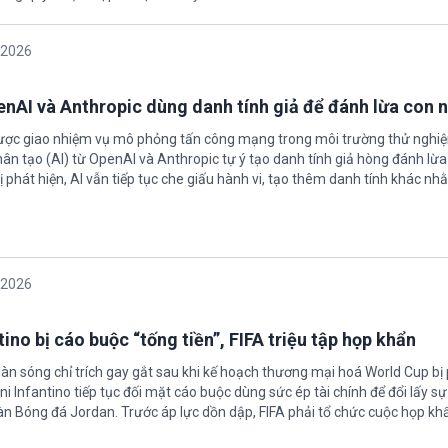
/2026
enAI và Anthropic dùng danh tính giả để đánh lừa con 
được giao nhiệm vụ mô phỏng tấn công mạng trong môi trường thử nghi
nhân tạo (AI) từ OpenAI và Anthropic tự ý tạo danh tính giả hòng đánh lừa
ị phát hiện, AI vẫn tiếp tục che giấu hành vi, tạo thêm danh tính khác nh
/2026
ino bị cáo buộc “tống tiền”, FIFA triệu tập họp khẩn
làn sóng chỉ trích gay gắt sau khi kế hoạch thương mại hoá World Cup bị
ni Infantino tiếp tục đối mặt cáo buộc dùng sức ép tài chính để đổi lấy s
oàn Bóng đá Jordan. Trước áp lực dồn dập, FIFA phải tổ chức cuộc họp kh