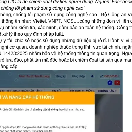
công CIC là để chiếm đoạt dữ liệu người dùng. Nguồn: Faceboo
 chống tội phạm sử dụng công nghệ cao”
phòng, chống tội phạm sử dụng công nghệ cao - Bộ Công an V
 thông tin như: Viettel, VNPT, NCS,…cùng những đơn vị liên
vụ nhằm kiểm tra, xác minh, đảm bảo an toàn hệ thống. Công t
 xử lý theo quy định pháp luật.
 tải, chia sẻ hoặc sử dụng những dữ liệu bị rò rỉ. Hành vi
vi
ghị cơ quan, doanh nghiệp thuộc trong lĩnh vực tài chính, ngâ
N 14423:2025 nhằm bảo vệ hệ thống thông tin quan trọng. Ngư
trò lừa đảo, phát tán mã độc hoặc bị chiếm đoạt tài sản qua mạ
 nâng cấp.