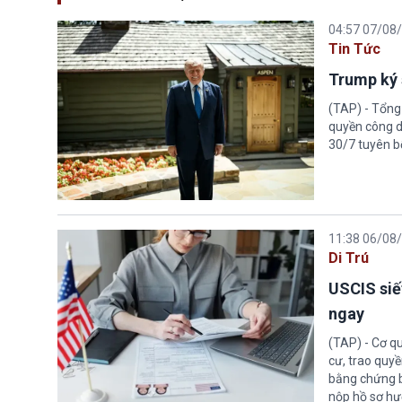
04:57 07/08
Tin Tức
Trump ký 
(TAP) - Tổng
quyền công d
30/7 tuyên b
11:38 06/08
Di Trú
USCIS siế
ngay
(TAP) - Cơ qu
cư, trao quy
bằng chứng bắ
nộp hồ sơ hư