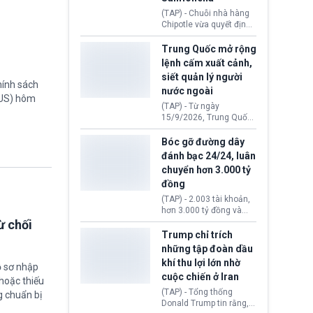
thống Donald Trump tới
(TAP) - Chuỗi nhà hàng
thăm địa điểm này.
Chipotle vừa quyết định
loại bỏ tất cả ớt jalapeño
khỏi những cửa hàng
Trung Quốc mở rộng
trên toàn lãnh thổ Hoa
lệnh cấm xuất cảnh,
Kỳ. Nguyên nhân do cơ
siết quản lý người
quan y tế nghi ngờ
hính sách
nước ngoài
nguyên liệu liên quan
TUS) hôm
đến ổ dịch Salmonella
(TAP) - Từ ngày
khiến ít nhất 110 người
15/9/2026, Trung Quốc
mắc bệnh tại bang
áp dụng quy định mới về
Minnesota.
quản lý xuất nhập cảnh.
Bóc gỡ đường dây
Một hành vi vi phạm giấy
đánh bạc 24/24, luân
tờ, xuất nhập cảnh trái
chuyển hơn 3.000 tỷ
phép hay liên quan kiểm
đồng
soát công nghệ có thể
khiến công dân Trung
(TAP) - 2.003 tài khoản,
Quốc đối mặt lệnh cấm
hơn 3.000 tỷ đồng và
xuất cảnh kéo dài tới 3
một đường dây đánh
ừ chối
năm. Trong khi đó, người
bạc xuyên quốc gia vận
Trump chỉ trích
nước ngoài sử dụng giấy
hành 24/24 giờ vừa bị
những tập đoàn dầu
tờ giả có nguy cơ bị từ
Công an TP. Hải Phòng
khí thu lợi lớn nhờ
chối nhập cảnh hoặc
ồ sơ nhập
(Việt Nam) bóc gỡ.
cấm vào Trung Quốc tới
cuộc chiến ở Iran
hoặc thiếu
5 năm.
(TAP) - Tổng thống
g chuẩn bị
Donald Trump tin rằng, 2