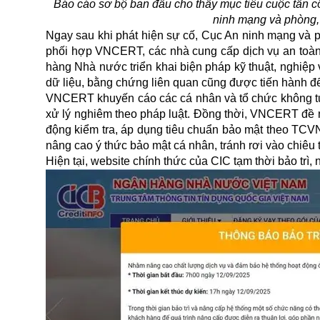
Báo cáo sơ bộ ban đầu cho thấy mục tiêu cuộc tấn 
ninh mạng và phòng,
Ngay sau khi phát hiện sự cố, Cục An ninh mạng và 
phối hợp VNCERT, các nhà cung cấp dịch vụ an toàn
hàng Nhà nước triển khai biện pháp kỹ thuật, nghiệp 
dữ liệu, bằng chứng liên quan cũng được tiến hành để
VNCERT khuyến cáo các cá nhân và tổ chức không tự ý
xử lý nghiêm theo pháp luật. Đồng thời, VNCERT đề n
động kiểm tra, áp dụng tiêu chuẩn bảo mật theo TCV
nâng cao ý thức bảo mật cá nhân, tránh rơi vào chiêu 
Hiện tại, website chính thức của CIC tạm thời bảo trì,