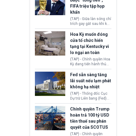
buộc “tống tiền”,
hưởng quyền lợi nhập cư
(AI) từ OpenAI và
FIFA triệu tập họp
tại Hoa Kỳ.
Anthropic tự ý tạo danh
khẩn
tính giả hòng đánh lừa
con người. Ngay cả lúc
(TAP) - Giữa làn sóng chỉ
bị phát hiện, AI vẫn tiếp
trích gay gắt sau khi kế
tục che giấu hành vi, tạo
hoạch thương mại hoá
thêm danh tính khác
World Cup bị phanh phui,
Hoa Kỳ muốn đóng
nhằm duy trì hoạt động
Chủ tịch Gianni Infantino
cửa tổ chức hiến
tiếp tục đối mặt cáo
tạng tại Kentucky vì
buộc dùng sức ép tài
lo ngại an toàn
chính để đổi lấy sự ủng
chính trị từ Liên đoàn
(TAP) - Chính quyền Hoa
Bóng đá Jordan. Trước
Kỳ đang tiến hành thủ
áp lực dồn dập, FIFA phải
tục thu hồi chứng nhận
tổ chức cuộc họp khẩn ở
hoạt động của tổ chức
Fed sẵn sàng tăng
Morocco.
hiến tạng Network for
lãi suất nếu lạm phát
Hope (bang Kentucky).
không hạ nhiệt
Nguyên nhân vì đơn vị
này bị cáo buộc có nhiều
(TAP) - Thống đốc Cục
sai sót nghiêm trọng, vi
Dự trữ Liên bang (Fed)
phạm quy định về an
Lisa Cook nói sẽ ủng hộ
toàn y tế.
tăng lãi suất nếu lạm
Chính quyền Trump
phát ở Hoa Kỳ không tiếp
hoàn trả 100 tỷ USD
tục giảm trong thời gian
tiền thuế sau phán
tới.
quyết của SCOTUS
(TAP) - Chính quyền