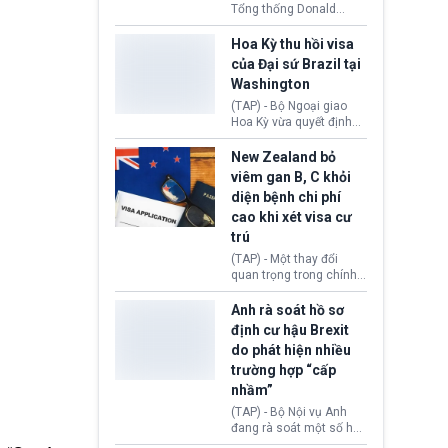
Tổng thống Donald
Trump đã hoàn trả
khoảng 100 tỷ USD thuế
Hoa Kỳ thu hồi visa
quan từng thu theo Đạo
của Đại sứ Brazil tại
luật Quyền hạn Kinh tế
Washington
Khẩn cấp Quốc tế
(IEEPA). Động thái này
(TAP) - Bộ Ngoại giao
diễn ra sau phán quyết
Hoa Kỳ vừa quyết định
hồi tháng 2 bởi Tòa án
thu hồi thị thực (visa)
Tối cao Hoa Kỳ
của bà Maria Luiza
New Zealand bỏ
(SCOTUS) khi tuyên bố,
Ribeiro Viotti - Đại sứ
viêm gan B, C khỏi
việc áp thuế diện rộng là
Brazil tại Washington.
diện bệnh chi phí
hoàn toàn bất hợp pháp.
Động thái trên diễn ra
cao khi xét visa cư
trong bối cảnh tranh
chấp ngoại giao giữa
trú
chính quyền Tổng thống
(TAP) - Một thay đổi
Donald Trump và chính
quan trọng trong chính
phủ cánh tả Tổng thống
sách nhập cư của New
Brazil Luiz Inácio Lula
Zealand đang mở ra
Anh rà soát hồ sơ
da Silva đang leo thang
thêm cơ hội cho nhiều
định cư hậu Brexit
gay gắt.
người muốn định cư. Từ
do phát hiện nhiều
nay, người mắc viêm
trường hợp “cấp
gan B hoặc viêm gan C
sẽ không còn bị mặc
nhầm”
định không đáp ứng tiêu
(TAP) - Bộ Nội vụ Anh
chuẩn sức khỏe chỉ vì
đang rà soát một số hồ
chi phí điều trị khi nộp hồ
sơ thuộc Chương trình