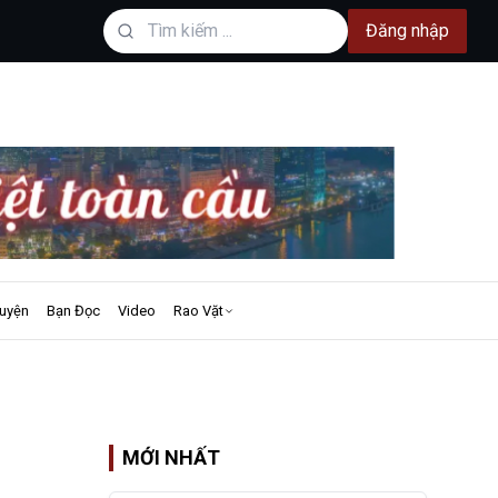
Đăng nhập
uyện
Bạn Đọc
Video
Rao Vặt
MỚI NHẤT