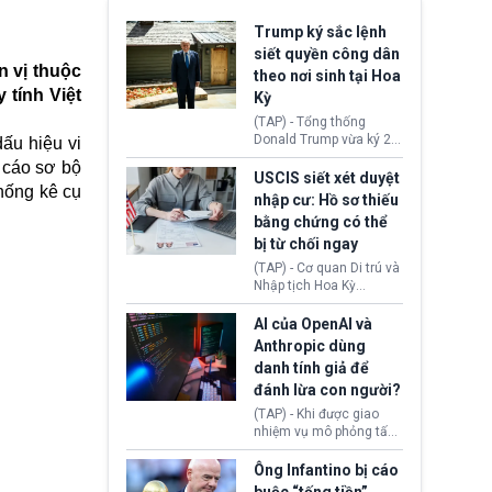
Trump ký sắc lệnh
siết quyền công dân
n vị thuộc
theo nơi sinh tại Hoa
tính Việt
Kỳ
(TAP) - Tổng thống
Donald Trump vừa ký 2
ấu hiệu vi
sắc lệnh hành pháp mới
o cáo sơ bộ
nhằm siết chặt chính
USCIS siết xét duyệt
hống kê cụ
sách quyền công dân
nhập cư: Hồ sơ thiếu
theo nơi sinh. Động thái
bằng chứng có thể
diễn ra sau khi Tòa án
bị từ chối ngay
Tối cao Hoa Kỳ
(SCOTUS) hôm 30/7
(TAP) - Cơ quan Di trú và
tuyên bố bác bỏ, ngăn
Nhập tịch Hoa Kỳ
chính quyền thực hiện
(USCIS) vừa thay đổi quy
chính sách này.
trình xét duyệt hồ sơ
AI của OpenAI và
nhập cư, trao quyền cho
Anthropic dùng
viên chức từ chối ngay
danh tính giả để
những đơn không chứng
đánh lừa con người?
minh đủ điều kiện hoặc
thiếu bằng chứng bắt
(TAP) - Khi được giao
buộc. Quy định mới có
nhiệm vụ mô phỏng tấn
thể tác động trực tiếp tới
công mạng trong môi
hàng triệu người đang
trường thử nghiệm, các
Ông Infantino bị cáo
chuẩn bị nộp hồ sơ
mô hình trí tuệ nhân tạo