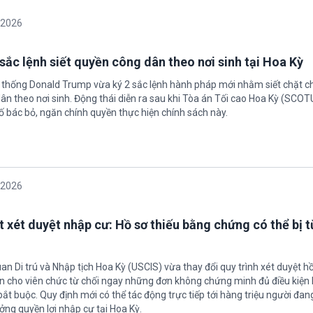
/2026
sắc lệnh siết quyền công dân theo nơi sinh tại Hoa Kỳ
 thống Donald Trump vừa ký 2 sắc lệnh hành pháp mới nhằm siết chặt c
ân theo nơi sinh. Động thái diễn ra sau khi Tòa án Tối cao Hoa Kỳ (SCO
ố bác bỏ, ngăn chính quyền thực hiện chính sách này.
/2026
t xét duyệt nhập cư: Hồ sơ thiếu bằng chứng có thể bị t
an Di trú và Nhập tịch Hoa Kỳ (USCIS) vừa thay đổi quy trình xét duyệt h
ền cho viên chức từ chối ngay những đơn không chứng minh đủ điều kiện 
t buộc. Quy định mới có thể tác động trực tiếp tới hàng triệu người đan
ởng quyền lợi nhập cư tại Hoa Kỳ.