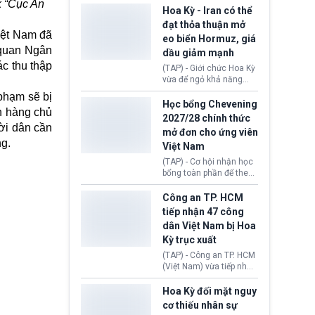
sơ xin visa cư trú.
k “Cục An
Định cư EU (EU
Hoa Kỳ - Iran có thể
Settlement Scheme -
đạt thỏa thuận mở
EUSS) sau khi xác định
iệt Nam đã
eo biển Hormuz, giá
có trường hợp được cấp
 quan Ngân
dầu giảm mạnh
quy chế cư trú hậu
ác thu thập
Brexit “do nhầm lẫn”.
(TAP) - Giới chức Hoa Kỳ
Động thái này làm dấy
vừa để ngỏ khả năng
lên lo ngại về việc thực
sớm đạt thỏa thuận với
 phạm
sẽ bị
thi Thỏa thuận Rút khỏi
Iran nhằm mở lại eo biển
Học bổng Chevening
Liên minh châu Âu
n hàng chủ
Hormuz, mở đường cho
2027/28 chính thức
(Withdrawal
việc khôi phục hoạt
ời dân cần
mở đơn cho ứng viên
Agreement).
động hàng hải. Những
ng.
Việt Nam
tín hiệu ngoại giao tích
cực này lập tức tác động
(TAP) - Cơ hội nhận học
đến thị trường năng
bổng toàn phần để theo
lượng, kéo giá dầu thế
học chương trình thạc sĩ
giới lùi sâu xuống dưới
tại Vương quốc Anh đã
Công an TP. HCM
mức 80 USD/thùng.
chính thức quay trở lại.
tiếp nhận 47 công
Học bổng Chevening
dân Việt Nam bị Hoa
2027/28 của Chính phủ
Kỳ trục xuất
Anh vừa mở cổng ứng
tuyển dành riêng ứng
(TAP) - Công an TP. HCM
viên Việt Nam, hỗ trợ
(Việt Nam) vừa tiếp nhận
toàn bộ chi phí học tập
47 công dân Việt Nam bị
cùng nhiều quyền lợi
Hoa Kỳ trục xuất về
Hoa Kỳ đối mặt nguy
trong suốt một năm
nước. Đây là đợt có số
cơ thiếu nhân sự
học.
lượng lớn nhất từ đầu