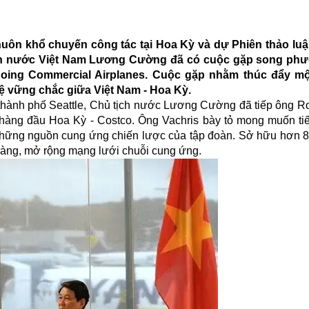
khuôn khổ chuyến công tác tại Hoa Kỳ và dự Phiên thảo lu
tịch nước Việt Nam Lương Cường đã có cuộc gặp song ph
Boing Commercial Airplanes. Cuộc gặp nhằm thúc đẩy mộ
 vững chắc giữa Việt Nam - Hoa Kỳ.
 thành phố Seattle, Chủ tịch nước Lương Cường đã tiếp ông Ro
hàng đầu Hoa Kỳ - Costco. Ông Vachris bày tỏ mong muốn tiế
hững nguồn cung ứng chiến lược của tập đoàn. Sở hữu hơn 87
hàng, mở rộng mạng lưới chuỗi cung ứng.