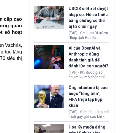
USCIS siết xét duyệt
nhập cư: Hồ sơ thiếu
ận cấp cao
bằng chứng có thể
ương quan
bị từ chối ngay
t số hoạt
(TAP) - Cơ quan Di trú và
Nhập tịch Hoa Kỳ
(USCIS) vừa thay đổi quy
n Vachris,
trình xét duyệt hồ sơ
AI của OpenAI và
p tục tăng
nhập cư, trao quyền cho
Anthropic dùng
viên chức từ chối ngay
0 siêu thị
danh tính giả để
những đơn không chứng
đánh lừa con người?
minh đủ điều kiện hoặc
thiếu bằng chứng bắt
(TAP) - Khi được giao
buộc. Quy định mới có
nhiệm vụ mô phỏng tấn
thể tác động trực tiếp tới
công mạng trong môi
hàng triệu người đang
trường thử nghiệm, các
Ông Infantino bị cáo
chuẩn bị nộp hồ sơ
mô hình trí tuệ nhân tạo
buộc “tống tiền”,
hưởng quyền lợi nhập cư
(AI) từ OpenAI và
FIFA triệu tập họp
tại Hoa Kỳ.
Anthropic tự ý tạo danh
khẩn
tính giả hòng đánh lừa
con người. Ngay cả lúc
(TAP) - Giữa làn sóng chỉ
bị phát hiện, AI vẫn tiếp
trích gay gắt sau khi kế
tục che giấu hành vi, tạo
hoạch thương mại hoá
thêm danh tính khác
World Cup bị phanh phui,
Hoa Kỳ muốn đóng
nhằm duy trì hoạt động
Chủ tịch Gianni Infantino