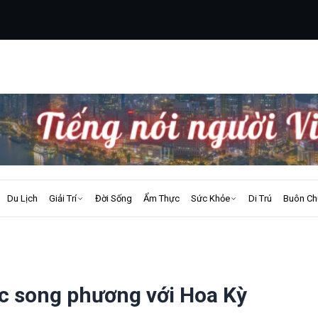
Du Lịch
Giải Trí
Đời Sống
Ẩm Thực
Sức Khỏe
Di Trú
Buôn Ch
c song phương với Hoa Kỳ