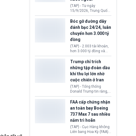
đến ổ dịch Salmonella
(TAP) - Từ ngày
khiến ít nhất 110 người
15/9/2026, Trung Quốc
mắc bệnh tại bang
áp dụng quy định mới về
Minnesota.
quản lý xuất nhập cảnh.
Bóc gỡ đường dây
Một hành vi vi phạm giấy
đánh bạc 24/24, luân
tờ, xuất nhập cảnh trái
chuyển hơn 3.000 tỷ
phép hay liên quan kiểm
đồng
soát công nghệ có thể
khiến công dân Trung
(TAP) - 2.003 tài khoản,
Quốc đối mặt lệnh cấm
hơn 3.000 tỷ đồng và
xuất cảnh kéo dài tới 3
một đường dây đánh
năm. Trong khi đó, người
bạc xuyên quốc gia vận
Trump chỉ trích
nước ngoài sử dụng giấy
hành 24/24 giờ vừa bị
những tập đoàn dầu
tờ giả có nguy cơ bị từ
Công an TP. Hải Phòng
khí thu lợi lớn nhờ
chối nhập cảnh hoặc
(Việt Nam) bóc gỡ.
cấm vào Trung Quốc tới
cuộc chiến ở Iran
5 năm.
(TAP) - Tổng thống
Donald Trump tin rằng, 2
tập đoàn dầu khí
ExxonMobil và Chevron
FAA cấp chứng nhận
đã thu về lợi nhuận quá
an toàn bay Boeing
lớn nhờ giá dầu tăng
737 Max 7 sau nhiều
mạnh suốt thời gian Hoa
năm trì hoãn
Kỳ xảy ra xung đột ở
Iran. Trên cơ sở đó, lãnh
(TAP) - Cục Hàng không
đạo Nhà Trắng kêu gọi
Liên bang Hoa Kỳ (FAA)
các doanh nghiệp cần