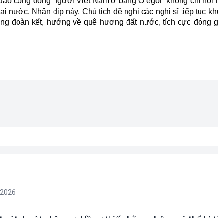
ảo cộng đồng người Việt Nam ở bang Oregon không chỉ hội n
ai nước. Nhân dịp này, Chủ tịch đề nghị các nghị sĩ tiếp tục k
hống đoàn kết, hướng về quê hương đất nước, tích cực đóng 
/2026