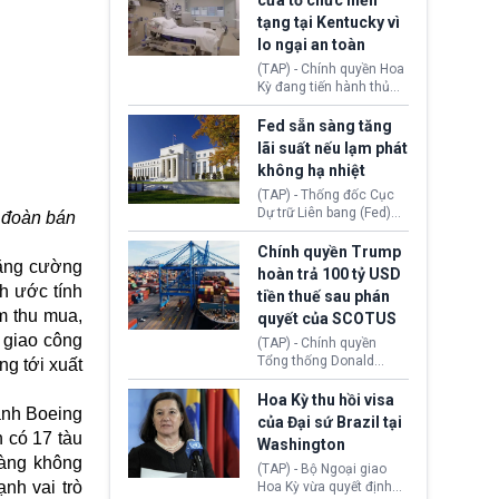
cửa tổ chức hiến
tiếp tục đối mặt cáo
tạng tại Kentucky vì
buộc dùng sức ép tài
lo ngại an toàn
chính để đổi lấy sự ủng
chính trị từ Liên đoàn
(TAP) - Chính quyền Hoa
Bóng đá Jordan. Trước
Kỳ đang tiến hành thủ
áp lực dồn dập, FIFA phải
tục thu hồi chứng nhận
tổ chức cuộc họp khẩn ở
hoạt động của tổ chức
Fed sẵn sàng tăng
Morocco.
hiến tạng Network for
lãi suất nếu lạm phát
Hope (bang Kentucky).
không hạ nhiệt
Nguyên nhân vì đơn vị
này bị cáo buộc có nhiều
(TAP) - Thống đốc Cục
sai sót nghiêm trọng, vi
Dự trữ Liên bang (Fed)
p đoàn bán
phạm quy định về an
Lisa Cook nói sẽ ủng hộ
toàn y tế.
tăng lãi suất nếu lạm
Chính quyền Trump
tăng cường
phát ở Hoa Kỳ không tiếp
hoàn trả 100 tỷ USD
tục giảm trong thời gian
h ước tính
tiền thuế sau phán
tới.
m thu mua,
quyết của SCOTUS
 giao công
(TAP) - Chính quyền
Tổng thống Donald
ng tới xuất
Trump đã hoàn trả
khoảng 100 tỷ USD thuế
Hoa Kỳ thu hồi visa
ành Boeing
quan từng thu theo Đạo
của Đại sứ Brazil tại
luật Quyền hạn Kinh tế
 có 17 tàu
Washington
Khẩn cấp Quốc tế
hàng không
(IEEPA). Động thái này
(TAP) - Bộ Ngoại giao
nh vai trò
diễn ra sau phán quyết
Hoa Kỳ vừa quyết định