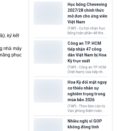
thi Thỏa thuận Rút khỏi
Iran nhằm mở lại eo biển
Học bổng Chevening
Liên minh châu Âu
Hormuz, mở đường cho
2027/28 chính thức
(Withdrawal
việc khôi phục hoạt
mở đơn cho ứng viên
Agreement).
động hàng hải. Những
Việt Nam
tín hiệu ngoại giao tích
cực này lập tức tác động
(TAP) - Cơ hội nhận học
đến thị trường năng
bổng toàn phần để theo
), ký kết
lượng, kéo giá dầu thế
học chương trình thạc sĩ
giới lùi sâu xuống dưới
tại Vương quốc Anh đã
Công an TP. HCM
mức 80 USD/thùng.
chính thức quay trở lại.
ng nhà máy
tiếp nhận 47 công
Học bổng Chevening
 năng phục
dân Việt Nam bị Hoa
2027/28 của Chính phủ
Kỳ trục xuất
Anh vừa mở cổng ứng
tuyển dành riêng ứng
(TAP) - Công an TP. HCM
viên Việt Nam, hỗ trợ
(Việt Nam) vừa tiếp nhận
toàn bộ chi phí học tập
47 công dân Việt Nam bị
cùng nhiều quyền lợi
Hoa Kỳ trục xuất về
Hoa Kỳ đối mặt nguy
trong suốt một năm
nước. Đây là đợt có số
cơ thiếu nhân sự
học.
lượng lớn nhất từ đầu
nghiêm trọng trong
năm 2026 đến nay, phản
mùa bão 2026
ánh xu hướng gia tăng
các trường hợp trục
(TAP) - Theo báo cáo từ
xuất.
Văn phòng Kiểm toán
Chính phủ (GAO), Cơ
quan Quản lý Khẩn cấp
Nhiều nghị sĩ GOP
Liên bang (FEMA) thuộc
không đồng tình
Bộ An ninh Nội địa Hoa