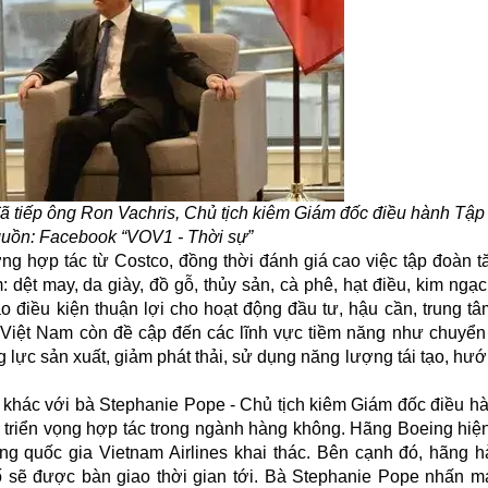
ã tiếp ông Ron Vachris, Chủ tịch kiêm Giám đốc điều hành Tậ
guồn: Facebook “VOV1 - Thời sự”
 hợp tác từ Costco, đồng thời đánh giá cao việc tập đoàn 
ệt may, da giày, đồ gỗ, thủy sản, cà phê, hạt điều, kim ngạc
 điều kiện thuận lợi cho hoạt động đầu tư, hậu cần, trung tâ
ạo Việt Nam còn đề cập đến các lĩnh vực tiềm năng như chuyển
 lực sản xuất, giảm phát thải, sử dụng năng lượng tái tạo, hướ
p khác với bà Stephanie Pope - Chủ tịch kiêm Giám đốc điều h
 triển vọng hợp tác trong ngành hàng không. Hãng Boeing hiện
g quốc gia Vietnam Airlines khai thác. Bên cạnh đó, hãng 
 sẽ được bàn giao thời gian tới. Bà Stephanie Pope nhấn mạ