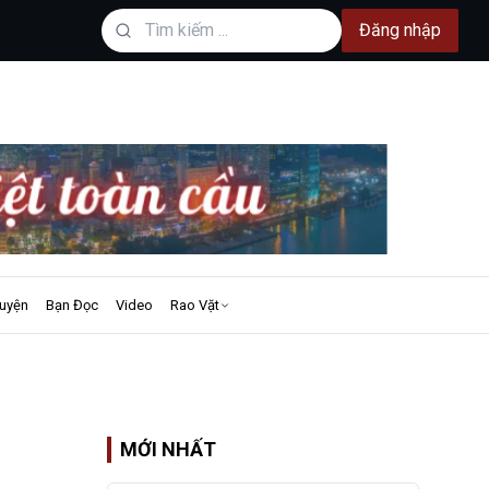
Đăng nhập
uyện
Bạn Đọc
Video
Rao Vặt
MỚI NHẤT