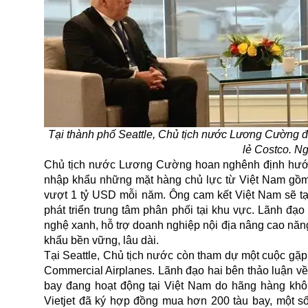
Tại thành phố Seattle, Chủ tịch nước Lương Cường đ
lẻ Costco. N
Chủ tịch nước Lương Cường hoan nghênh định hướng
nhập khẩu những mặt hàng chủ lực từ Việt Nam gồm: d
vượt 1 tỷ USD mỗi năm. Ông cam kết Việt Nam sẽ tạo
phát triển trung tâm phân phối tại khu vực. Lãnh đ
nghệ xanh, hỗ trợ doanh nghiệp nội địa nâng cao năng
khẩu bền vững, lâu dài.
Tại Seattle, Chủ tịch nước còn tham dự một cuộc gặ
Commercial Airplanes. Lãnh đạo hai bên thảo luận về
bay đang hoạt động tại Việt Nam do hãng hàng khôn
Vietjet đã ký hợp đồng mua hơn 200 tàu bay, một số