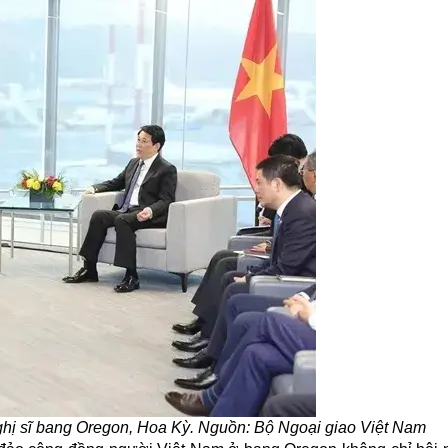
ghị sĩ bang Oregon, Hoa Kỳ. Nguồn: Bộ Ngoại giao Việt Nam