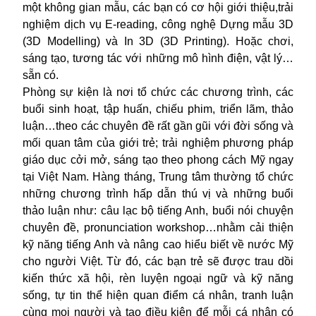
một không gian mẫu, các bạn có cơ hội giới thiệu,trải
nghiệm dịch vụ E-reading, công nghệ Dựng mẫu 3D
(3D Modelling) và In 3D (3D Printing). Hoặc chơi,
sáng tạo, tương tác với những mô hình điện, vật lý…
sẵn có.
Phòng sự kiện là nơi tổ chức các chương trình, các
buổi sinh hoạt, tập huấn, chiếu phim, triển lãm, thảo
luận…theo các chuyên đề rất gần gũi với đời sống và
mối quan tâm của giới trẻ; trải nghiệm phương pháp
giáo dục cởi mở, sáng tạo theo phong cách Mỹ ngay
tại Việt Nam. Hàng tháng, Trung tâm thường tổ chức
những chương trình hấp dẫn thú vị và những buổi
thảo luận như: câu lạc bộ tiếng Anh, buổi nói chuyện
chuyên đề, pronunciation workshop…nhằm cải thiện
kỹ năng tiếng Anh và nâng cao hiểu biết về nước Mỹ
cho người Việt. Từ đó, các bạn trẻ sẽ được trau dồi
kiến thức xã hội, rèn luyện ngoại ngữ và kỹ năng
sống, tự tin thể hiện quan điểm cá nhân, tranh luận
cùng mọi người và tạo điều kiện để mỗi cá nhân có