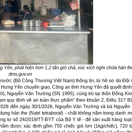
g Yên, phát hiện hơn 1,2 tấn giò chả, xúc xích nghi chứa hàn t
dms.gov.vn
g nước (Bộ Công Thương Việt Nam) thông tin, từ hồ sơ do Đội 
nh Hưng Yên chuyển giao, Công an tỉnh Hưng Yên đã quyết định
70), Nguyễn Văn Trường (SN 1995), cùng trú tại thôn Đông Ki
phạm quy định về an toàn thực phẩm” theo khoản 2, Điều 317 B
/1/2026 đến ngày 30/1/2026, Nguyễn Văn Trường và bà Nguyễn
ng hàn the (Natri tetraborat) - chất không nằm trong danh m
ng tư số 24/2019/TT-BYT của Bộ Y tế - để sản xuất hàng loạ
phẩm được xác định gồm 750 chiếc giò lợn (1kg/chiếc), 720 tú