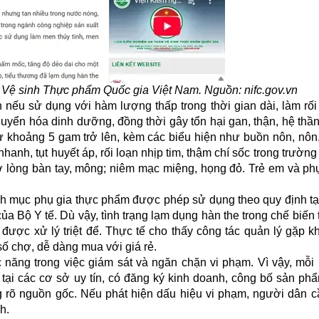
 Vệ sinh Thực phẩm Quốc gia Việt Nam. Nguồn: nifc.gov.vn
h nếu sử dụng với hàm lượng thấp trong thời gian dài, làm rối
uyển hóa dinh dưỡng, đồng thời gây tổn hại gan, thận, hệ thần
 từ khoảng 5 gam trở lên, kèm các biểu hiện như buồn nôn, nôn,
nhanh, tụt huyết áp, rối loạn nhịp tim, thậm chí sốc trong trườn
t ở lòng bàn tay, mông; niêm mạc miệng, họng đỏ. Trẻ em và p
h mục phụ gia thực phẩm được phép sử dụng theo quy định tạ
 Bộ Y tế. Dù vậy, tình trạng lạm dụng hàn the trong chế biến
được xử lý triệt để. Thực tế cho thấy công tác quản lý gặp kh
số chợ, dễ dàng mua với giá rẻ.
 năng trong việc giám sát và ngăn chặn vi phạm. Vì vậy, mỗi 
 tại các cơ sở uy tín, có đăng ký kinh doanh, công bố sản ph
g rõ nguồn gốc. Nếu phát hiện dấu hiệu vi phạm, người dân cầ
h.