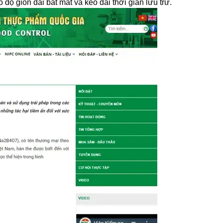
ộ giòn dai bắt mắt và kéo dài thời gian lưu trữ.