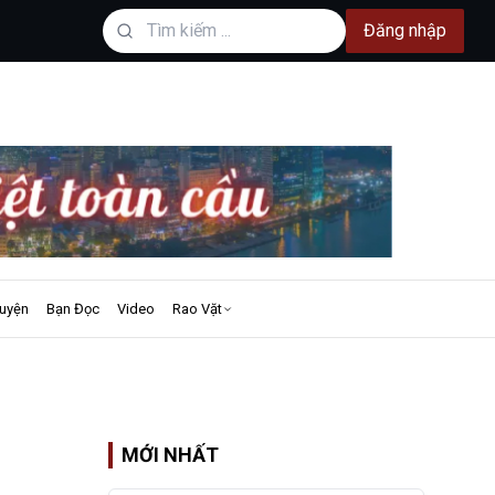
Đăng nhập
uyện
Bạn Đọc
Video
Rao Vặt
MỚI NHẤT