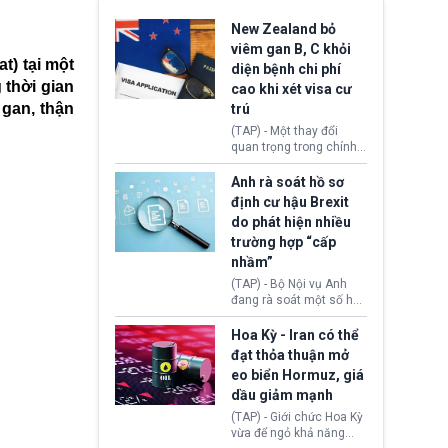
New Zealand bỏ
viêm gan B, C khỏi
t) tại một
diện bệnh chi phí
 thời gian
cao khi xét visa cư
 gan, thận
trú
(TAP) - Một thay đổi
quan trọng trong chính
sách nhập cư của New
Zealand đang mở ra
Anh rà soát hồ sơ
thêm cơ hội cho nhiều
định cư hậu Brexit
người muốn định cư. Từ
do phát hiện nhiều
nay, người mắc viêm
trường hợp “cấp
gan B hoặc viêm gan C
sẽ không còn bị mặc
nhầm”
định không đáp ứng tiêu
(TAP) - Bộ Nội vụ Anh
chuẩn sức khỏe chỉ vì
đang rà soát một số hồ
chi phí điều trị khi nộp hồ
sơ thuộc Chương trình
sơ xin visa cư trú.
Định cư EU (EU
Hoa Kỳ - Iran có thể
Settlement Scheme -
đạt thỏa thuận mở
EUSS) sau khi xác định
eo biển Hormuz, giá
có trường hợp được cấp
dầu giảm mạnh
quy chế cư trú hậu
Brexit “do nhầm lẫn”.
(TAP) - Giới chức Hoa Kỳ
Động thái này làm dấy
vừa để ngỏ khả năng
lên lo ngại về việc thực