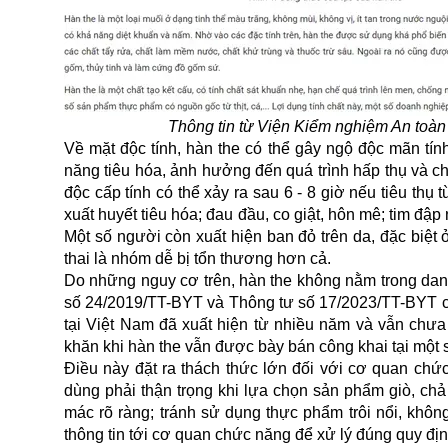
Thông tin từ Viện Kiểm nghiệm An toàn
Về mặt độc tính, hàn the có thể gây ngộ độc mãn tín
năng tiêu hóa, ảnh hưởng đến quá trình hấp thụ và ch
độc
cấp tính có thể xảy ra sau 6 - 8 giờ nếu tiêu thụ
xuất huyết tiêu hóa; đau đầu, co giật, hôn mê; tim đập 
Một số người còn xuất hiện ban đỏ trên da, đặc biệ
thai là nhóm dễ bị tổn thương hơn cả.
Do những nguy cơ trên, hàn the không nằm trong dan
số 24/2019/TT-BYT và Thông tư số 17/2023/TT-BYT của
tại Việt Nam đã xuất hiện từ nhiều năm và vẫn chưa 
khăn khi hàn the vẫn được bày bán công khai tại một 
Điều này đặt ra thách thức lớn đối với cơ quan chức
dùng phải thận trọng khi lựa chọn sản phẩm giò, chả
mác rõ ràng; tránh sử dụng thực phẩm trôi nổi, khôn
thông tin tới cơ quan chức năng để xử lý đúng quy địn