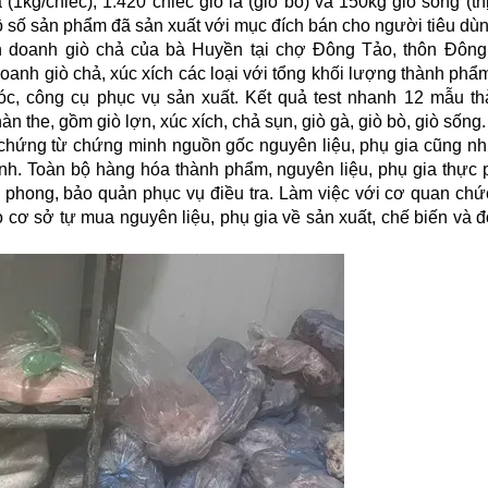
à (1kg/chiếc), 1.420 chiếc giò lá (giò bò) và 150kg giò sống (thị
bộ số sản phẩm đã sản xuất với mục đích bán cho người tiêu dù
inh doanh giò chả của bà Huyền tại chợ Đông Tảo, thôn Đôn
oanh giò chả, xúc xích các loại với tổng khối lượng thành phẩ
óc, công cụ phục vụ sản xuất. Kết quả test nhanh 12 mẫu t
n the, gồm giò lợn, xúc xích, chả sụn, giò gà, giò bò, giò sống
 chứng từ chứng minh nguồn gốc nguyên liệu, phụ gia cũng nh
oanh. Toàn bộ hàng hóa thành phẩm, nguyên liệu, phụ gia thực
m phong, bảo quản phục vụ điều tra. Làm việc với cơ quan chứ
cơ sở tự mua nguyên liệu, phụ gia về sản xuất, chế biến và đ