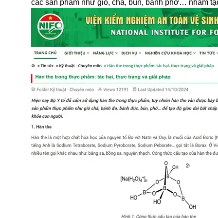
các sản phẩm như giò, chả, bún, bánh phở… nhằm tạo đ