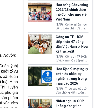
sớm đạt thỏa thuận với
thi Thỏa thuận Rút khỏi
Iran nhằm mở lại eo biển
Học bổng Chevening
Liên minh châu Âu
Hormuz, mở đường cho
2027/28 chính thức
(Withdrawal
việc khôi phục hoạt
mở đơn cho ứng viên
Agreement).
động hàng hải. Những
Việt Nam
tín hiệu ngoại giao tích
cực này lập tức tác động
(TAP) - Cơ hội nhận học
đến thị trường năng
bổng toàn phần để theo
lượng, kéo giá dầu thế
học chương trình thạc sĩ
giới lùi sâu xuống dưới
tại Vương quốc Anh đã
Công an TP. HCM
mức 80 USD/thùng.
chính thức quay trở lại.
tiếp nhận 47 công
Học bổng Chevening
dân Việt Nam bị Hoa
2027/28 của Chính phủ
Kỳ trục xuất
Anh vừa mở cổng ứng
he. Nguồn:
tuyển dành riêng ứng
(TAP) - Công an TP. HCM
viên Việt Nam, hỗ trợ
(Việt Nam) vừa tiếp nhận
toàn bộ chi phí học tập
47 công dân Việt Nam bị
Quản lý thị
cùng nhiều quyền lợi
Hoa Kỳ trục xuất về
Hoa Kỳ đối mặt nguy
 khởi tố vụ
trong suốt một năm
nước. Đây là đợt có số
cơ thiếu nhân sự
học.
lượng lớn nhất từ đầu
m, xã Hoàn
nghiêm trọng trong
năm 2026 đến nay, phản
ộ luật Hình
mùa bão 2026
ánh xu hướng gia tăng
 Thị Huyền
các trường hợp trục
(TAP) - Theo báo cáo từ
xuất.
ục phụ gia
Văn phòng Kiểm toán
Chính phủ (GAO), Cơ
t sản phẩm
quan Quản lý Khẩn cấp
Nhiều nghị sĩ GOP
i xúc xích
Liên bang (FEMA) thuộc
không đồng tình