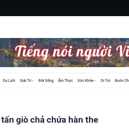
Du Lịch
Giải Trí
Đời Sống
Ẩm Thực
Sức Khỏe
Di Trú
Buôn Ch
 tấn giò chả chứa hàn the