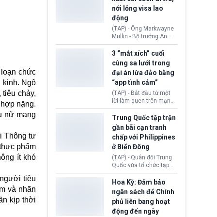
quyền lực nghiêm trọng,
nới lỏng visa lao
khi Hội đồng FIFA được
động
cho là đang chuẩn bị tổ
chức cuộc họp khẩn cấp
(TAP) - Ông Markwayne
nhằm xem xét phế truất
Mullin - Bộ trưởng An
ông sau bê bối liên quan
ninh Nội địa Hoa Kỳ
đến kế hoạch thương
(DHS) vừa đề xuất chính
3 “mắt xích” cuối
mại hoá World Cup.
phủ cần xem xét mở
cùng sa lưới trong
rộng tiếp nhận lao động
 loạn chức
đại án lừa đảo bằng
nước ngoài có thị thực
 kinh.
Ngộ
“app tình cảm”
(visa) tại các lĩnh vực
đang thiếu hụt nhân
 tiêu chảy,
(TAP) - Bắt đầu từ một
công trầm trọng. Việc
lời làm quen trên mạng
g hợp nặng.
này nhằm giải quyết nhu
xã hội, nhiều nạn nhân
hụ nữ mang
cầu nhân lực cốt lõi cho
từng bước rơi vào chiếc
Trung Quốc tập trận
nền kinh tế nội địa.
bẫy “tình cảm - đầu tư”
gần bãi cạn tranh
rồi mất sạch tài sản.
i Thông tư
chấp với Philippines
Sau hơn nửa năm điều
 thực phẩm
ở Biển Đông
tra, Công an tỉnh Cao
Bằng (Việt Nam) đã khép
ông ít khó
(TAP) - Quân đội Trung
lại chuyên án lừa đảo
Quốc vừa tổ chức tập
xuyên quốc gia bằng
trận phối hợp hải quân,
người tiêu
việc bắt giữ 3 “mắt xích”
không quân gần bãi cạn
Hoa Kỳ: Đảm bảo
cuối cùng thuộc đường
ẩm và nhãn
Scarborough thuộc khu
ngân sách để Chính
dây chiếm đoạt hàng
vực Biển Đông giữa lúc
n kịp thời
phủ liên bang hoạt
nghìn tỷ đồng.
tranh chấp chủ quyền
động đến ngày
Bắc Kinh và Manila