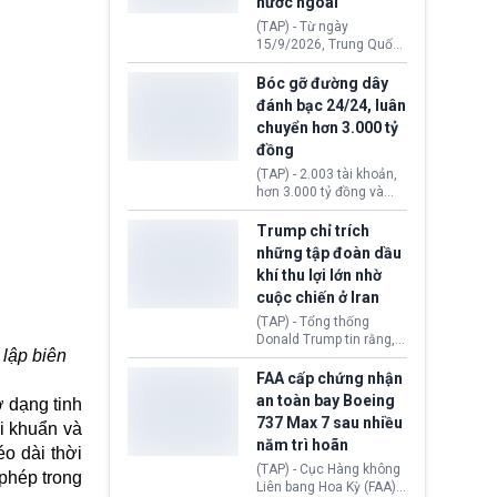
nước ngoài
nguyên liệu liên quan
đến ổ dịch Salmonella
(TAP) - Từ ngày
khiến ít nhất 110 người
15/9/2026, Trung Quốc
mắc bệnh tại bang
áp dụng quy định mới về
Minnesota.
quản lý xuất nhập cảnh.
Bóc gỡ đường dây
Một hành vi vi phạm giấy
đánh bạc 24/24, luân
tờ, xuất nhập cảnh trái
chuyển hơn 3.000 tỷ
phép hay liên quan kiểm
đồng
soát công nghệ có thể
khiến công dân Trung
(TAP) - 2.003 tài khoản,
Quốc đối mặt lệnh cấm
hơn 3.000 tỷ đồng và
xuất cảnh kéo dài tới 3
một đường dây đánh
năm. Trong khi đó, người
bạc xuyên quốc gia vận
Trump chỉ trích
nước ngoài sử dụng giấy
hành 24/24 giờ vừa bị
những tập đoàn dầu
tờ giả có nguy cơ bị từ
Công an TP. Hải Phòng
khí thu lợi lớn nhờ
chối nhập cảnh hoặc
(Việt Nam) bóc gỡ.
cấm vào Trung Quốc tới
cuộc chiến ở Iran
5 năm.
(TAP) - Tổng thống
Donald Trump tin rằng, 2
 lập biên
tập đoàn dầu khí
ExxonMobil và Chevron
FAA cấp chứng nhận
đã thu về lợi nhuận quá
an toàn bay Boeing
ở dạng tinh
lớn nhờ giá dầu tăng
737 Max 7 sau nhiều
vi khuẩn và
mạnh suốt thời gian Hoa
năm trì hoãn
Kỳ xảy ra xung đột ở
éo dài thời
Iran. Trên cơ sở đó, lãnh
(TAP) - Cục Hàng không
 phép trong
đạo Nhà Trắng kêu gọi
Liên bang Hoa Kỳ (FAA)