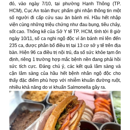
đó, vào ngày 7/10, tại phường Hạnh Thông (TP.
HCM), Cục An toàn thực phẩm ghi nhận thông tin một
số người đi cấp cứu sau ăn bánh mì. Hầu hết nhập
viện cùng những triệu chứng như đau bụng, tiêu chảy,
sốt cao. Thống kê của Sở Y tế TP. HCM, tính tới 8 giờ
ngày 10/11, số ca nghi ngộ độc vì ăn bánh mì lên đến
235 ca, được phân bổ điều trị tại 13 cơ sở y tế trên địa
bàn. Hiện 96 ca điều trị nội trú, đa số
sức khỏe
tạm ổn
định, riêng 1 trường hợp mắc bệnh nền đang phải hồi
sức tích cực. Đáng chú ý, các kết quả lâm sàng và
cận lâm sàng của hầu hết bệnh nhân ngộ độc cho
thấy đặc điểm phù hợp với nhiễm khuẩn đường ruột,
nhiều khả năng do vi khuẩn Salmonella gây ra.