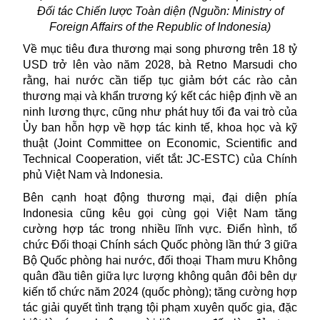
Đối tác Chiến lược Toàn diện (Nguồn:
Ministry of
Foreign Affairs of the Republic of Indonesia)
Về mục tiêu đưa thương mại song phương trên 18 tỷ
USD trở lên vào năm 2028, bà Retno Marsudi cho
rằng, hai nước cần tiếp tục giảm bớt các rào cản
thương mại và khẩn trương ký kết các hiệp định về an
ninh lương thực, cũng như phát huy tối đa vai trò của
Ủy ban hỗn hợp về hợp tác kinh tế, khoa học và kỹ
thuật (Joint Committee on Economic, Scientific and
Technical Cooperation, viết tắt: JC-ESTC) của Chính
phủ Việt Nam và Indonesia.
Bên cạnh hoạt động thương mại, đại diện phía
Indonesia
cũng kêu gọi cùng gọi Việt Nam tăng
cường hợp tác trong nhiều lĩnh vực. Điển hình, tổ
chức Đối thoại Chính sách Quốc phòng lần thứ 3 giữa
Bộ Quốc phòng hai nước, đối thoại Tham mưu Không
quân đầu tiên giữa lực lượng không quân đôi bên dự
kiến tổ chức năm 2024 (quốc phòng); tăng cường hợp
tác giải quyết tình trạng tội phạm xuyên quốc gia, đặc