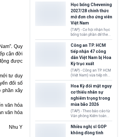
thi Thỏa thuận Rút khỏi
Iran nhằm mở lại eo biển
Học bổng Chevening
Liên minh châu Âu
Hormuz, mở đường cho
2027/28 chính thức
(Withdrawal
việc khôi phục hoạt
mở đơn cho ứng viên
Agreement).
động hàng hải. Những
Việt Nam
tín hiệu ngoại giao tích
cực này lập tức tác động
(TAP) - Cơ hội nhận học
đến thị trường năng
bổng toàn phần để theo
lượng, kéo giá dầu thế
học chương trình thạc sĩ
giới lùi sâu xuống dưới
tại Vương quốc Anh đã
Công an TP. HCM
 Nam”. Quy
mức 80 USD/thùng.
chính thức quay trở lại.
tiếp nhận 47 công
iếp cận đời
Học bổng Chevening
dân Việt Nam bị Hoa
2027/28 của Chính phủ
 động được
Kỳ trục xuất
Anh vừa mở cổng ứng
tuyển dành riêng ứng
(TAP) - Công an TP. HCM
viên Việt Nam, hỗ trợ
 mới tư duy
(Việt Nam) vừa tiếp nhận
toàn bộ chi phí học tập
47 công dân Việt Nam bị
yển đổi số
cùng nhiều quyền lợi
Hoa Kỳ trục xuất về
Hoa Kỳ đối mặt nguy
trong suốt một năm
p phần xây
nước. Đây là đợt có số
cơ thiếu nhân sự
học.
lượng lớn nhất từ đầu
nghiêm trọng trong
năm 2026 đến nay, phản
mùa bão 2026
iển văn hóa
ánh xu hướng gia tăng
các trường hợp trục
(TAP) - Theo báo cáo từ
an văn hóa
xuất.
Văn phòng Kiểm toán
Chính phủ (GAO), Cơ
quan Quản lý Khẩn cấp
Nhiều nghị sĩ GOP
Nhu Y
Liên bang (FEMA) thuộc
không đồng tình
Bộ An ninh Nội địa Hoa