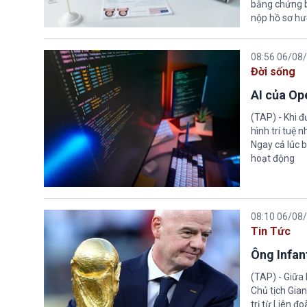
bằng chứng bắ
nộp hồ sơ hư
08:56 06/08
Đời sống
AI của Op
(TAP) - Khi 
hình trí tuệ 
Ngay cả lúc b
hoạt động
08:10 06/08
Tin Tức
Ông Infant
(TAP) - Giữa 
Chủ tịch Gian
trị từ Liên đ