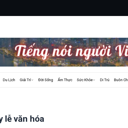
Du Lịch
Giải Trí
Đời Sống
Ẩm Thực
Sức Khỏe
Di Trú
Buôn Ch
 lễ văn hóa