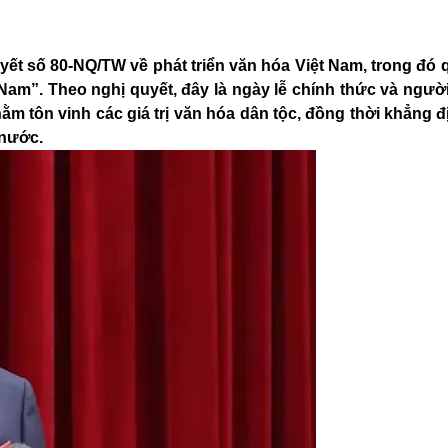
yết số 80-NQ/TW về phát triển văn hóa Việt Nam, trong đó 
Nam”. Theo nghị quyết, đây là ngày lễ chính thức và ngườ
tôn vinh các giá trị văn hóa dân tộc, đồng thời khẳng đị
 nước.