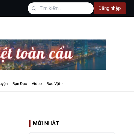
Đăng nhập
uyện
Bạn Đọc
Video
Rao Vặt
MỚI NHẤT