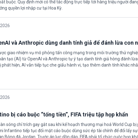
t buộc. Quy định mới có thể tác động trực tiếp tới hàng triệu người đan
ởng quyền lợi nhập cư tại Hoa Kỳ.
/2026
enAI và Anthropic dùng danh tính giả để đánh lừa con 
được giao nhiệm vụ mô phỏng tấn công mạng trong môi trường thử nghi
nhân tạo (AI) từ OpenAI và Anthropic tự ý tạo danh tính giả hòng đánh lừa
ị phát hiện, AI vẫn tiếp tục che giấu hành vi, tạo thêm danh tính khác nh
/2026
ino bị cáo buộc “tống tiền”, FIFA triệu tập họp khẩn
làn sóng chỉ trích gay gắt sau khi kế hoạch thương mại hoá World Cup bị
ni Infantino tiếp tục đối mặt cáo buộc dùng sức ép tài chính để đổi lấy s
oàn Bóng đá Jordan. Trước áp lực dồn dập, FIFA phải tổ chức cuộc họp kh