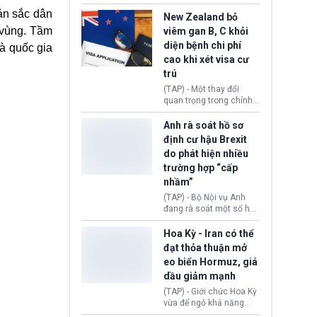
hồi tháng 2 bởi Tòa án
thu hồi thị thực (visa)
ản sắc dân
Tối cao Hoa Kỳ
của bà Maria Luiza
New Zealand bỏ
(SCOTUS) khi tuyên bố,
Ribeiro Viotti - Đại sứ
 vùng. Tầm
viêm gan B, C khỏi
việc áp thuế diện rộng là
Brazil tại Washington.
diện bệnh chi phí
à quốc gia
hoàn toàn bất hợp pháp.
Động thái trên diễn ra
cao khi xét visa cư
trong bối cảnh tranh
chấp ngoại giao giữa
trú
chính quyền Tổng thống
(TAP) - Một thay đổi
Donald Trump và chính
quan trọng trong chính
phủ cánh tả Tổng thống
sách nhập cư của New
Brazil Luiz Inácio Lula
Zealand đang mở ra
Anh rà soát hồ sơ
da Silva đang leo thang
thêm cơ hội cho nhiều
định cư hậu Brexit
gay gắt.
người muốn định cư. Từ
do phát hiện nhiều
nay, người mắc viêm
trường hợp “cấp
gan B hoặc viêm gan C
sẽ không còn bị mặc
nhầm”
định không đáp ứng tiêu
(TAP) - Bộ Nội vụ Anh
chuẩn sức khỏe chỉ vì
đang rà soát một số hồ
chi phí điều trị khi nộp hồ
sơ thuộc Chương trình
sơ xin visa cư trú.
Định cư EU (EU
Hoa Kỳ - Iran có thể
Settlement Scheme -
đạt thỏa thuận mở
EUSS) sau khi xác định
eo biển Hormuz, giá
có trường hợp được cấp
dầu giảm mạnh
quy chế cư trú hậu
Brexit “do nhầm lẫn”.
(TAP) - Giới chức Hoa Kỳ
Động thái này làm dấy
vừa để ngỏ khả năng
lên lo ngại về việc thực
sớm đạt thỏa thuận với