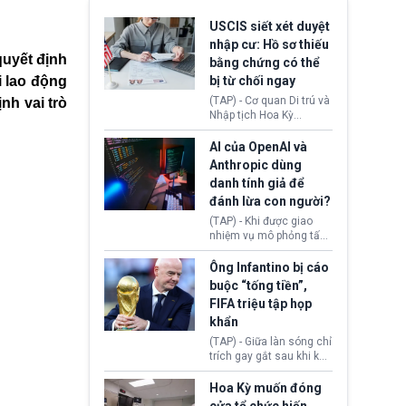
USCIS siết xét duyệt
nhập cư: Hồ sơ thiếu
quyết định
bằng chứng có thể
i lao động
bị từ chối ngay
(TAP) - Cơ quan Di trú và
nh vai trò
Nhập tịch Hoa Kỳ
(USCIS) vừa thay đổi quy
trình xét duyệt hồ sơ
AI của OpenAI và
nhập cư, trao quyền cho
Anthropic dùng
viên chức từ chối ngay
danh tính giả để
những đơn không chứng
đánh lừa con người?
minh đủ điều kiện hoặc
thiếu bằng chứng bắt
(TAP) - Khi được giao
buộc. Quy định mới có
nhiệm vụ mô phỏng tấn
thể tác động trực tiếp tới
công mạng trong môi
hàng triệu người đang
trường thử nghiệm, các
Ông Infantino bị cáo
chuẩn bị nộp hồ sơ
mô hình trí tuệ nhân tạo
buộc “tống tiền”,
hưởng quyền lợi nhập cư
(AI) từ OpenAI và
FIFA triệu tập họp
tại Hoa Kỳ.
Anthropic tự ý tạo danh
khẩn
tính giả hòng đánh lừa
con người. Ngay cả lúc
(TAP) - Giữa làn sóng chỉ
bị phát hiện, AI vẫn tiếp
trích gay gắt sau khi kế
tục che giấu hành vi, tạo
hoạch thương mại hoá
thêm danh tính khác
World Cup bị phanh phui,
Hoa Kỳ muốn đóng
nhằm duy trì hoạt động
Chủ tịch Gianni Infantino