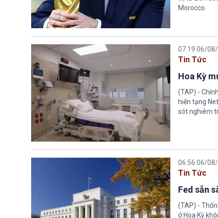
Morocco.
07:19 06/08
Tin Tức
Hoa Kỳ mu
(TAP) - Chín
hiến tạng Ne
sót nghiêm tr
06:56 06/08
Tin Tức
Fed sẵn s
(TAP) - Thống
ở Hoa Kỳ khôn