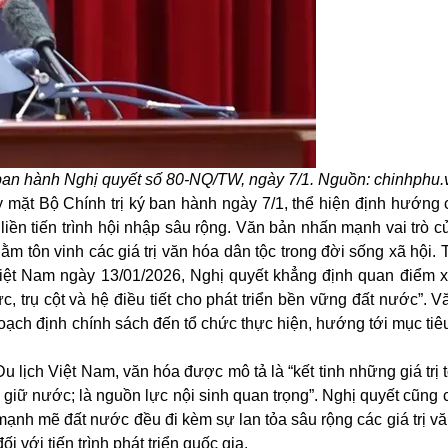
 ban hành Nghị quyết số 80-NQ/TW, ngày 7/1. Nguồn: chinhphu.
mặt Bộ Chính trị ký ban hành ngày 7/1, thể hiện định hướng 
liền tiến trình hội nhập sâu rộng. Văn bản nhấn mạnh vai trò 
hằm tôn vinh các
giá trị văn hóa
dân tộc trong đời sống xã hội.
 Việt Nam ngày 13/01/2026, Nghị quyết khẳng định quan điểm x
c, trụ cột và hệ điều tiết cho phát triển bền vững đất nước”. 
hoạch định chính sách đến tổ chức thực hiện, hướng tới mục tiêu
u lịch Việt Nam, văn hóa được mô tả là “kết tinh những giá trị 
giữ nước; là nguồn lực nội sinh quan trọng”. Nghị quyết cũng c
 mạnh mẽ đất nước đều đi kèm sự lan tỏa sâu rộng các giá trị v
 với tiến trình phát triển quốc gia.