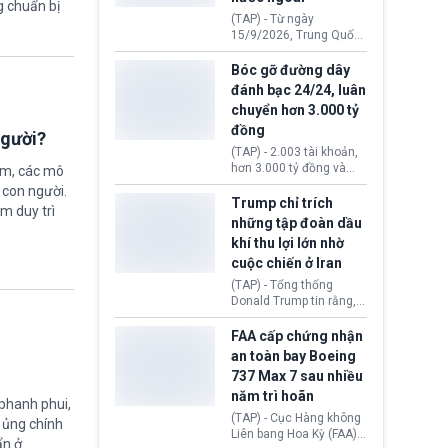
g chuẩn bị
đến ổ dịch Salmonella
(TAP) - Từ ngày
khiến ít nhất 110 người
15/9/2026, Trung Quốc
mắc bệnh tại bang
áp dụng quy định mới về
Minnesota.
quản lý xuất nhập cảnh.
Bóc gỡ đường dây
Một hành vi vi phạm giấy
đánh bạc 24/24, luân
tờ, xuất nhập cảnh trái
chuyển hơn 3.000 tỷ
phép hay liên quan kiểm
đồng
soát công nghệ có thể
người?
khiến công dân Trung
(TAP) - 2.003 tài khoản,
Quốc đối mặt lệnh cấm
hơn 3.000 tỷ đồng và
ệm, các mô
xuất cảnh kéo dài tới 3
một đường dây đánh
 con người.
năm. Trong khi đó, người
bạc xuyên quốc gia vận
Trump chỉ trích
ằm duy trì
nước ngoài sử dụng giấy
hành 24/24 giờ vừa bị
những tập đoàn dầu
tờ giả có nguy cơ bị từ
Công an TP. Hải Phòng
khí thu lợi lớn nhờ
chối nhập cảnh hoặc
(Việt Nam) bóc gỡ.
cấm vào Trung Quốc tới
cuộc chiến ở Iran
5 năm.
(TAP) - Tổng thống
Donald Trump tin rằng, 2
tập đoàn dầu khí
ExxonMobil và Chevron
FAA cấp chứng nhận
đã thu về lợi nhuận quá
an toàn bay Boeing
lớn nhờ giá dầu tăng
737 Max 7 sau nhiều
mạnh suốt thời gian Hoa
năm trì hoãn
Kỳ xảy ra xung đột ở
 phanh phui,
Iran. Trên cơ sở đó, lãnh
(TAP) - Cục Hàng không
ự ủng chính
đạo Nhà Trắng kêu gọi
Liên bang Hoa Kỳ (FAA)
ẩn ở
các doanh nghiệp cần