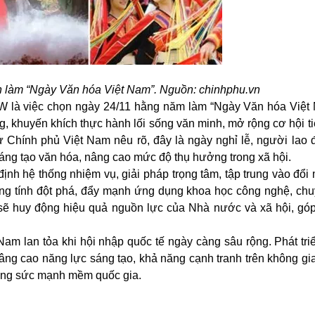
 làm “Ngày Văn hóa Việt Nam”. Nguồn: chinhphu.vn
W là việc chọn ngày 24/11 hằng năm làm “Ngày Văn hóa Việt
ng, khuyến khích thực hành lối sống văn minh, mở rộng cơ hội t
 Chính phủ Việt Nam nêu rõ, đây là ngày nghỉ lễ, người lao
áng tạo văn hóa, nâng cao mức độ thụ hưởng trong xã hội.
định hệ thống nhiệm vụ, giải pháp trọng tâm, tập trung vào đổi
mang tính đột phá, đẩy mạnh ứng dụng khoa học công nghệ, chu
 sẽ huy động hiệu quả nguồn lực của Nhà nước và xã hội, gó
 Nam lan tỏa khi hội nhập quốc tế ngày càng sâu rộng. Phát tr
âng cao năng lực sáng tạo, khả năng cạnh tranh trên không gi
ường sức mạnh mềm quốc gia.