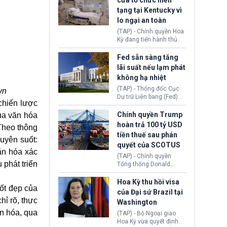
cửa tổ chức hiến
tiếp tục đối mặt cáo
tạng tại Kentucky vì
buộc dùng sức ép tài
lo ngại an toàn
chính để đổi lấy sự ủng
chính trị từ Liên đoàn
(TAP) - Chính quyền Hoa
Bóng đá Jordan. Trước
Kỳ đang tiến hành thủ
áp lực dồn dập, FIFA phải
tục thu hồi chứng nhận
tổ chức cuộc họp khẩn ở
hoạt động của tổ chức
Fed sẵn sàng tăng
Morocco.
hiến tạng Network for
lãi suất nếu lạm phát
Hope (bang Kentucky).
không hạ nhiệt
Nguyên nhân vì đơn vị
này bị cáo buộc có nhiều
(TAP) - Thống đốc Cục
vn
sai sót nghiêm trọng, vi
Dự trữ Liên bang (Fed)
chiến lược
phạm quy định về an
Lisa Cook nói sẽ ủng hộ
toàn y tế.
tăng lãi suất nếu lạm
Chính quyền Trump
của văn hóa
phát ở Hoa Kỳ không tiếp
hoàn trả 100 tỷ USD
 Theo thông
tục giảm trong thời gian
tiền thuế sau phán
tới.
uyên suốt:
quyết của SCOTUS
Văn hóa xác
(TAP) - Chính quyền
 phát triển
Tổng thống Donald
Trump đã hoàn trả
khoảng 100 tỷ USD thuế
Hoa Kỳ thu hồi visa
tốt đẹp của
quan từng thu theo Đạo
của Đại sứ Brazil tại
luật Quyền hạn Kinh tế
hỉ rõ, thực
Washington
Khẩn cấp Quốc tế
ăn hóa, qua
(IEEPA). Động thái này
(TAP) - Bộ Ngoại giao
diễn ra sau phán quyết
Hoa Kỳ vừa quyết định