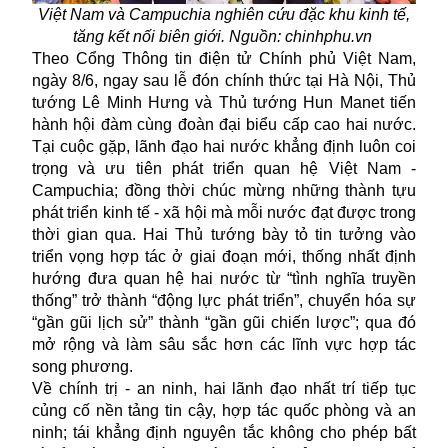
Việt Nam và Campuchia nghiên cứu đặc khu kinh tế,
tăng kết nối biên giới. Nguồn: chinhphu.vn
Theo Cổng Thông tin điện tử Chính phủ Việt Nam,
ngày 8/6, ngay sau lễ đón chính thức tại Hà Nội, Thủ
tướng Lê Minh Hưng và Thủ tướng Hun Manet tiến
hành hội đàm cùng đoàn đại biểu cấp cao hai nước.
Tại cuộc gặp, lãnh đạo hai nước khẳng định luôn coi
trọng và ưu tiên phát triển quan hệ Việt Nam -
Campuchia; đồng thời chúc mừng những thành tựu
phát triển kinh tế - xã hội mà mỗi nước đạt được trong
thời gian qua. Hai Thủ tướng bày tỏ tin tưởng vào
triển vọng hợp tác ở giai đoạn mới, thống nhất định
hướng đưa quan hệ hai nước từ “tình nghĩa truyền
thống” trở thành “động lực phát triển”, chuyển hóa sự
“gần gũi lịch sử” thành “gần gũi chiến lược”; qua đó
mở rộng và làm sâu sắc hơn các lĩnh vực hợp tác
song phương.
Về chính trị - an ninh, hai lãnh đạo nhất trí tiếp tục
củng cố nền tảng tin cậy, hợp tác quốc phòng và an
ninh; tái khẳng định nguyên tắc không cho phép bất