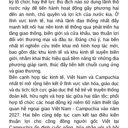
kỳ tổ chức hay thế lực thù địch nào sử dụng lãnh thổ
nước này để tiến hành hoạt động gây phương hại
đến an ninh, chủ quyền và lợi ích của nước kia. Ở
lĩnh vực kinh tế, hai nhà lãnh đạo thống nhất đẩy
mạnh kết nối hai nền kinh tế thông qua phát triển hạ
tầng giao thông, biên giới và cửa khẩu, tạo thuận lợi
đối với thương mại và đầu tư. Đáng chú ý, hai bên
nhất trí nghiên cứu triển khai mô hình hợp tác mới,
bao gồm đặc khu kinh tế và khu kinh tế xuyên biên
giới, nhằm khai thác hiệu quả tiềm năng từ những địa
phương giáp ranh, thúc đẩy liên kết chuỗi cung ứng
và giao thương.
Bên cạnh hợp tác kinh tế, Việt Nam và Campuchia
nhất trí mở rộng liên kết ở lĩnh vực văn hóa, giáo dục
và du lịch; tích cực giáo dục thế hệ trẻ về truyền thống
đoàn kết, hữu nghị và hợp tác giữa hai dân tộc; phối
hợp tổ chức các hoạt động kỷ niệm 60 năm thiết lập
quan hệ ngoại giao
Việt Nam - Campuchia
vào năm
2027. Hai bên cũng tiếp tục cam kết tạo điều kiện
thuận lợi cho cộng đồng người gốc Việt tại
Campuchia ổn định cuộc sống, hòa nhập với xã hội