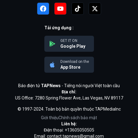
Tải ứng dụng :
GET IT ON
Google Play
Download on the
App Store
Báo điện tử
TAPNews
- Tiếng nói người Việt toàn cầu
Địa chỉ:
US Office: 7280 Spring Flower Ave, Las Vegas, NV 89117
© 1997-2024. Toàn bộ bản quyền thuộc TAPMediaInc
Giới thiệu
Chính sách bảo mật
Liên hệ:
Điện thoại: +13605050505
Email:
contact.tapnews@gmail.com