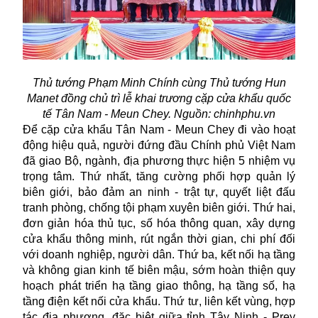
Thủ tướng Phạm Minh Chính cùng Thủ tướng Hun
Manet đồng chủ trì lễ khai trương cặp cửa khẩu quốc
tế Tân Nam - Meun Chey. Nguồn: chinhphu.vn
Để cặp cửa khẩu Tân Nam - Meun Chey đi vào hoạt
động hiệu quả, người đứng đầu Chính phủ Việt Nam
đã giao Bộ, ngành, địa phương thực hiện 5 nhiệm vụ
trọng tâm. Thứ nhất, tăng cường phối hợp quản lý
biên giới, bảo đảm an ninh - trật tự, quyết liệt đấu
tranh phòng, chống tội phạm xuyên biên giới. Thứ hai,
đơn giản hóa thủ tục, số hóa thông quan, xây dựng
cửa khẩu thông minh, rút ngắn thời gian, chi phí đối
với doanh nghiệp, người dân. Thứ ba, kết nối hạ tầng
và không gian kinh tế biên mậu, sớm hoàn thiện quy
hoạch phát triển hạ tầng giao thông, hạ tầng số, hạ
tầng điện kết nối cửa khẩu. Thứ tư, liên kết vùng, hợp
tác địa phương, đặc biệt giữa tỉnh Tây Ninh - Prey