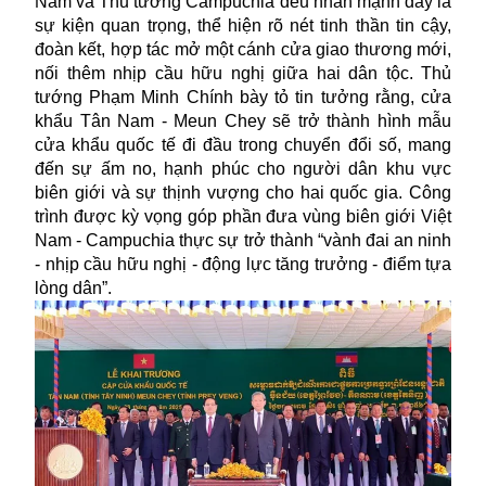
Nam và Thủ tướng Campuchia đều nhấn mạnh đây là
sự kiện quan trọng, thể hiện rõ nét tinh thần tin cậy,
đoàn kết, hợp tác mở một cánh cửa giao thương mới,
nối thêm nhịp cầu hữu nghị giữa hai dân tộc. Thủ
tướng Phạm Minh Chính bày tỏ tin tưởng rằng, cửa
khẩu Tân Nam - Meun Chey sẽ trở thành hình mẫu
cửa khẩu quốc tế đi đầu trong chuyển đổi số, mang
đến sự ấm no, hạnh phúc cho người dân khu vực
biên giới và sự thịnh vượng cho hai quốc gia. Công
trình được kỳ vọng góp phần đưa vùng biên giới Việt
Nam - Campuchia thực sự trở thành “vành đai an ninh
- nhịp cầu hữu nghị - động lực tăng trưởng - điểm tựa
lòng dân”.