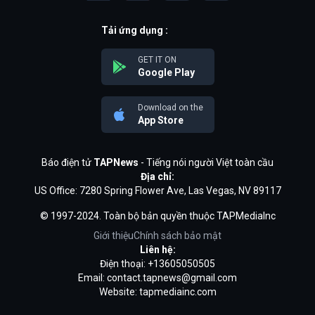
Tải ứng dụng :
GET IT ON
Google Play
Download on the
App Store
Báo điện tử
TAPNews
- Tiếng nói người Việt toàn cầu
Địa chỉ:
US Office: 7280 Spring Flower Ave, Las Vegas, NV 89117
© 1997-2024. Toàn bộ bản quyền thuộc TAPMediaInc
Giới thiệu
Chính sách bảo mật
Liên hệ:
Điện thoại: +13605050505
Email:
contact.tapnews@gmail.com
Website: tapmediainc.com