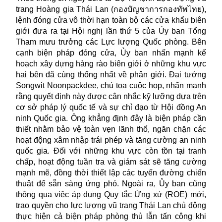
trang Hoàng gia Thái Lan (กองบัญชาการกองทัพไทย),
lệnh đóng cửa vô thời hạn toàn bộ các cửa khẩu biên
giới đưa ra tại Hội nghị lần thứ 5 của Ủy ban Tổng
Tham mưu trưởng các Lực lượng Quốc phòng. Bên
cạnh biện pháp đóng cửa, Ủy ban nhấn mạnh kế
hoạch xây dựng hàng rào biên giới ở những khu vực
hai bên đã cùng thống nhất về phân giới. Đại tướng
Songwit Noonpackdee, chủ tọa cuộc họp, nhấn mạnh
rằng quyết định này được cân nhắc kỹ lưỡng dựa trên
cơ sở pháp lý quốc tế và sự chỉ đạo từ Hội đồng An
ninh Quốc gia. Ông khẳng định đây là biện pháp cần
thiết nhằm bảo vệ toàn vẹn lãnh thổ, ngăn chặn các
hoạt động xâm nhập trái phép và tăng cường an ninh
quốc gia. Đối với những khu vực còn tồn tại tranh
chấp, hoạt động tuần tra và giám sát sẽ tăng cường
mạnh mẽ, đồng thời thiết lập các tuyến đường chiến
thuật để sẵn sàng ứng phó. Ngoài ra, Ủy ban cũng
thông qua việc áp dụng Quy tắc Ứng xử (ROE) mới,
trao quyền cho lực lượng vũ trang Thái Lan chủ động
thực hiện cả biện pháp phòng thủ lẫn tấn công khi