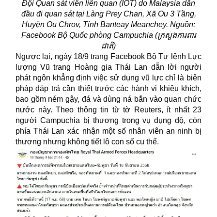
Đội Quan sát viên liên quan (IOT) do Malaysia dẫn
đầu đi quan sát tại Làng Prey Chan, Xã Ou 3 Tầng,
Huyện Ou Chrov, Tỉnh Banteay Meanchey. Nguồn:
Facebook Bộ Quốc phòng Campuchia (ក្រសួងការពារ
ជាតិ)
Ngược lại, ngày 18/9 trang Facebook Bộ Tư lệnh Lực
lượng Vũ trang Hoàng gia Thái Lan dẫn lời người
phát ngôn khẳng định việc sử dụng vũ lực chỉ là biện
pháp đáp trả cần thiết trước các hành vi khiêu khích,
bao gồm ném gậy, đá và dùng ná bắn vào quan chức
nước này. Theo thông tin từ tờ Reuters, ít nhất 23
người
Campuchia
bị thương trong vụ đụng độ, còn
phía Thái Lan xác nhận một số nhân viên an ninh bị
thương nhưng không tiết lộ con số cụ thể.