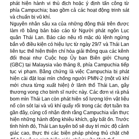
phát hiện hành vi thù địch hoặc ý định tấn công từ
phía Campuchia; bao gồm cả các hoạt động trinh sát
và chuẩn bị vũ khí.
Nguyên nhân sâu xa của những động thái trên được
làm rõ bằng bản báo cáo từ Người phát ngôn Lục
quân Thái Lan. Báo cáo nêu rõ mặc dù lệnh ngừng
bắn vô điều kiện có hiệu lực từ ngày 29/7 và Thái Lan
liên tục thể hiện thiện chí hòa giải thông qua các kênh
đối thoại như Cuộc họp Ủy ban Biên giới Chung
(GBC) tại Malaysia vào tháng 8, phía Campuchia tiếp
tục vi phạm. Bằng chứng là việc Campuchia bị phát
hiện cài đặt loại mìn chống người PMN-2 (một vũ khí
mới chưa từng xuất hiện) ở lãnh thổ Thái Lan, gây
thương vong cho binh sĩ nước này. Các đơn vị rà phá
bom mìn Thái Lan còn phát hiện số lượng lớn vật liệu
nổ còn sót lại và vũ khí quấy rối trong các đợt tuần tra
gần đây, củng cố nhận định rằng Campuchia vẫn thực
hiện những hành động khiêu khích, gây bất ổn. Trước
tình hình đó, Thái Lan tuyên bố sẽ duy trì mức độ cảnh
giác cao, thực thi các biện pháp phòng thủ chặt chẽ