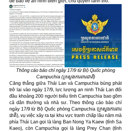
để bảo vệ an ninh biên giới, chủ quyền lãnh thổ.
Thông cáo báo chí ngày 17/9 từ Bộ Quốc phòng
Campuchia (ក្រសួងការពារជាតិ)
Căng thẳng giữa Thái Lan và Campuchia bùng phát
trở lại vào ngày 17/9, lực lượng an ninh Thái Lan đối
đầu khoảng 200 người biểu tình Campuchia bao gồm
cả dân thường và nhà sư. Theo thông cáo báo chí
ngày 17/9 từ Bộ Quốc phòng Campuchia (ក្រសួងការពារ
ជាតិ), vụ việc xảy ra tại khu vực tranh chấp lâu năm mà
phía Thái Lan gọi là làng Ban Nong Ya Kaew (tỉnh Sa
Kaeo), còn Campuchia gọi là làng Prey Chan (tỉnh