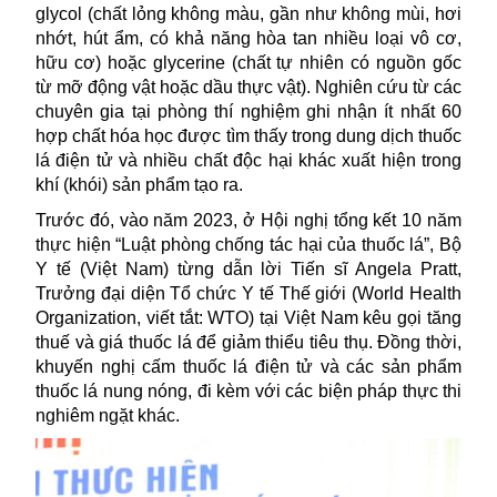
glycol (chất lỏng không màu, gần như không mùi, hơi
nhớt, hút ẩm, có khả năng hòa tan nhiều loại vô cơ,
hữu cơ) hoặc glycerine (chất tự nhiên có nguồn gốc
từ mỡ động vật hoặc dầu thực vật). Nghiên cứu từ các
chuyên gia tại phòng thí nghiệm ghi nhận ít nhất 60
hợp chất hóa học được tìm thấy trong dung dịch thuốc
lá điện tử và nhiều chất độc hại khác xuất hiện trong
khí (khói) sản phẩm tạo ra.
Trước đó, vào năm 2023, ở Hội nghị tổng kết 10 năm
thực hiện “Luật phòng chống tác hại của thuốc lá”, Bộ
Y tế (Việt Nam) từng dẫn lời Tiến sĩ Angela Pratt,
Trưởng đại diện Tổ chức Y tế Thế giới (World Health
Organization, viết tắt: WTO) tại Việt Nam kêu gọi
tăng
thuế và giá thuốc lá để giảm thiểu tiêu thụ. Đồng thời,
khuyến nghị cấm thuốc lá điện tử và các sản phẩm
thuốc lá nung nóng, đi kèm với các biện pháp thực thi
nghiêm ngặt
khác.