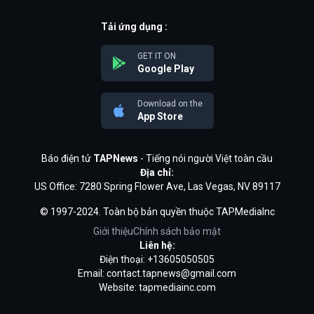
Tải ứng dụng :
GET IT ON
Google Play
Download on the
App Store
Báo điện tử
TAPNews
- Tiếng nói người Việt toàn cầu
Địa chỉ:
US Office: 7280 Spring Flower Ave, Las Vegas, NV 89117
© 1997-2024. Toàn bộ bản quyền thuộc TAPMediaInc
Giới thiệu
Chính sách bảo mật
Liên hệ:
Điện thoại: +13605050505
Email:
contact.tapnews@gmail.com
Website: tapmediainc.com