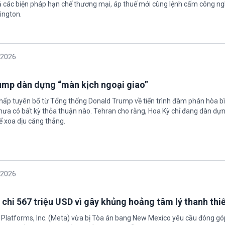
 các biện pháp hạn chế thương mại, áp thuế mới cùng lệnh cấm công n
ington.
/2026
rump dàn dựng “màn kịch ngoại giao”
chấp tuyên bố từ Tổng thống Donald Trump về tiến trình đàm phán hòa bì
hưa có bất kỳ thỏa thuận nào. Tehran cho rằng, Hoa Kỳ chỉ đang dàn dự
ể xoa dịu căng thẳng.
/2026
 chi 567 triệu USD vì gây khủng hoảng tâm lý thanh thi
 Platforms, Inc. (Meta) vừa bị Tòa án bang New Mexico yêu cầu đóng góp