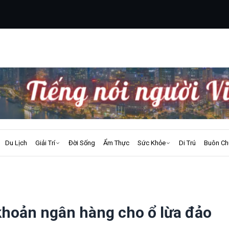
Du Lịch
Giải Trí
Đời Sống
Ẩm Thực
Sức Khỏe
Di Trú
Buôn Ch
khoản ngân hàng cho ổ lừa đảo