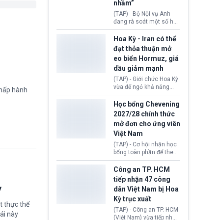
sẽ không còn bị mặc
nhầm”
định không đáp ứng tiêu
(TAP) - Bộ Nội vụ Anh
chuẩn sức khỏe chỉ vì
đang rà soát một số hồ
chi phí điều trị khi nộp hồ
sơ thuộc Chương trình
sơ xin visa cư trú.
Định cư EU (EU
Hoa Kỳ - Iran có thể
Settlement Scheme -
đạt thỏa thuận mở
EUSS) sau khi xác định
eo biển Hormuz, giá
có trường hợp được cấp
dầu giảm mạnh
quy chế cư trú hậu
Brexit “do nhầm lẫn”.
(TAP) - Giới chức Hoa Kỳ
Động thái này làm dấy
vừa để ngỏ khả năng
chấp hành
lên lo ngại về việc thực
sớm đạt thỏa thuận với
thi Thỏa thuận Rút khỏi
Iran nhằm mở lại eo biển
Học bổng Chevening
Liên minh châu Âu
Hormuz, mở đường cho
2027/28 chính thức
(Withdrawal
việc khôi phục hoạt
mở đơn cho ứng viên
Agreement).
động hàng hải. Những
Việt Nam
tín hiệu ngoại giao tích
cực này lập tức tác động
(TAP) - Cơ hội nhận học
đến thị trường năng
bổng toàn phần để theo
lượng, kéo giá dầu thế
học chương trình thạc sĩ
giới lùi sâu xuống dưới
tại Vương quốc Anh đã
Công an TP. HCM
mức 80 USD/thùng.
chính thức quay trở lại.
tiếp nhận 47 công
Học bổng Chevening
ỳ
dân Việt Nam bị Hoa
2027/28 của Chính phủ
Kỳ trục xuất
Anh vừa mở cổng ứng
t thực thể
tuyển dành riêng ứng
(TAP) - Công an TP. HCM
ái này
viên Việt Nam, hỗ trợ
(Việt Nam) vừa tiếp nhận