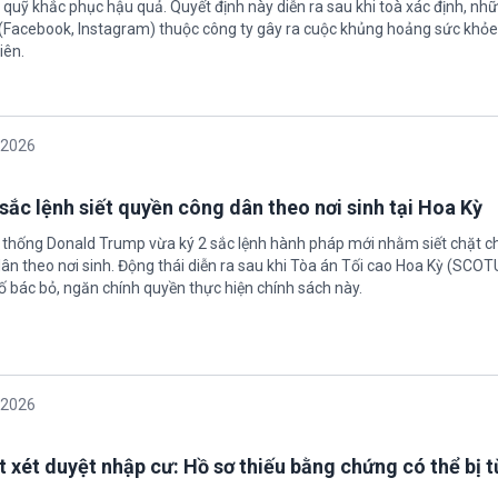
quỹ khắc phục hậu quả. Quyết định này diễn ra sau khi toà xác định, nh
(Facebook, Instagram) thuộc công ty gây ra cuộc khủng hoảng sức khỏe
iên.
/2026
sắc lệnh siết quyền công dân theo nơi sinh tại Hoa Kỳ
 thống Donald Trump vừa ký 2 sắc lệnh hành pháp mới nhằm siết chặt c
ân theo nơi sinh. Động thái diễn ra sau khi Tòa án Tối cao Hoa Kỳ (SCO
ố bác bỏ, ngăn chính quyền thực hiện chính sách này.
/2026
t xét duyệt nhập cư: Hồ sơ thiếu bằng chứng có thể bị t