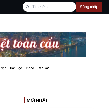
Đăng nhập
uyện
Bạn Đọc
Video
Rao Vặt
MỚI NHẤT