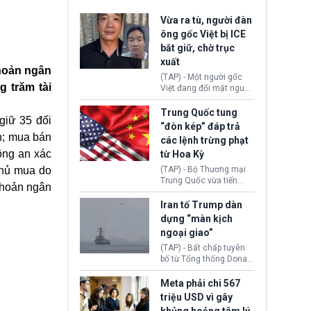
Vừa ra tù, người đàn
ông gốc Việt bị ICE
bắt giữ, chờ trục
xuất
khoản ngân
(TAP) - Một người gốc
g trăm tài
Việt đang đối mặt nguy
cơ bị trục xuất khỏi Hoa
Kỳ sau khi đã chấp hành
Trung Quốc tung
giữ 35 đối
xong bản án liên quan
“đòn kép” đáp trả
đến tội ác từ hơn 30
n; mua bán
các lệnh trừng phạt
năm trước tại California.
ông an xác
từ Hoa Kỳ
chủ mua do
(TAP) - Bộ Thương mại
Trung Quốc vừa tiến
 khoản ngân
hành áp đặt lệnh trừng
phạt lên hàng loạt thực
Iran tố Trump dàn
thể và siết chặt kiểm
dựng “màn kịch
soát xuất khẩu máy bay
ngoại giao”
không người lái (UAV)
sang Hoa Kỳ. Động thái
(TAP) - Bất chấp tuyên
này nhằm đáp trả các
bố từ Tổng thống Donald
biện pháp hạn chế
Trump về tiến trình đàm
thương mại, áp thuế mới
phán hòa bình, Iran
Meta phải chi 567
cùng lệnh cấm công
khẳng định chưa có bất
triệu USD vì gây
nghệ gần đây từ phía
kỳ thỏa thuận nào.