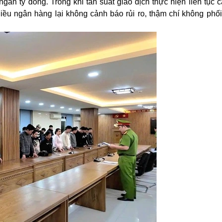
 ngàn tỷ đồng. Trong khi tần suất giao dịch thực hiện liên tục 
ều ngân hàng lại không cảnh báo rủi ro, thậm chí không phố