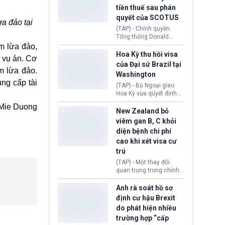
tục giảm trong thời gian
tiền thuế sau phán
tới.
quyết của SCOTUS
a đảo tại
(TAP) - Chính quyền
Tổng thống Donald
Trump đã hoàn trả
ạm lừa đảo,
khoảng 100 tỷ USD thuế
Hoa Kỳ thu hồi visa
a vụ án. Cơ
quan từng thu theo Đạo
của Đại sứ Brazil tại
luật Quyền hạn Kinh tế
m lừa đảo.
Washington
Khẩn cấp Quốc tế
ng cấp tài
(IEEPA). Động thái này
(TAP) - Bộ Ngoại giao
diễn ra sau phán quyết
Hoa Kỳ vừa quyết định
hồi tháng 2 bởi Tòa án
thu hồi thị thực (visa)
Mie Duong
Tối cao Hoa Kỳ
của bà Maria Luiza
New Zealand bỏ
(SCOTUS) khi tuyên bố,
Ribeiro Viotti - Đại sứ
viêm gan B, C khỏi
việc áp thuế diện rộng là
Brazil tại Washington.
diện bệnh chi phí
hoàn toàn bất hợp pháp.
Động thái trên diễn ra
cao khi xét visa cư
trong bối cảnh tranh
chấp ngoại giao giữa
trú
chính quyền Tổng thống
(TAP) - Một thay đổi
Donald Trump và chính
quan trọng trong chính
phủ cánh tả Tổng thống
sách nhập cư của New
Brazil Luiz Inácio Lula
Zealand đang mở ra
Anh rà soát hồ sơ
da Silva đang leo thang
thêm cơ hội cho nhiều
định cư hậu Brexit
gay gắt.
người muốn định cư. Từ
do phát hiện nhiều
nay, người mắc viêm
trường hợp “cấp
gan B hoặc viêm gan C