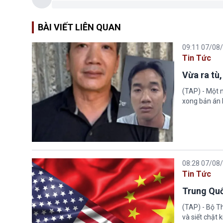
BÀI VIẾT LIÊN QUAN
09:11 07/08
Tin Tức
Vừa ra tù,
(TAP) - Một n
xong bản án l
08:28 07/08
Tin Tức
Trung Quố
(TAP) - Bộ T
và siết chặt