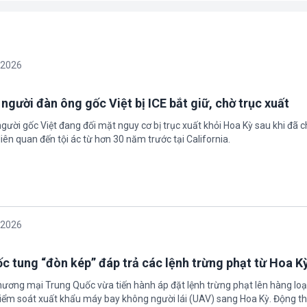
/2026
 người đàn ông gốc Việt bị ICE bắt giữ, chờ trục xuất
gười gốc Việt đang đối mặt nguy cơ bị trục xuất khỏi Hoa Kỳ sau khi đã 
iên quan đến tội ác từ hơn 30 năm trước tại California.
/2026
c tung “đòn kép” đáp trả các lệnh trừng phạt từ Hoa K
hương mại Trung Quốc vừa tiến hành áp đặt lệnh trừng phạt lên hàng loạ
 kiểm soát xuất khẩu máy bay không người lái (UAV) sang Hoa Kỳ. Động th