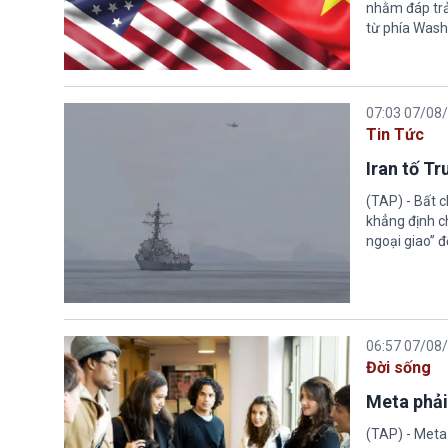
nhằm đáp trả
từ phía Wash
07:03 07/08
Tin Tức
Iran tố T
(TAP) - Bất 
khẳng định c
ngoại giao” đ
06:57 07/08
Đời sống
Meta phải
(TAP) - Meta