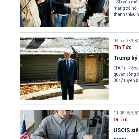
USD vào một 
mạng xã hội 
thanh thiếu n
04:57 07/08
Tin Tức
Trump ký 
(TAP) - Tổng
quyền công d
30/7 tuyên b
11:38 06/08
Di Trú
USCIS siế
ngay