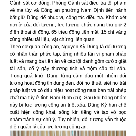
Cảnh sát cơ động, Phòng Cảnh sát điều tra tội phạm
về ma túy và Công an phường Nam Định tiến hành
bắt giữ Dũng để phục vụ công tác điều tra. Khám xét
nơi ở của đối tượng, lực lượng chức năng thu giữ 2
điện thoại di động, 65 triệu đồng tiền mặt, 15 chỉ vàng
cùng nhiều tài liệu, vật chứng liên quan.
Theo cơ quan công an, Nguyễn Kỳ Dũng là đối tượng
có nhân thân phức tạp, từng nhiều lần vi phạm pháp
luật và mang ba tiền án về các tội danh gồm cướp giật
tài sản, cố ý gây thương tích và trộm cắp tài sản.
Trong quá khứ, Dũng từng cầm đầu một nhóm đối
tượng hoạt động tín dụng đen, đòi nợ thuê, siết nợ trái
pháp luật và có dấu hiệu hoạt động mua bán trái phép
chất ma túy ở tỉnh Nam Định (cũ). Sau khi băng nhóm
này bị lực lượng công an triệt xóa, Dũng Kỷ hạn chế
xuất hiện công khai, sống kín tiếng và tạo vỏ bọc
nhằm tránh sự chú ý. Tuy nhiên, đối tượng vẫn thuộc
diện quản lý của lực lượng công an.