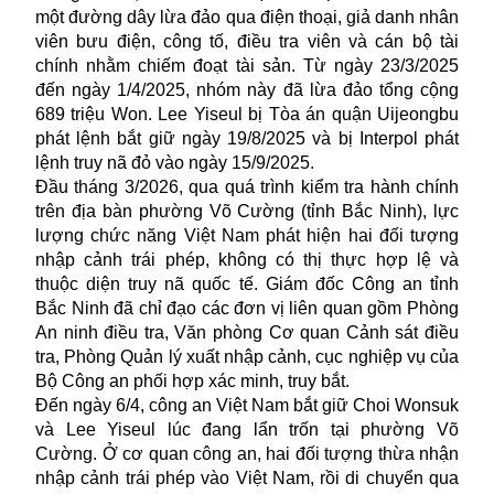
một đường dây lừa đảo qua điện thoại, giả danh nhân
viên bưu điện, công tố, điều tra viên và cán bộ tài
chính nhằm chiếm đoạt tài sản. Từ ngày 23/3/2025
đến ngày 1/4/2025, nhóm này đã lừa đảo tổng cộng
689 triệu Won. Lee Yiseul bị Tòa án quận Uijeongbu
phát lệnh bắt giữ ngày 19/8/2025 và bị Interpol phát
lệnh
truy nã đỏ
vào ngày 15/9/2025.
Đầu tháng 3/2026, qua quá trình kiểm tra hành chính
trên địa bàn phường Võ Cường (tỉnh Bắc Ninh), lực
lượng chức năng Việt Nam phát hiện hai đối tượng
nhập cảnh trái phép, không có thị thực hợp lệ và
thuộc diện truy nã quốc tế. Giám đốc Công an tỉnh
Bắc Ninh đã chỉ đạo các đơn vị liên quan gồm Phòng
An ninh điều tra, Văn phòng Cơ quan Cảnh sát điều
tra, Phòng Quản lý xuất nhập cảnh, cục nghiệp vụ của
Bộ Công an phối hợp xác minh, truy bắt.
Đến ngày 6/4, công an Việt Nam bắt giữ Choi Wonsuk
và Lee Yiseul lúc đang lẩn trốn tại phường Võ
Cường. Ở cơ quan công an, hai đối tượng thừa nhận
nhập cảnh trái phép vào Việt Nam, rồi di chuyển qua