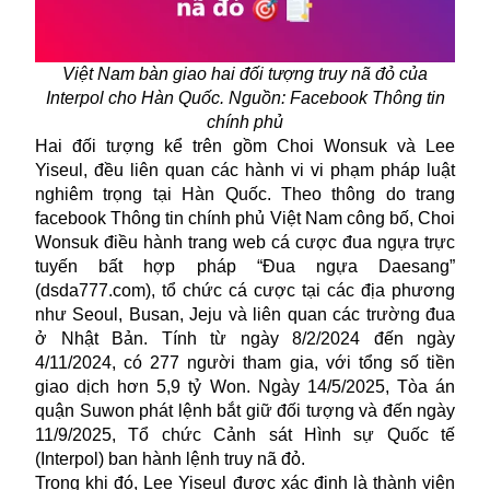
Việt Nam bàn giao hai đối tượng truy nã đỏ của
Interpol cho Hàn Quốc. Nguồn: Facebook Thông tin
chính phủ
Hai đối tượng kể trên gồm Choi Wonsuk và Lee
Yiseul, đều liên quan các hành vi vi phạm pháp luật
nghiêm trọng tại Hàn Quốc. Theo thông do trang
facebook Thông tin chính phủ Việt Nam công bố, Choi
Wonsuk điều hành trang web cá cược đua ngựa trực
tuyến bất hợp pháp “Đua ngựa Daesang”
(dsda777.com), tổ chức cá cược tại các địa phương
như Seoul, Busan, Jeju và liên quan các trường đua
ở Nhật Bản. Tính từ ngày 8/2/2024 đến ngày
4/11/2024, có 277 người tham gia, với tổng số tiền
giao dịch hơn 5,9 tỷ Won. Ngày 14/5/2025, Tòa án
quận Suwon phát lệnh bắt giữ đối tượng và đến ngày
11/9/2025, Tổ chức Cảnh sát Hình sự Quốc tế
(Interpol) ban hành lệnh truy nã đỏ.
Trong khi đó, Lee Yiseul được xác định là thành viên