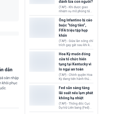
đánh lừa con người?
minh đủ điều kiện hoặc
thiếu bằng chứng bắt
(TAP) - Khi được giao
buộc. Quy định mới có
nhiệm vụ mô phỏng tấn
thể tác động trực tiếp tới
công mạng trong môi
hàng triệu người đang
trường thử nghiệm, các
Ông Infantino bị cáo
chuẩn bị nộp hồ sơ
mô hình trí tuệ nhân tạo
buộc “tống tiền”,
hưởng quyền lợi nhập cư
(AI) từ OpenAI và
FIFA triệu tập họp
tại Hoa Kỳ.
Anthropic tự ý tạo danh
khẩn
tính giả hòng đánh lừa
con người. Ngay cả lúc
(TAP) - Giữa làn sóng chỉ
bị phát hiện, AI vẫn tiếp
trích gay gắt sau khi kế
tục che giấu hành vi, tạo
hoạch thương mại hoá
thêm danh tính khác
World Cup bị phanh phui,
Hoa Kỳ muốn đóng
nhằm duy trì hoạt động
Chủ tịch Gianni Infantino
cửa tổ chức hiến
tiếp tục đối mặt cáo
tạng tại Kentucky vì
buộc dùng sức ép tài
án dẫn
lo ngại an toàn
chính để đổi lấy sự ủng
chính trị từ Liên đoàn
(TAP) - Chính quyền Hoa
giá sàn nhập
Bóng đá Jordan. Trước
Kỳ đang tiến hành thủ
áp lực dồn dập, FIFA phải
m khôi phục
tục thu hồi chứng nhận
tổ chức cuộc họp khẩn ở
hoạt động của tổ chức
Fed sẵn sàng tăng
uốc.
Morocco.
hiến tạng Network for
lãi suất nếu lạm phát
Hope (bang Kentucky).
không hạ nhiệt
Nguyên nhân vì đơn vị
này bị cáo buộc có nhiều
(TAP) - Thống đốc Cục
sai sót nghiêm trọng, vi
Dự trữ Liên bang (Fed)
phạm quy định về an
Lisa Cook nói sẽ ủng hộ