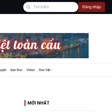
Đăng nhập
uyện
Bạn Đọc
Video
Rao Vặt
MỚI NHẤT