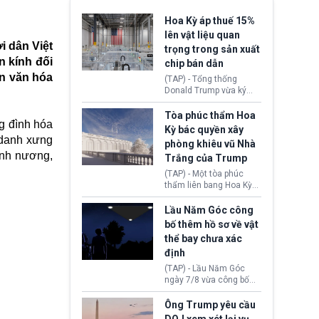
Hoa Kỳ áp thuế 15%
lên vật liệu quan
i dân Việt
trọng trong sản xuất
n kính đối
chip bán dẫn
ền văn hóa
(TAP) - Tổng thống
Donald Trump vừa ký
sắc lệnh áp thuế bổ
sung 15% cùng cơ chế
Tòa phúc thẩm Hoa
ng đình hóa
giá sàn nhập khẩu
Kỳ bác quyền xây
nghiêm ngặt đối với
 danh xưng
phòng khiêu vũ Nhà
polysilicon và các sản
ánh nương,
Trắng của Trump
phẩm hạ nguồn. Quyết
định này nhằm khôi
(TAP) - Một tòa phúc
phục chuỗi cung ứng
thẩm liên bang Hoa Kỳ
công nghệ, năng lượng
vừa phán quyết, chính
mặt trời nội địa trước sự
quyền Tổng thống
Lầu Năm Góc công
thống trị của Trung
Donald Trump không có
bố thêm hồ sơ về vật
Quốc.
quyền tự ý xây phòng
thể bay chưa xác
khiêu vũ mới rộng
định
khoảng 90.000 feet
vuông tại khu vực Cánh
(TAP) - Lầu Năm Góc
Đông Nhà Trắng.
ngày 7/8 vừa công bố
thêm 41 hồ sơ liên quan
đến UFO hay còn được
Ông Trump yêu cầu
gọi là hiện tượng bất