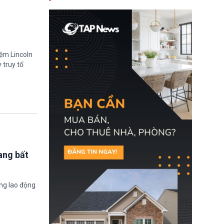
nay, người mắc viêm
gan B hoặc viêm gan C
sẽ không còn bị mặc
định không đáp ứng tiêu
chuẩn sức khỏe chỉ vì
chi phí điều trị khi nộp hồ
sơ xin visa cư trú.
iệm Lincoln
 truy tố
ang bất
ờng lao động