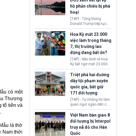
DOJ xem xét lại vụ
thường chưa xác định
hồ phản chiếu bị phá
(UAP). Những tài liệu này
hoại
bao gồm hình ảnh,
video, báo cáo từ nhiều
(TAP) - Tổng thống
cơ quan khác nhau như
Donald Trump tiếp tục
Cục Điều tra Liên bang
cho rằng, hồ phản chiếu
(FBI), Cơ quan Tình báo
trước Đài tưởng niệm
Hoa Kỳ mất 23.000
Trung ương (CIA) và Bộ
Lincoln bị phá hoại. Lãnh
việc làm trong tháng
Ngoại giao (DOS).
đạo Nhà Trắng yêu cầu
7, thị trường lao
Bộ Tư pháp (DOJ) xem
động đang bất ổn?
xét lại quyết định hủy
truy tố những cá nhân bị
(TAP) - Nền kinh tế Hoa
nghi ngờ làm hư hại
Kỳ bất ngờ mất 23.000
công trình.
việc làm vào tháng 7,
cho thấy thị trường lao
Triệt phá hai đường
động có dấu hiệu suy
dây tội phạm xuyên
yếu sau thời gian duy trì
quốc gia, bắt giữ
tương đối ổn định suốt
Mẫu có một
171 đối tượng
nửa năm 2026.
Mẫu Thượng
(TAP) - Từ những lời làm
quen ngọt ngào đến các
tổ tiên và
“sàn vàng ảo”, bất động
.
sản trực tuyến cùng
Việt Nam bàn giao 8
đường dây đánh bạc quy
đối tượng bị Interpol
mô lớn, hai tổ chức tội
Mẫu là thờ
truy nã đỏ cho Hàn
phạm xuyên quốc gia đã
ệ Nam thời
Quốc
dựng lên mạng lưới hoạt