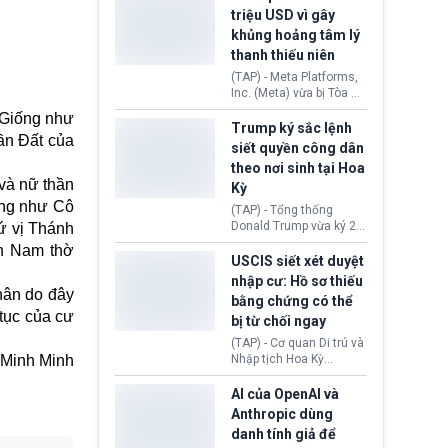
cùng lệnh cấm công
khẳng định chưa có bất
triệu USD vì gây
nghệ gần đây từ phía
kỳ thỏa thuận nào.
khủng hoảng tâm lý
Washington.
Tehran cho rằng, Hoa Kỳ
thanh thiếu niên
chỉ đang dàn dựng “màn
kịch ngoại giao” để xoa
(TAP) - Meta Platforms,
dịu căng thẳng.
Inc. (Meta) vừa bị Tòa án
bang New Mexico yêu
 Giống như
cầu đóng góp 567 triệu
Trump ký sắc lệnh
ần Đất của
USD vào một quỹ khắc
siết quyền công dân
phục hậu quả. Quyết
theo nơi sinh tại Hoa
định này diễn ra sau khi
và nữ thần
Kỳ
toà xác định, những nền
ứng như Cô
tảng mạng xã hội
(TAP) - Tổng thống
(Facebook, Instagram)
Donald Trump vừa ký 2
ứ vị Thánh
thuộc công ty gây ra
sắc lệnh hành pháp mới
n Nam thờ
cuộc khủng hoảng sức
nhằm siết chặt chính
USCIS siết xét duyệt
khỏe tâm thần ở thanh
sách quyền công dân
nhập cư: Hồ sơ thiếu
thiếu niên.
theo nơi sinh. Động thái
hân do đây
bằng chứng có thể
diễn ra sau khi Tòa án
tục của cư
bị từ chối ngay
Tối cao Hoa Kỳ
(SCOTUS) hôm 30/7
(TAP) - Cơ quan Di trú và
tuyên bố bác bỏ, ngăn
Minh Minh
Nhập tịch Hoa Kỳ
chính quyền thực hiện
(USCIS) vừa thay đổi quy
chính sách này.
trình xét duyệt hồ sơ
AI của OpenAI và
nhập cư, trao quyền cho
Anthropic dùng
viên chức từ chối ngay
danh tính giả để
những đơn không chứng