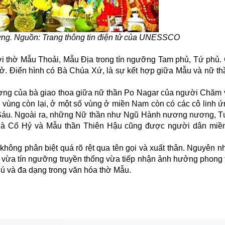
ng. Nguồn: Trang thông tin điện tử của UNESSCO
i thờ Mẫu Thoải, Mẫu Địa trong tín ngưỡng Tam phủ, Tứ phủ.
. Điển hình có Bà Chúa Xứ, là sự kết hợp giữa Mẫu và nữ th
ượng của bà giao thoa giữa nữ thần Po Nagar của người Chăm 
vùng còn lại, ở một số vùng ở miền Nam còn có các cô linh 
Sáu. Ngoài ra, những Nữ thần như Ngũ Hành nương nương, T
Bà Cố Hỷ và Mẫu thần Thiên Hậu cũng được người dân miề
hông phân biệt quá rõ rệt qua tên gọi và xuất thân. Nguyên n
cư vừa tín ngưỡng truyền thống vừa tiếp nhận ảnh hưởng phong 
hú và đa dạng trong văn hóa thờ Mẫu.