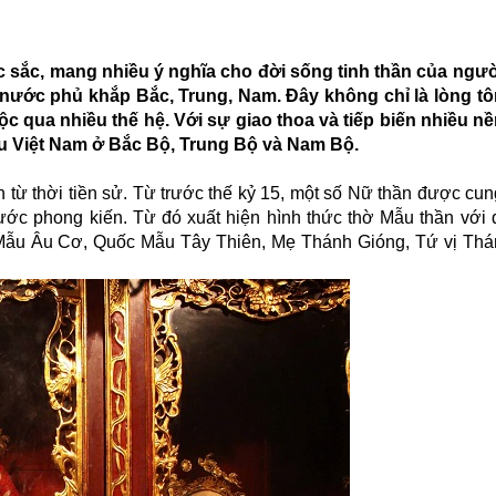
c sắc, mang nhiều ý nghĩa cho đời sống tinh thần của ngườ
 nước phủ khắp Bắc, Trung, Nam. Đây không chỉ là lòng tô
ộc qua nhiều thế hệ. Với sự giao thoa và tiếp biến nhiều n
u Việt Nam ở Bắc Bộ, Trung Bộ và Nam Bộ.
 từ thời tiền sử. Từ trước thế kỷ 15, một số Nữ thần được cu
ước phong kiến. Từ đó xuất hiện hình thức thờ Mẫu thần với
ẫu Âu Cơ, Quốc Mẫu Tây Thiên, Mẹ Thánh Gióng, Tứ vị Th