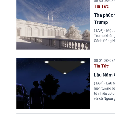
08:50 08/08
Tin Tức
Tòa phúc 
Trump
(TAP) - Một 
Trump không 
Cánh Đông N
08:01 08/08
Tin Tức
Lầu Năm G
(TAP) - Lầu 
hiện tượng b
từ nhiều cơ 
và Bộ Ngoại 