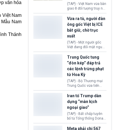
ợp văn hóa
động tại Việt Nam và
(TAP) - Việt Nam vừa bàn
Lào, lôi kéo hàng nghìn
giao 8 đối tượng truy nã
người tham gia, luân
đỏ Interpol cho lực lượng
n Việt Nam
chuyển dòng tiền qua
chức năng Hàn Quốc.
Vừa ra tù, người đàn
nhiều lớp tài khoản. Sau
hờ Mẫu Nam
Nhóm này bị xác định
ông gốc Việt bị ICE
hơn 2 tuần phối hợp truy
lừa đảo 619 nạn nhân,
bắt giữ, chờ trục
xét, lực lượng chức năng
chiếm đoạt hơn 17,7 tỷ
Tinh Thánh
hai nước đã bắt giữ 171
xuất
KRW.
đối tượng.
(TAP) - Một người gốc
Việt đang đối mặt nguy
cơ bị trục xuất khỏi Hoa
Kỳ sau khi đã chấp hành
Trung Quốc tung
xong bản án liên quan
“đòn kép” đáp trả
đến tội ác từ hơn 30
các lệnh trừng phạt
năm trước tại California.
từ Hoa Kỳ
(TAP) - Bộ Thương mại
Trung Quốc vừa tiến
hành áp đặt lệnh trừng
phạt lên hàng loạt thực
Iran tố Trump dàn
thể và siết chặt kiểm
dựng “màn kịch
soát xuất khẩu máy bay
ngoại giao”
không người lái (UAV)
sang Hoa Kỳ. Động thái
(TAP) - Bất chấp tuyên
này nhằm đáp trả các
bố từ Tổng thống Donald
biện pháp hạn chế
Trump về tiến trình đàm
thương mại, áp thuế mới
phán hòa bình, Iran
Meta phải chi 567