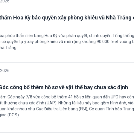
/2026
thẩm Hoa Kỳ bác quyền xây phòng khiêu vũ Nhà Trắng 
tòa phúc thẩm liên bang Hoa Kỳ vừa phán quyết, chính quyền Tổng thốn
có quyền tự ý xây phòng khiêu vũ mới rộng khoảng 90.000 feet vuông t
hà Trắng.
/2026
óc công bố thêm hồ sơ về vật thể bay chưa xác định
Năm Góc ngày 7/8 vừa công bố thêm 41 hồ sơ liên quan đến UFO hay còn 
ất thường chưa xác định (UAP). Những tài liệu này bao gồm hình ảnh, vid
quan khác nhau như Cục Điều tra Liên bang (FBI), Cơ quan Tình báo Trun
giao (DOS).