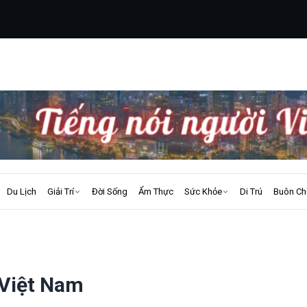
Du Lịch
Giải Trí
Đời Sống
Ẩm Thực
Sức Khỏe
Di Trú
Buôn Ch
 Việt Nam