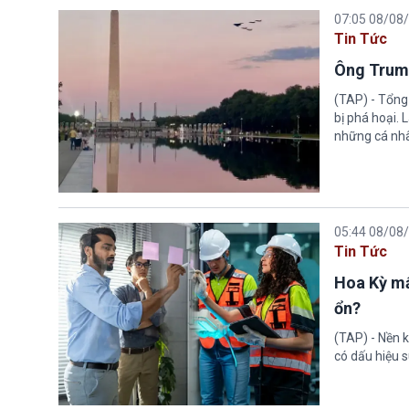
07:05 08/08
Tin Tức
Ông Trump
(TAP) - Tổng
bị phá hoại.
những cá nhâ
05:44 08/08
Tin Tức
Hoa Kỳ mấ
ổn?
(TAP) - Nền k
có dấu hiệu s