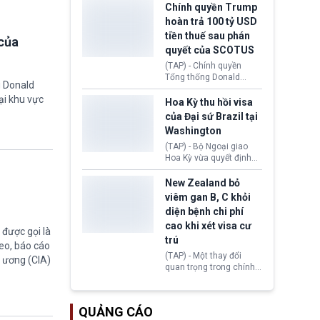
toàn y tế.
tăng lãi suất nếu lạm
Chính quyền Trump
phát ở Hoa Kỳ không tiếp
hoàn trả 100 tỷ USD
tục giảm trong thời gian
tiền thuế sau phán
của
tới.
quyết của SCOTUS
(TAP) - Chính quyền
Tổng thống Donald
g Donald
Trump đã hoàn trả
ại khu vực
khoảng 100 tỷ USD thuế
Hoa Kỳ thu hồi visa
quan từng thu theo Đạo
của Đại sứ Brazil tại
luật Quyền hạn Kinh tế
Washington
Khẩn cấp Quốc tế
(IEEPA). Động thái này
(TAP) - Bộ Ngoại giao
diễn ra sau phán quyết
Hoa Kỳ vừa quyết định
hồi tháng 2 bởi Tòa án
thu hồi thị thực (visa)
Tối cao Hoa Kỳ
của bà Maria Luiza
New Zealand bỏ
(SCOTUS) khi tuyên bố,
Ribeiro Viotti - Đại sứ
viêm gan B, C khỏi
việc áp thuế diện rộng là
Brazil tại Washington.
diện bệnh chi phí
hoàn toàn bất hợp pháp.
Động thái trên diễn ra
cao khi xét visa cư
trong bối cảnh tranh
được gọi là
chấp ngoại giao giữa
trú
eo, báo cáo
chính quyền Tổng thống
(TAP) - Một thay đổi
g ương (CIA)
Donald Trump và chính
quan trọng trong chính
phủ cánh tả Tổng thống
sách nhập cư của New
Brazil Luiz Inácio Lula
Zealand đang mở ra
da Silva đang leo thang
thêm cơ hội cho nhiều
gay gắt.
QUẢNG CÁO
người muốn định cư. Từ