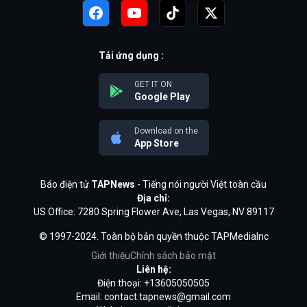
Tải ứng dụng :
GET IT ON
Google Play
Download on the
App Store
Báo điện tử
TAPNews
- Tiếng nói người Việt toàn cầu
Địa chỉ:
US Office: 7280 Spring Flower Ave, Las Vegas, NV 89117
© 1997-2024. Toàn bộ bản quyền thuộc TAPMediaInc
Giới thiệu
Chính sách bảo mật
Liên hệ:
Điện thoại: +13605050505
Email:
contact.tapnews@gmail.com