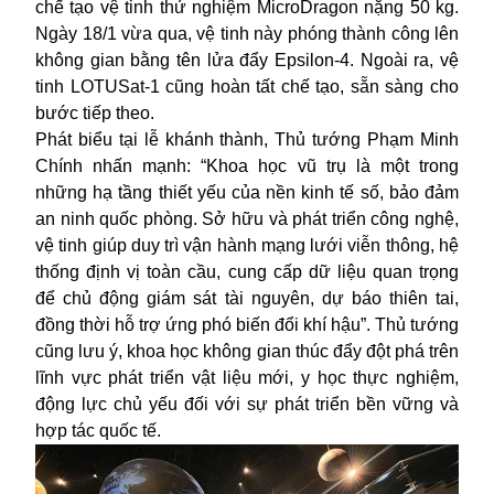
chế tạo vệ tinh thử nghiệm MicroDragon nặng 50 kg.
Ngày 18/1 vừa qua, vệ tinh này phóng thành công lên
không gian bằng tên lửa đẩy Epsilon-4. Ngoài ra, vệ
tinh LOTUSat-1 cũng hoàn tất chế tạo, sẵn sàng cho
bước tiếp theo.
Phát biểu tại lễ khánh thành, Thủ tướng Phạm Minh
Chính nhấn mạnh: “Khoa học vũ trụ là một trong
những hạ tầng thiết yếu của nền kinh tế số, bảo đảm
an ninh quốc phòng. Sở hữu và phát triển công nghệ,
vệ tinh giúp duy trì vận hành mạng lưới viễn thông, hệ
thống định vị toàn cầu, cung cấp dữ liệu quan trọng
để chủ động giám sát tài nguyên, dự báo thiên tai,
đồng thời hỗ trợ ứng phó biến đổi khí hậu”. Thủ tướng
cũng lưu ý, khoa học không gian thúc đẩy đột phá trên
lĩnh vực phát triển vật liệu mới, y học thực nghiệm,
động lực chủ yếu đối với sự phát triển bền vững và
hợp tác quốc tế.