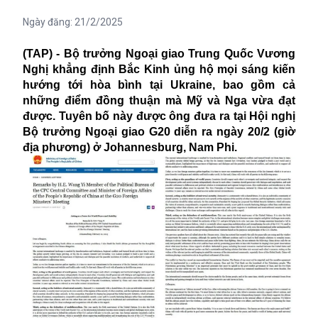
Ngày đăng:
21/2/2025
(TAP) - Bộ trưởng Ngoại giao Trung Quốc Vương
Nghị khẳng định Bắc Kinh ủng hộ mọi sáng kiến
hướng tới hòa bình tại Ukraine, bao gồm cả
những điểm đồng thuận mà Mỹ và Nga vừa đạt
được. Tuyên bố này được ông đưa ra tại Hội nghị
Bộ trưởng Ngoại giao G20 diễn ra ngày 20/2 (giờ
địa phương) ở Johannesburg, Nam Phi.