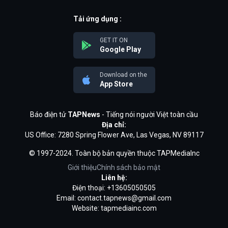
Tải ứng dụng :
GET IT ON
Google Play
Download on the
App Store
Báo điện tử
TAPNews
- Tiếng nói người Việt toàn cầu
Địa chỉ:
US Office: 7280 Spring Flower Ave, Las Vegas, NV 89117
© 1997-2024. Toàn bộ bản quyền thuộc TAPMediaInc
Giới thiệu
Chính sách bảo mật
Liên hệ:
Điện thoại: +13605050505
Email:
contact.tapnews@gmail.com
Website: tapmediainc.com