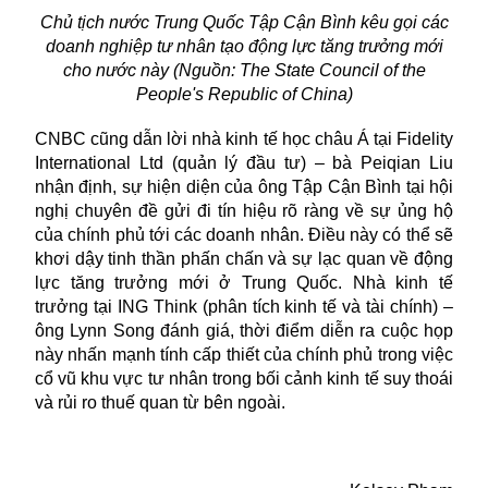
Chủ tịch nước Trung Quốc Tập Cận Bình kêu gọi các
doanh nghiệp tư nhân tạo
động lực tăng trưởng mới
cho nước này (Nguồn: The State Council of the
People's Republic of China)
CNBC cũng dẫn lời nhà kinh tế học châu Á tại Fidelity
International Ltd (quản lý đầu tư) – bà Peiqian Liu
nhận định, sự hiện diện của ông Tập Cận Bình tại hội
nghị chuyên đề gửi đi tín hiệu rõ ràng về sự ủng hộ
của chính phủ tới các doanh nhân. Điều này có thể sẽ
khơi dậy tinh thần phấn chấn và sự lạc quan về động
lực tăng trưởng mới ở Trung Quốc. Nhà kinh tế
trưởng tại ING Think (phân tích kinh tế và tài chính) –
ông Lynn Song đánh giá, thời điểm diễn ra cuộc họp
này nhấn mạnh tính cấp thiết của chính phủ trong việc
cổ vũ khu vực tư nhân trong bối cảnh kinh tế suy thoái
và rủi ro thuế quan từ bên ngoài.