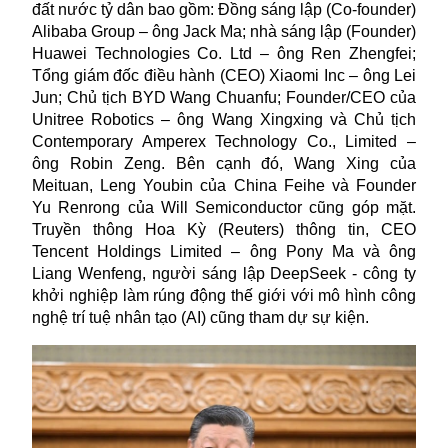
đất nước tỷ dân bao gồm: Đồng sáng lập (Co-founder)
Alibaba Group – ông Jack Ma; nhà sáng lập (Founder)
Huawei Technologies Co. Ltd – ông Ren Zhengfei;
Tổng giám đốc điều hành (CEO) Xiaomi Inc – ông Lei
Jun; Chủ tịch BYD Wang Chuanfu; Founder/CEO của
Unitree Robotics – ông Wang Xingxing và Chủ tịch
Contemporary Amperex Technology Co., Limited –
ông Robin Zeng. Bên cạnh đó, Wang Xing của
Meituan, Leng Youbin của China Feihe và Founder
Yu Renrong của Will Semiconductor cũng góp mặt.
Truyền thông Hoa Kỳ (Reuters) thông tin, CEO
Tencent Holdings Limited – ông Pony Ma và ông
Liang Wenfeng, người sáng lập DeepSeek - công ty
khởi nghiệp làm rúng động thế giới với mô hình công
nghệ trí tuệ nhân tạo (AI) cũng tham dự sự kiện.