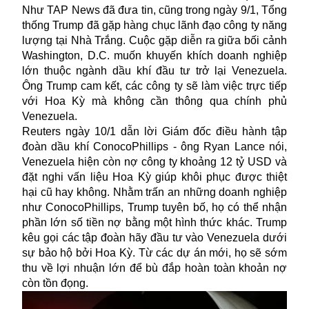
Như TAP News đã đưa tin, cũng trong ngày 9/1, Tổng
thống Trump đã gặp hàng chục lãnh đạo công ty năng
lượng tại Nhà Trắng. Cuộc gặp diễn ra giữa bối cảnh
Washington, D.C. muốn khuyến khích doanh nghiệp
lớn thuộc ngành dầu khí đầu tư trở lại Venezuela.
Ông Trump cam kết, các công ty sẽ làm việc trực tiếp
với Hoa Kỳ mà không cần thông qua chính phủ
Venezuela.
Reuters ngày 10/1 dẫn lời Giám đốc điều hành tập
đoàn dầu khí ConocoPhillips - ông Ryan Lance nói,
Venezuela
hiện còn nợ công ty khoảng 12 tỷ USD và
đặt nghi vấn liệu Hoa Kỳ giúp khôi phục được thiệt
hại cũ hay không. Nhằm trấn an những doanh nghiệp
như ConocoPhillips, Trump tuyên bố, họ có thể nhận
phần lớn số tiền nợ bằng một hình thức khác. Trump
kêu gọi các tập đoàn hãy đầu tư vào Venezuela dưới
sự bảo hộ bởi Hoa Kỳ. Từ các dự án mới, họ sẽ sớm
thu về lợi nhuận lớn để bù đắp hoàn toàn khoản nợ
còn tồn đọng.