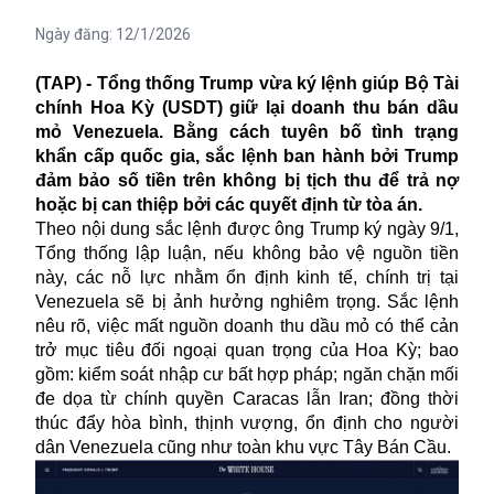
Ngày đăng:
12/1/2026
(TAP) - Tổng thống Trump vừa ký lệnh giúp Bộ Tài
chính Hoa Kỳ (USDT) giữ lại doanh thu bán dầu
mỏ Venezuela. Bằng cách tuyên bố tình trạng
khẩn cấp quốc gia, sắc lệnh ban hành bởi Trump
đảm bảo số tiền trên không bị tịch thu để trả nợ
hoặc bị can thiệp bởi các quyết định từ tòa án.
Theo nội dung sắc lệnh được ông Trump ký ngày 9/1,
Tổng thống lập luận, nếu không bảo vệ nguồn tiền
này, các nỗ lực nhằm ổn định kinh tế, chính trị tại
Venezuela sẽ bị ảnh hưởng nghiêm trọng. Sắc lệnh
nêu rõ, việc mất nguồn doanh thu dầu mỏ có thể cản
trở mục tiêu đối ngoại quan trọng của Hoa Kỳ; bao
gồm: kiểm soát nhập cư bất hợp pháp; ngăn chặn mối
đe dọa từ chính quyền Caracas lẫn Iran; đồng thời
thúc đẩy hòa bình, thịnh vượng, ổn định cho người
dân Venezuela cũng như toàn khu vực Tây Bán Cầu.