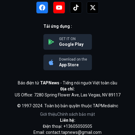
Tải ứng dụng :
GET IT ON
Google Play
Download on the
App Store
Báo điện tử
TAPNews
- Tiếng nói người Việt toàn cầu
Địa chỉ:
US Office: 7280 Spring Flower Ave, Las Vegas, NV 89117
© 1997-2024. Toàn bộ bản quyền thuộc TAPMediaInc
Giới thiệu
Chính sách bảo mật
Liên hệ:
Điện thoại: +13605050505
Email:
contact.tapnews@gmail.com