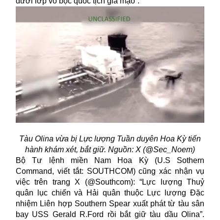
dưới lớp vỏ bọc quốc tịch giả mạo”.
Tàu Olina vừa bị Lực lượng Tuần duyên Hoa Kỳ tiến
hành khám xét, bắt giữ. Nguồn: X (@Sec_Noem)
Bộ Tư lệnh miền Nam Hoa Kỳ (U.S Sothern
Command, viết tắt: SOUTHCOM) cũng xác nhận vụ
việc trên trang X (@Southcom): “Lực lượng Thuỷ
quân lục chiến và Hải quân thuộc Lực lượng Đặc
nhiệm Liên hợp Southern Spear xuất phát từ tàu sân
bay USS Gerald R.Ford rồi bắt giữ tàu dầu Olina”.