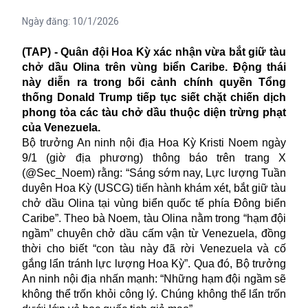
Ngày đăng:
10/1/2026
(TAP) - Quân đội Hoa Kỳ xác nhận vừa bắt giữ tàu
chở dầu Olina trên vùng biển Caribe. Động thái
này diễn ra trong bối cảnh chính quyền Tổng
thống Donald Trump tiếp tục siết chặt chiến dịch
phong tỏa các tàu chở dầu thuộc diện trừng phạt
của Venezuela.
Bộ trưởng An ninh nội địa Hoa Kỳ Kristi Noem ngày
9/1 (giờ địa phương) thông báo trên trang X
(@Sec_Noem) rằng: “Sáng sớm nay, Lực lượng Tuần
duyên Hoa Kỳ (USCG) tiến hành khám xét, bắt giữ
tàu
chở dầu
Olina tại vùng biển quốc tế phía Đông biển
Caribe”. Theo bà Noem, tàu Olina nằm trong “hạm đội
ngầm” chuyên chở dầu cấm vận từ Venezuela, đồng
thời cho biết “con tàu này đã rời Venezuela và cố
gắng lẩn tránh lực lượng Hoa Kỳ”. Qua đó, Bộ trưởng
An ninh nội địa nhấn mạnh: “Những hạm đội ngầm sẽ
không thể trốn khỏi công lý. Chúng không thể lẩn trốn