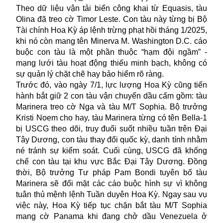
Theo dữ liệu vận tải biển công khai từ Equasis, tàu
Olina đã treo cờ Timor Leste. Con tàu này từng bị Bộ
Tài chính Hoa Kỳ áp lệnh trừng phạt hồi tháng 1/2025,
khi nó còn mang tên Minerva M. Washington D.C. cáo
buộc con tàu là một phần thuộc “hạm đội ngầm” -
mạng lưới tàu hoạt động thiếu minh bạch, không có
sự quản lý chặt chẽ hay bảo hiểm rõ ràng.
Trước đó, vào ngày 7/1, lực lượng Hoa Kỳ cũng tiến
hành bắt giữ 2 con tàu vận chuyển dầu cấm gồm: tàu
Marinera treo cờ Nga và tàu M/T Sophia. Bộ trưởng
Kristi Noem cho hay, tàu Marinera từng có tên Bella-1
bị USCG theo dõi, truy đuổi suốt nhiều tuần trên Đại
Tây Dương, con tàu thay đổi quốc kỳ, danh tính nhằm
né tránh sự kiểm soát. Cuối cùng, USCG đã khống
chế con tàu tại khu vực Bắc Đại Tây Dương. Đồng
thời, Bộ trưởng Tư pháp Pam Bondi tuyên bố tàu
Marinera sẽ đối mặt các cáo buộc hình sự vì không
tuân thủ mệnh lệnh Tuần duyên Hoa Kỳ. Ngay sau vụ
việc này, Hoa Kỳ tiếp tục chặn bắt tàu M/T Sophia
mang cờ Panama khi đang chở dầu Venezuela ở