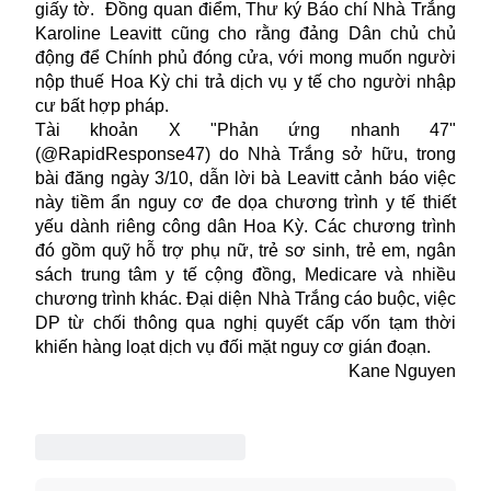
giấy tờ. Đồng quan điểm, Thư ký Báo chí Nhà Trắng
Karoline Leavitt cũng cho rằng đảng Dân chủ chủ
động để Chính phủ đóng cửa, với mong muốn người
nộp thuế Hoa Kỳ chi trả dịch vụ y tế cho người nhập
cư bất hợp pháp.
Tài khoản X "Phản ứng nhanh 47"
(@RapidResponse47) do Nhà Trắng sở hữu, trong
bài đăng ngày 3/10, dẫn lời bà Leavitt cảnh báo việc
này tiềm ẩn nguy cơ đe dọa chương trình y tế thiết
yếu dành riêng công dân Hoa Kỳ. Các chương trình
đó gồm quỹ hỗ trợ phụ nữ, trẻ sơ sinh, trẻ em, ngân
sách trung tâm y tế cộng đồng, Medicare và nhiều
chương trình khác. Đại diện Nhà Trắng cáo buộc, việc
DP từ chối thông qua nghị quyết cấp vốn tạm thời
khiến hàng loạt dịch vụ đối mặt nguy cơ gián đoạn.
Kane Nguyen