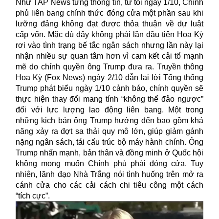
Như TAP News từng thông tin, từ tối ngày 1/10, Chính
phủ liên bang chính thức đóng cửa một phần sau khi
lưỡng đảng không đạt được thỏa thuận về
dự luật
cấp vốn. Mặc dù đây không phải lần đầu tiên Hoa Kỳ
rơi vào tình trạng bế tắc ngân sách nhưng lần này lại
nhận nhiều sự quan tâm hơn vì cam kết cải tổ mạnh
mẽ do chính quyền ông Trump đưa ra. Truyền thông
Hoa Kỳ (Fox News) ngày 2/10 dẫn lại lời Tổng thống
Trump phát biểu ngày 1/10 cảnh báo, chính quyền sẽ
thực hiện thay đổi mang tính “không thể đảo ngược”
đối với lực lượng lao động liên bang. Một trong
những kịch bản ông Trump hướng đến bao gồm khả
năng xảy ra đợt sa thải quy mô lớn, giúp giảm gánh
nặng ngân sách, tái cấu trúc bộ máy hành chính. Ông
Trump nhấn mạnh, bản thân và đồng minh ở Quốc hội
không mong muốn Chính phủ phải đóng cửa. Tuy
nhiên, lãnh đạo Nhà Trắng nói tình huống trên mở ra
cánh cửa cho các cải cách chi tiêu công một cách
“tích cực”.