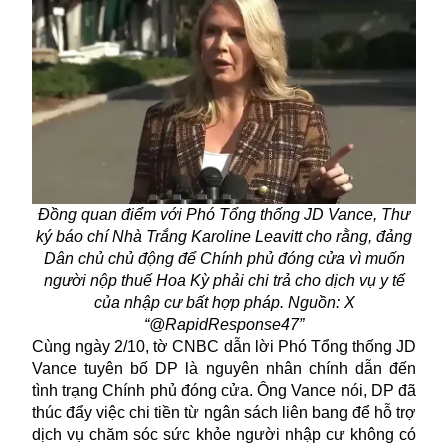
Đồng quan điểm với Phó Tổng thống JD Vance, Thư
ký báo chí Nhà Trắng Karoline Leavitt cho rằng, đảng
Dân chủ chủ động để Chính phủ đóng cửa vì muốn
người nộp thuế Hoa Kỳ phải chi trả cho dịch vụ y tế
của nhập cư bất hợp pháp. Nguồn: X
“@RapidResponse47”
Cùng ngày 2/10, tờ CNBC dẫn lời Phó Tổng thống JD
Vance tuyên bố DP là nguyên nhân chính dẫn đến
tình trạng Chính phủ đóng cửa. Ông Vance nói, DP đã
thúc đẩy việc chi tiền từ ngân sách liên bang để hỗ trợ
dịch vụ chăm sóc sức khỏe người nhập cư không có