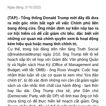
Ngày đăng:
3/10/2025
(TAP) - Tổng thống Donald Trump mới đây đã đưa
ra một góc nhìn bất ngờ về việc Chính phủ liên
bang đóng cửa. Ông nhận định sự kiện này tạo ra
cơ hội hiếm có để cắt giảm chi tiêu; đặc biệt với
những cơ quan mà chính quyền xem là hoạt động
kém hiệu quả hoặc mang tính chính trị.
Cụ thể, trong bài đăng trên nền tảng Truth Social
(@realdonaldtrump) ngày 2/10, ông Trump tiết lộ kế
hoạch sắp tới sẽ họp với Giám đốc Văn phòng Quản
lý và Ngân sách Hoa Kỳ (Office of Management and
Budget, viết tắt: OMB) - ông Russ Vought. Cuộc họp
nhằm thảo luận về các cơ quan bị xem như “lừa đảo
chính trị”, từ đó xác định những nơi cần cắt giảm ngân
sách và cân nhắc tính chất của hành động - tạm thời
hay lâu dài. Ông Trump chia sẻ, phe Dân chủ
(Democratic Party, viết tắt: DP) vô tình trao ông cơ hội
chưa từng có để thực hiện kế hoạch cắt giảm. Ông