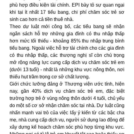
phù hợp điều kiện tài chính. EPI bày tỏ sự quan ngại
khi tại ít nhất 17 tiểu bang, chi phí chăm sóc trẻ sơ
sinh cao hơn cả tiền thuê nhà.
Theo dự luật mới công bố, các tiểu bang sẽ nhận
ngân sách hỗ trợ những gia đình có thu nhập thấp
hơn mức tối thiểu - khoảng 85% thu nhập trung bình
tiểu bang. Ngoài việc hỗ trợ tài chính cho các gia đình
có thu nhập thấp, các thượng nghị sĩ còn chú trọng
mở rộng năng lực cung cấp dịch vụ chăm sóc trẻ em
(dưới 13 tuổi) - nhất là những khu vực nông thôn, nơi
thiếu hụt trầm trọng cơ sở chất lượng.
Giới chức lưỡng đảng ở Thượng viện ước tính, hiện
nay, gần 40% dịch vụ chăm sóc trẻ em, đặc biệt
trường hợp trẻ ở vùng nông thôn dưới 4 tuổi, chủ yếu
do một số cơ sở nhận chăm sóc tại nhà. Dự luật cũng
nhấn mạnh vai trò của việc lấy ý kiến từ các bậc cha
mẹ, nhà cung cấp dịch vụ, người sử dụng lao động để
xây dựng kế hoạch chăm sóc phù hợp từng khu vực.