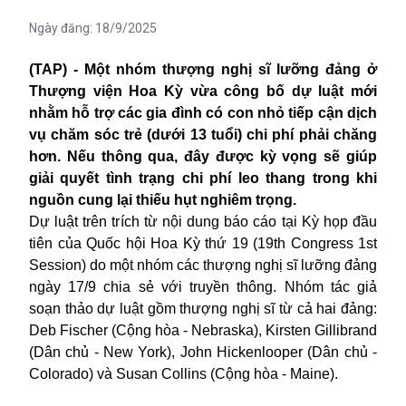
Ngày đăng:
18/9/2025
(TAP) - Một nhóm thượng nghị sĩ lưỡng đảng ở
Thượng viện Hoa Kỳ vừa công bố dự luật mới
nhằm hỗ trợ các gia đình có con nhỏ tiếp cận dịch
vụ chăm sóc trẻ (dưới 13 tuổi) chi phí phải chăng
hơn. Nếu thông qua, đây được kỳ vọng sẽ giúp
giải quyết tình trạng chi phí leo thang trong khi
nguồn cung lại thiếu hụt nghiêm trọng.
Dự luật trên trích từ nội dung báo cáo tại Kỳ họp đầu
tiên của Quốc hội
Hoa Kỳ
thứ 19 (19th Congress 1st
Session) do một nhóm các thượng nghị sĩ lưỡng đảng
ngày 17/9 chia sẻ với truyền thông. Nhóm tác giả
soạn thảo dự luật gồm thượng nghị sĩ từ cả hai đảng:
Deb Fischer (Cộng hòa - Nebraska), Kirsten Gillibrand
(Dân chủ - New York), John Hickenlooper (Dân chủ -
Colorado) và Susan Collins (Cộng hòa - Maine).