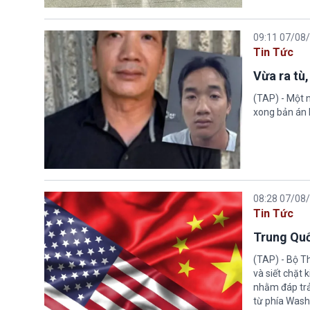
09:11 07/08
Tin Tức
Vừa ra tù,
(TAP) - Một n
xong bản án l
08:28 07/08
Tin Tức
Trung Quố
(TAP) - Bộ T
và siết chặt
nhằm đáp trả
từ phía Wash