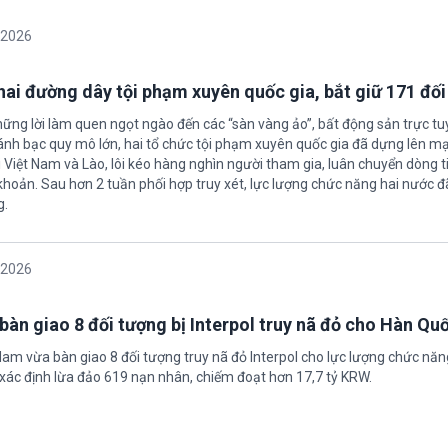
/2026
 hai đường dây tội phạm xuyên quốc gia, bắt giữ 171 đố
hững lời làm quen ngọt ngào đến các “sàn vàng ảo”, bất động sản trực t
nh bạc quy mô lớn, hai tổ chức tội phạm xuyên quốc gia đã dựng lên mạ
 Việt Nam và Lào, lôi kéo hàng nghìn người tham gia, luân chuyển dòng t
 khoản. Sau hơn 2 tuần phối hợp truy xét, lực lượng chức năng hai nước đ
g.
/2026
bàn giao 8 đối tượng bị Interpol truy nã đỏ cho Hàn Qu
 Nam vừa bàn giao 8 đối tượng truy nã đỏ Interpol cho lực lượng chức nă
xác định lừa đảo 619 nạn nhân, chiếm đoạt hơn 17,7 tỷ KRW.