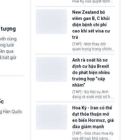
diễn ra sau phán quyết
Hoa Kỳ vừa quyết định
hồi tháng 2 bởi Tòa án
thu hồi thị thực (visa)
Tối cao Hoa Kỳ
của bà Maria Luiza
New Zealand bỏ
(SCOTUS) khi tuyên bố,
Ribeiro Viotti - Đại sứ
viêm gan B, C khỏi
việc áp thuế diện rộng là
Brazil tại Washington.
diện bệnh chi phí
hoàn toàn bất hợp pháp.
Động thái trên diễn ra
i tượng
cao khi xét visa cư
trong bối cảnh tranh
chấp ngoại giao giữa
trú
uyến cùng
chính quyền Tổng thống
(TAP) - Một thay đổi
ng lưới
Donald Trump và chính
quan trọng trong chính
iền qua
phủ cánh tả Tổng thống
sách nhập cư của New
Brazil Luiz Inácio Lula
ã bắt giữ
Zealand đang mở ra
Anh rà soát hồ sơ
da Silva đang leo thang
thêm cơ hội cho nhiều
định cư hậu Brexit
gay gắt.
người muốn định cư. Từ
do phát hiện nhiều
nay, người mắc viêm
trường hợp “cấp
gan B hoặc viêm gan C
sẽ không còn bị mặc
nhầm”
định không đáp ứng tiêu
(TAP) - Bộ Nội vụ Anh
chuẩn sức khỏe chỉ vì
đang rà soát một số hồ
chi phí điều trị khi nộp hồ
ốc
sơ thuộc Chương trình
sơ xin visa cư trú.
Định cư EU (EU
Hoa Kỳ - Iran có thể
ng Hàn Quốc.
Settlement Scheme -
đạt thỏa thuận mở
EUSS) sau khi xác định
eo biển Hormuz, giá
có trường hợp được cấp
dầu giảm mạnh
quy chế cư trú hậu
Brexit “do nhầm lẫn”.
(TAP) - Giới chức Hoa Kỳ
Động thái này làm dấy
vừa để ngỏ khả năng