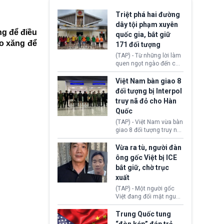
Triệt phá hai đường
dây tội phạm xuyên
ng để điều
quốc gia, bắt giữ
ào xăng để
171 đối tượng
(TAP) - Từ những lời làm
quen ngọt ngào đến các
“sàn vàng ảo”, bất động
sản trực tuyến cùng
Việt Nam bàn giao 8
đường dây đánh bạc quy
đối tượng bị Interpol
mô lớn, hai tổ chức tội
truy nã đỏ cho Hàn
phạm xuyên quốc gia đã
Quốc
dựng lên mạng lưới hoạt
động tại Việt Nam và
(TAP) - Việt Nam vừa bàn
Lào, lôi kéo hàng nghìn
giao 8 đối tượng truy nã
người tham gia, luân
đỏ Interpol cho lực lượng
chuyển dòng tiền qua
chức năng Hàn Quốc.
Vừa ra tù, người đàn
nhiều lớp tài khoản. Sau
Nhóm này bị xác định
ông gốc Việt bị ICE
hơn 2 tuần phối hợp truy
lừa đảo 619 nạn nhân,
bắt giữ, chờ trục
xét, lực lượng chức năng
chiếm đoạt hơn 17,7 tỷ
hai nước đã bắt giữ 171
xuất
KRW.
đối tượng.
(TAP) - Một người gốc
Việt đang đối mặt nguy
cơ bị trục xuất khỏi Hoa
Kỳ sau khi đã chấp hành
Trung Quốc tung
xong bản án liên quan