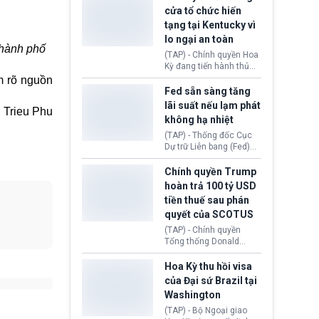
nhằm duy trì hoạt động
Chủ tịch Gianni Infantino
cửa tổ chức hiến
tiếp tục đối mặt cáo
tạng tại Kentucky vì
buộc dùng sức ép tài
lo ngại an toàn
chính để đổi lấy sự ủng
Thành phố
chính trị từ Liên đoàn
(TAP) - Chính quyền Hoa
Bóng đá Jordan. Trước
Kỳ đang tiến hành thủ
áp lực dồn dập, FIFA phải
tục thu hồi chứng nhận
m rõ nguồn
tổ chức cuộc họp khẩn ở
hoạt động của tổ chức
Fed sẵn sàng tăng
Morocco.
hiến tạng Network for
lãi suất nếu lạm phát
Trieu Phu
Hope (bang Kentucky).
không hạ nhiệt
Nguyên nhân vì đơn vị
này bị cáo buộc có nhiều
(TAP) - Thống đốc Cục
sai sót nghiêm trọng, vi
Dự trữ Liên bang (Fed)
phạm quy định về an
Lisa Cook nói sẽ ủng hộ
toàn y tế.
tăng lãi suất nếu lạm
Chính quyền Trump
phát ở Hoa Kỳ không tiếp
hoàn trả 100 tỷ USD
tục giảm trong thời gian
tiền thuế sau phán
tới.
quyết của SCOTUS
(TAP) - Chính quyền
Tổng thống Donald
Trump đã hoàn trả
khoảng 100 tỷ USD thuế
Hoa Kỳ thu hồi visa
quan từng thu theo Đạo
của Đại sứ Brazil tại
luật Quyền hạn Kinh tế
Washington
Khẩn cấp Quốc tế
(IEEPA). Động thái này
(TAP) - Bộ Ngoại giao