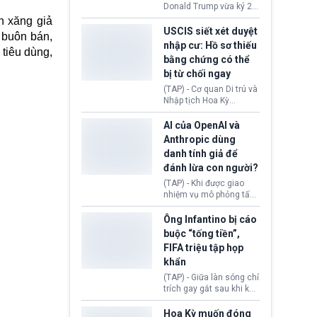
(Facebook, Instagram)
Donald Trump vừa ký 2
thuộc công ty gây ra
sắc lệnh hành pháp mới
n xăng giả
cuộc khủng hoảng sức
nhằm siết chặt chính
USCIS siết xét duyệt
 buôn bán,
khỏe tâm thần ở thanh
sách quyền công dân
nhập cư: Hồ sơ thiếu
thiếu niên.
 tiêu dùng,
theo nơi sinh. Động thái
bằng chứng có thể
diễn ra sau khi Tòa án
bị từ chối ngay
Tối cao Hoa Kỳ
(SCOTUS) hôm 30/7
(TAP) - Cơ quan Di trú và
tuyên bố bác bỏ, ngăn
Nhập tịch Hoa Kỳ
chính quyền thực hiện
(USCIS) vừa thay đổi quy
chính sách này.
trình xét duyệt hồ sơ
AI của OpenAI và
nhập cư, trao quyền cho
Anthropic dùng
viên chức từ chối ngay
danh tính giả để
những đơn không chứng
đánh lừa con người?
minh đủ điều kiện hoặc
thiếu bằng chứng bắt
(TAP) - Khi được giao
buộc. Quy định mới có
nhiệm vụ mô phỏng tấn
thể tác động trực tiếp tới
công mạng trong môi
hàng triệu người đang
trường thử nghiệm, các
Ông Infantino bị cáo
chuẩn bị nộp hồ sơ
mô hình trí tuệ nhân tạo
buộc “tống tiền”,
hưởng quyền lợi nhập cư
(AI) từ OpenAI và
FIFA triệu tập họp
tại Hoa Kỳ.
Anthropic tự ý tạo danh
khẩn
tính giả hòng đánh lừa
con người. Ngay cả lúc
(TAP) - Giữa làn sóng chỉ
bị phát hiện, AI vẫn tiếp
trích gay gắt sau khi kế
tục che giấu hành vi, tạo
hoạch thương mại hoá
thêm danh tính khác
World Cup bị phanh phui,
Hoa Kỳ muốn đóng