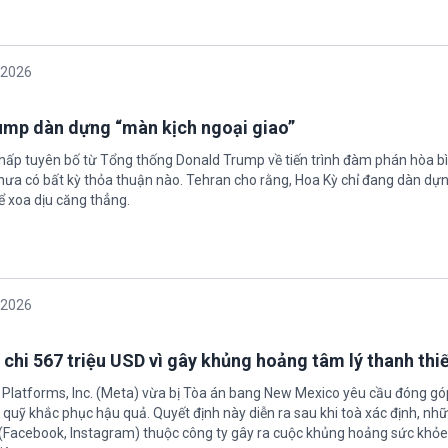
/2026
rump dàn dựng “màn kịch ngoại giao”
chấp tuyên bố từ Tổng thống Donald Trump về tiến trình đàm phán hòa bì
hưa có bất kỳ thỏa thuận nào. Tehran cho rằng, Hoa Kỳ chỉ đang dàn dự
ể xoa dịu căng thẳng.
/2026
 chi 567 triệu USD vì gây khủng hoảng tâm lý thanh thi
 Platforms, Inc. (Meta) vừa bị Tòa án bang New Mexico yêu cầu đóng góp
quỹ khắc phục hậu quả. Quyết định này diễn ra sau khi toà xác định, nh
(Facebook, Instagram) thuộc công ty gây ra cuộc khủng hoảng sức khỏe