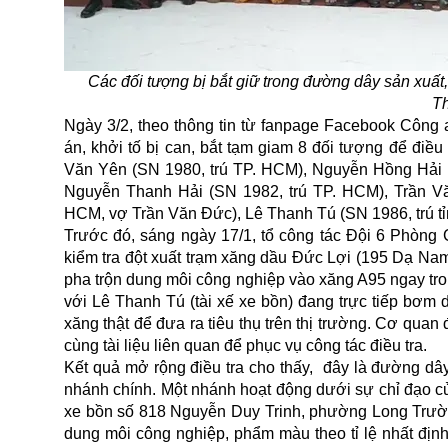
Các đối tượng bị bắt giữ trong đường dây sản xu
T
Ngày 3/2, theo thông tin từ fanpage Facebook Công
án, khởi tố bị can, bắt tạm giam 8 đối tượng để điều 
Văn Yên (SN 1980, trú TP. HCM), Nguyễn Hồng Hải (
Nguyễn Thanh Hải (SN 1982, trú TP. HCM), Trần V
HCM, vợ Trần Văn Đức), Lê Thanh Tú (SN 1986, trú t
Trước đó, sáng ngày 17/1, tổ công tác Đội 6 Phòng 
kiểm tra đột xuất trạm xăng dầu Đức Lợi (195 Dạ Na
pha trộn dung môi công nghiệp vào xăng A95 ngay tro
với Lê Thanh Tú (tài xế xe bồn) đang trực tiếp b
xăng thật để đưa ra tiêu thụ trên thị trường. Cơ quan
cùng tài liệu liên quan để phục vụ công tác điều tra.
Kết quả mở rộng điều tra cho thấy, đây là đường dây
nhánh chính. Một nhánh hoạt động dưới sự chỉ đạo củ
xe bồn số 818 Nguyễn Duy Trinh, phường Long Trườn
dung môi công nghiệp, phẩm màu theo tỉ lệ nhất địn