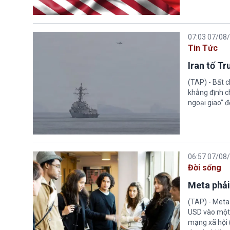
07:03 07/08
Tin Tức
Iran tố T
(TAP) - Bất 
khẳng định c
ngoại giao” đ
06:57 07/08
Đời sống
Meta phải
(TAP) - Meta
USD vào một 
mạng xã hội 