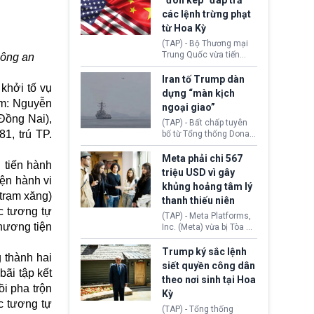
“đòn kép” đáp trả
đến tội ác từ hơn 30
các lệnh trừng phạt
năm trước tại California.
từ Hoa Kỳ
(TAP) - Bộ Thương mại
Trung Quốc vừa tiến
Công an
hành áp đặt lệnh trừng
phạt lên hàng loạt thực
Iran tố Trump dàn
khởi tố vụ
thể và siết chặt kiểm
dựng “màn kịch
soát xuất khẩu máy bay
ồm: Nguyễn
ngoại giao”
không người lái (UAV)
Đồng Nai),
sang Hoa Kỳ. Động thái
(TAP) - Bất chấp tuyên
1, trú TP.
này nhằm đáp trả các
bố từ Tổng thống Donald
biện pháp hạn chế
Trump về tiến trình đàm
thương mại, áp thuế mới
phán hòa bình, Iran
Meta phải chi 567
 tiến hành
cùng lệnh cấm công
khẳng định chưa có bất
triệu USD vì gây
nghệ gần đây từ phía
kỳ thỏa thuận nào.
ện hành vi
khủng hoảng tâm lý
Washington.
Tehran cho rằng, Hoa Kỳ
trạm xăng)
thanh thiếu niên
chỉ đang dàn dựng “màn
c tương tự
kịch ngoại giao” để xoa
(TAP) - Meta Platforms,
dịu căng thẳng.
phương tiện
Inc. (Meta) vừa bị Tòa án
bang New Mexico yêu
cầu đóng góp 567 triệu
Trump ký sắc lệnh
 thành hai
USD vào một quỹ khắc
siết quyền công dân
ãi tập kết
phục hậu quả. Quyết
theo nơi sinh tại Hoa
định này diễn ra sau khi
i pha trộn
Kỳ
toà xác định, những nền
c tương tự
tảng mạng xã hội
(TAP) - Tổng thống