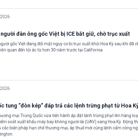
/2026
 người đàn ông gốc Việt bị ICE bắt giữ, chờ trục xuất
gười gốc Việt đang đối mặt nguy cơ bị trục xuất khỏi Hoa Kỳ sau khi đã 
iên quan đến tội ác từ hơn 30 năm trước tại California.
/2026
c tung “đòn kép” đáp trả các lệnh trừng phạt từ Hoa K
hương mại Trung Quốc vừa tiến hành áp đặt lệnh trừng phạt lên hàng loạ
 kiểm soát xuất khẩu máy bay không người lái (UAV) sang Hoa Kỳ. Động th
 các biện pháp hạn chế thương mại, áp thuế mới cùng lệnh cấm công n
ington.