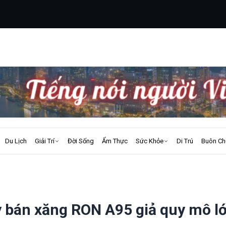
Du Lịch
Giải Trí
Đời Sống
Ẩm Thực
Sức Khỏe
Di Trú
Buôn Ch
y bán xăng RON A95 giả quy mô l