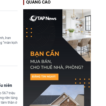
QUẢNG CÁO
Bộ An ninh Nội địa Hoa
Kỳ (DHS) đang đối mặt
nguy cơ thiếu hụt lực
lượng trầm trọng. Điều
này cần được đặc biệt
chú ý bởi nếu các siêu
bão đổ bộ Hoa Kỳ ở nửa
cuối năm 2026, lực
lượng ứng phó “mỏng”
có thể làm nghẽn công
nh, Iran
tác cứu trợ; dẫn đến hệ
ng “màn kịch
thống ứng phó khẩn cấp
quốc gia quá tải.
ếu niên
 567 triệu
ững nền tảng
 tâm thần ở