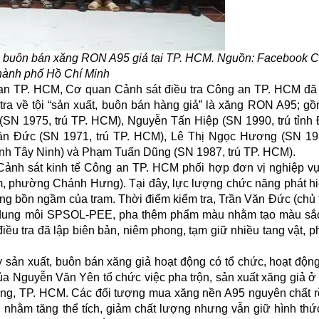
ất, buôn bán xăng RON A95 giả tại TP. HCM. Nguồn: Facebook 
hành phố Hồ Chí Minh
 an TP. HCM, Cơ quan Cảnh sát điều tra Công an TP. HCM đã 
tra về tội “sản xuất, buôn bán
hàng giả
” là xăng RON A95; g
SN 1975, trú TP. HCM), Nguyễn Tấn Hiệp (SN 1990, trú tỉnh 
ăn Đức (SN 1971, trú TP. HCM), Lê Thị Ngọc Hương (SN 198
ỉnh Tây Ninh) và Phạm Tuấn Dũng (SN 1987, trú TP. HCM).
Cảnh sát kinh tế Công an TP. HCM phối hợp đơn vị nghiệp vụ
m, phường Chánh Hưng). Tại đây, lực lượng chức năng phát hi
ng bồn ngầm của trạm. Thời điểm kiểm tra, Trần Văn Đức (chủ 
ơm dung môi SPSOL-PEE, pha thêm phẩm màu nhằm tạo màu sắ
 điều tra đã lập biên bản, niêm phong, tạm giữ nhiều tang vật, 
 sản xuất, buôn bán xăng giả hoạt động có tổ chức, hoạt động
a Nguyễn Văn Yên tổ chức việc pha trộn, sản xuất xăng giả ở b
g, TP. HCM. Các đối tượng mua xăng nền A95 nguyên chất rồ
h nhằm tăng thể tích, giảm chất lượng nhưng vẫn giữ hình thứ