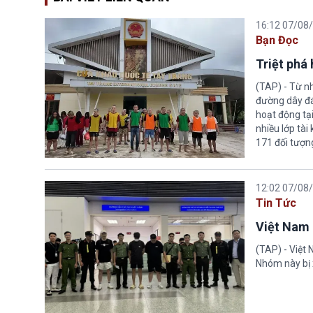
16:12 07/08
Bạn Đọc
Triệt phá
(TAP) - Từ n
đường dây đá
hoạt động tại
nhiều lớp tài
171 đối tượn
12:02 07/08
Tin Tức
Việt Nam 
(TAP) - Việt
Nhóm này bị 