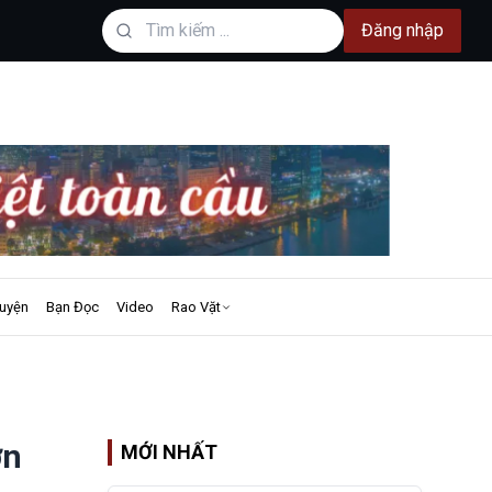
Đăng nhập
uyện
Bạn Đọc
Video
Rao Vặt
ớn
MỚI NHẤT