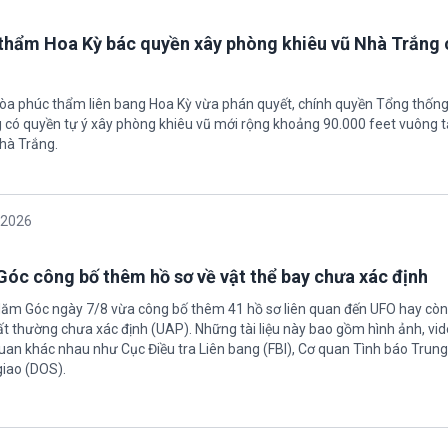
thẩm Hoa Kỳ bác quyền xây phòng khiêu vũ Nhà Trắng 
tòa phúc thẩm liên bang Hoa Kỳ vừa phán quyết, chính quyền Tổng thốn
có quyền tự ý xây phòng khiêu vũ mới rộng khoảng 90.000 feet vuông t
hà Trắng.
/2026
óc công bố thêm hồ sơ về vật thể bay chưa xác định
Năm Góc ngày 7/8 vừa công bố thêm 41 hồ sơ liên quan đến UFO hay còn 
ất thường chưa xác định (UAP). Những tài liệu này bao gồm hình ảnh, vid
quan khác nhau như Cục Điều tra Liên bang (FBI), Cơ quan Tình báo Trun
giao (DOS).