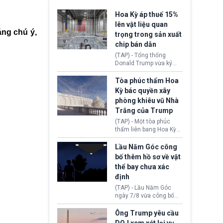
Hoa Kỳ áp thuế 15%
lên vật liệu quan
áng chú ý,
trọng trong sản xuất
chip bán dẫn
(TAP) - Tổng thống
Donald Trump vừa ký
sắc lệnh áp thuế bổ
sung 15% cùng cơ chế
Tòa phúc thẩm Hoa
giá sàn nhập khẩu
Kỳ bác quyền xây
nghiêm ngặt đối với
phòng khiêu vũ Nhà
polysilicon và các sản
Trắng của Trump
phẩm hạ nguồn. Quyết
định này nhằm khôi
(TAP) - Một tòa phúc
phục chuỗi cung ứng
thẩm liên bang Hoa Kỳ
công nghệ, năng lượng
vừa phán quyết, chính
mặt trời nội địa trước sự
quyền Tổng thống
Lầu Năm Góc công
thống trị của Trung
Donald Trump không có
bố thêm hồ sơ về vật
Quốc.
quyền tự ý xây phòng
thể bay chưa xác
khiêu vũ mới rộng
định
khoảng 90.000 feet
vuông tại khu vực Cánh
(TAP) - Lầu Năm Góc
Đông Nhà Trắng.
ngày 7/8 vừa công bố
thêm 41 hồ sơ liên quan
đến UFO hay còn được
Ông Trump yêu cầu
gọi là hiện tượng bất