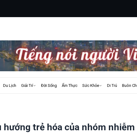
Du Lịch
Giải Trí
Đời Sống
Ẩm Thực
Sức Khỏe
Di Trú
Buôn Ch
u hướng trẻ hóa của nhóm nhiễm