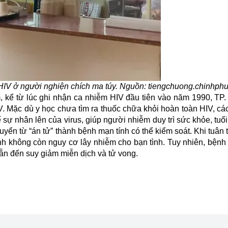
HIV ở người nghiện chích ma túy. Nguồn: tiengchuong.chinhphu
, kể từ lúc ghi nhận ca nhiễm HIV đầu tiên vào năm 1990, TP
V. Mặc dù y học chưa tìm ra thuốc chữa khỏi hoàn toàn HIV, cá
ế sự nhân lên của virus, giúp người nhiễm duy trì sức khỏe, tuổ
yển từ “án tử” thành bệnh mạn tính có thể kiểm soát. Khi tuân th
nh không còn nguy cơ lây nhiễm cho bạn tình. Tuy nhiên, bệnh 
dẫn đến suy giảm miễn dịch và tử vong.