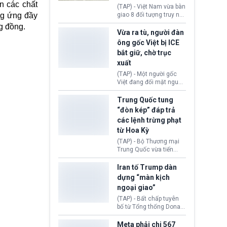
n các chất
động tại Việt Nam và
(TAP) - Việt Nam vừa bàn
Lào, lôi kéo hàng nghìn
ng ứng đầy
giao 8 đối tượng truy nã
người tham gia, luân
đỏ Interpol cho lực lượng
ng đồng.
chuyển dòng tiền qua
chức năng Hàn Quốc.
Vừa ra tù, người đàn
nhiều lớp tài khoản. Sau
Nhóm này bị xác định
ông gốc Việt bị ICE
hơn 2 tuần phối hợp truy
lừa đảo 619 nạn nhân,
bắt giữ, chờ trục
xét, lực lượng chức năng
chiếm đoạt hơn 17,7 tỷ
hai nước đã bắt giữ 171
xuất
KRW.
đối tượng.
(TAP) - Một người gốc
Việt đang đối mặt nguy
cơ bị trục xuất khỏi Hoa
Kỳ sau khi đã chấp hành
Trung Quốc tung
xong bản án liên quan
“đòn kép” đáp trả
đến tội ác từ hơn 30
các lệnh trừng phạt
năm trước tại California.
từ Hoa Kỳ
(TAP) - Bộ Thương mại
Trung Quốc vừa tiến
hành áp đặt lệnh trừng
phạt lên hàng loạt thực
Iran tố Trump dàn
thể và siết chặt kiểm
dựng “màn kịch
soát xuất khẩu máy bay
ngoại giao”
không người lái (UAV)
sang Hoa Kỳ. Động thái
(TAP) - Bất chấp tuyên
này nhằm đáp trả các
bố từ Tổng thống Donald
biện pháp hạn chế
Trump về tiến trình đàm
thương mại, áp thuế mới
phán hòa bình, Iran
Meta phải chi 567