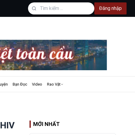
Đăng nhập
uyện
Bạn Đọc
Video
Rao Vặt
 HIV
MỚI NHẤT