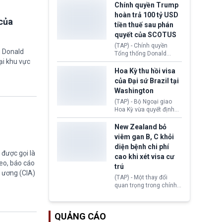
toàn y tế.
tăng lãi suất nếu lạm
Chính quyền Trump
phát ở Hoa Kỳ không tiếp
hoàn trả 100 tỷ USD
tục giảm trong thời gian
của
tiền thuế sau phán
tới.
quyết của SCOTUS
(TAP) - Chính quyền
g Donald
Tổng thống Donald
ại khu vực
Trump đã hoàn trả
khoảng 100 tỷ USD thuế
Hoa Kỳ thu hồi visa
quan từng thu theo Đạo
của Đại sứ Brazil tại
luật Quyền hạn Kinh tế
Washington
Khẩn cấp Quốc tế
(IEEPA). Động thái này
(TAP) - Bộ Ngoại giao
diễn ra sau phán quyết
Hoa Kỳ vừa quyết định
hồi tháng 2 bởi Tòa án
thu hồi thị thực (visa)
Tối cao Hoa Kỳ
của bà Maria Luiza
New Zealand bỏ
(SCOTUS) khi tuyên bố,
Ribeiro Viotti - Đại sứ
viêm gan B, C khỏi
việc áp thuế diện rộng là
Brazil tại Washington.
diện bệnh chi phí
hoàn toàn bất hợp pháp.
Động thái trên diễn ra
được gọi là
cao khi xét visa cư
trong bối cảnh tranh
eo, báo cáo
chấp ngoại giao giữa
trú
g ương (CIA)
chính quyền Tổng thống
(TAP) - Một thay đổi
Donald Trump và chính
quan trọng trong chính
phủ cánh tả Tổng thống
sách nhập cư của New
Brazil Luiz Inácio Lula
Zealand đang mở ra
da Silva đang leo thang
thêm cơ hội cho nhiều
gay gắt.
QUẢNG CÁO
người muốn định cư. Từ