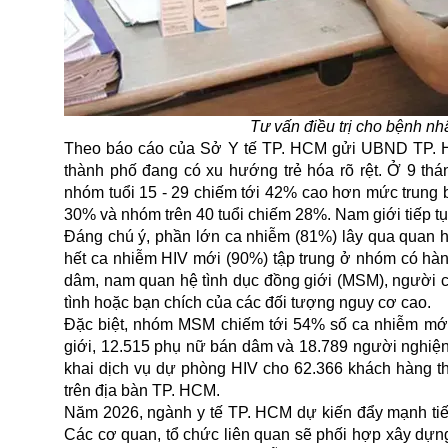
Tư vấn điều trị cho bệnh n
Theo báo cáo của Sở Y tế TP. HCM gửi UBND TP. HCM
thành phố đang có xu hướng trẻ hóa rõ rệt. Ở 9 th
nhóm tuổi 15 - 29 chiếm tới 42% cao hơn mức trung b
30% và nhóm trên 40 tuổi chiếm 28%. Nam giới tiếp tụ
Đáng chú ý, phần lớn ca nhiễm (81%) lây qua quan h
hết ca nhiễm HIV mới (90%) tập trung ở nhóm có hàn
dâm, nam quan hệ tình dục đồng giới (MSM), người c
tình hoặc bạn chích của các đối tượng nguy cơ cao.
Đặc biệt, nhóm MSM chiếm tới 54% số ca nhiễm mới
giới, 12.515 phụ nữ bán dâm và 18.789 người nghiện 
khai dịch vụ dự phòng HIV cho 62.366 khách hàng 
trên địa bàn TP. HCM.
Năm 2026, ngành y tế TP. HCM dự kiến đẩy mạnh tiế
Các cơ quan, tổ chức liên quan sẽ phối hợp xây dựn