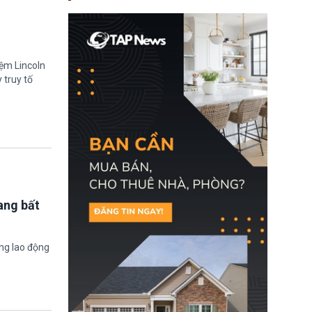
nay, người mắc viêm
gan B hoặc viêm gan C
sẽ không còn bị mặc
định không đáp ứng tiêu
chuẩn sức khỏe chỉ vì
chi phí điều trị khi nộp hồ
iệm Lincoln
sơ xin visa cư trú.
 truy tố
ang bất
ờng lao động