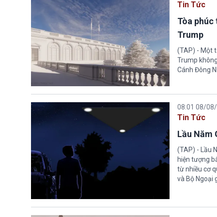
Tin Tức
Tòa phúc 
Trump
(TAP) - Một 
Trump không 
Cánh Đông N
08:01 08/08
Tin Tức
Lầu Năm G
(TAP) - Lầu 
hiện tượng b
từ nhiều cơ 
và Bộ Ngoại 