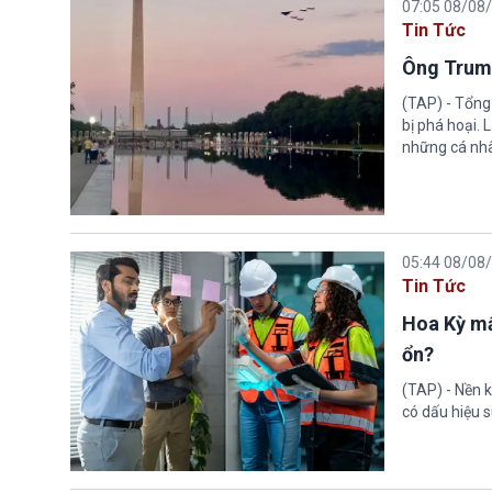
07:05 08/08
Tin Tức
Ông Trump
(TAP) - Tổng
bị phá hoại.
những cá nhâ
05:44 08/08
Tin Tức
Hoa Kỳ mấ
ổn?
(TAP) - Nền k
có dấu hiệu s