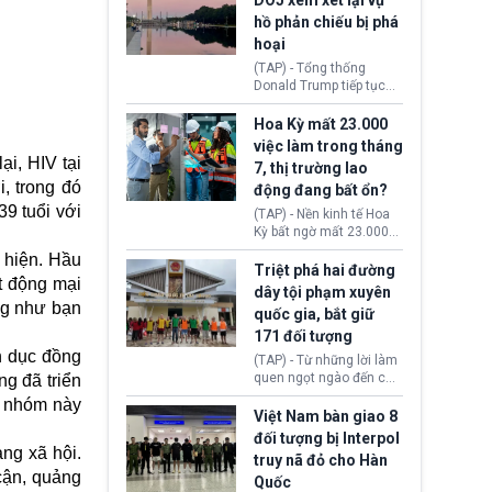
DOJ xem xét lại vụ
thường chưa xác định
hồ phản chiếu bị phá
(UAP). Những tài liệu này
hoại
bao gồm hình ảnh,
video, báo cáo từ nhiều
(TAP) - Tổng thống
cơ quan khác nhau như
Donald Trump tiếp tục
Cục Điều tra Liên bang
cho rằng, hồ phản chiếu
(FBI), Cơ quan Tình báo
trước Đài tưởng niệm
Hoa Kỳ mất 23.000
Trung ương (CIA) và Bộ
Lincoln bị phá hoại. Lãnh
việc làm trong tháng
Ngoại giao (DOS).
đạo Nhà Trắng yêu cầu
i, HIV tại
7, thị trường lao
Bộ Tư pháp (DOJ) xem
, trong đó
động đang bất ổn?
xét lại quyết định hủy
truy tố những cá nhân bị
9 tuổi với
(TAP) - Nền kinh tế Hoa
nghi ngờ làm hư hại
Kỳ bất ngờ mất 23.000
công trình.
việc làm vào tháng 7,
 hiện. Hầu
cho thấy thị trường lao
Triệt phá hai đường
t động mại
động có dấu hiệu suy
dây tội phạm xuyên
yếu sau thời gian duy trì
ng như bạn
quốc gia, bắt giữ
tương đối ổn định suốt
171 đối tượng
nửa năm 2026.
h dục đồng
(TAP) - Từ những lời làm
quen ngọt ngào đến các
g đã triển
“sàn vàng ảo”, bất động
c nhóm này
sản trực tuyến cùng
Việt Nam bàn giao 8
đường dây đánh bạc quy
đối tượng bị Interpol
mô lớn, hai tổ chức tội
ng xã hội.
truy nã đỏ cho Hàn
phạm xuyên quốc gia đã
cận, quảng
Quốc
dựng lên mạng lưới hoạt