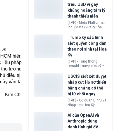
cùng lệnh cấm công
khẳng định chưa có bất
triệu USD vì gây
nghệ gần đây từ phía
kỳ thỏa thuận nào.
khủng hoảng tâm lý
Washington.
Tehran cho rằng, Hoa Kỳ
thanh thiếu niên
chỉ đang dàn dựng “màn
kịch ngoại giao” để xoa
(TAP) - Meta Platforms,
dịu căng thẳng.
Inc. (Meta) vừa bị Tòa án
bang New Mexico yêu
cầu đóng góp 567 triệu
Trump ký sắc lệnh
USD vào một quỹ khắc
siết quyền công dân
phục hậu quả. Quyết
theo nơi sinh tại Hoa
.vn
định này diễn ra sau khi
Kỳ
toà xác định, những nền
. HCM hiện
tảng mạng xã hội
(TAP) - Tổng thống
c liệu pháp
(Facebook, Instagram)
Donald Trump vừa ký 2
i thọ tương
thuộc công ty gây ra
sắc lệnh hành pháp mới
cuộc khủng hoảng sức
ủ điều trị,
nhằm siết chặt chính
USCIS siết xét duyệt
khỏe tâm thần ở thanh
sách quyền công dân
này vẫn là
nhập cư: Hồ sơ thiếu
thiếu niên.
theo nơi sinh. Động thái
bằng chứng có thể
diễn ra sau khi Tòa án
bị từ chối ngay
Kim Chi
Tối cao Hoa Kỳ
(SCOTUS) hôm 30/7
(TAP) - Cơ quan Di trú và
tuyên bố bác bỏ, ngăn
Nhập tịch Hoa Kỳ
chính quyền thực hiện
(USCIS) vừa thay đổi quy
chính sách này.
trình xét duyệt hồ sơ
AI của OpenAI và
nhập cư, trao quyền cho
Anthropic dùng
viên chức từ chối ngay
danh tính giả để
những đơn không chứng