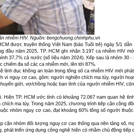
hân nhiễm HIV. Nguồn: tiengchuong.chinhphu.vn
 được truyền thông Việt Nam (báo Tuổi trẻ) ngày 5/1 dẫn lạ
áng đầu năm 2025, TP. HCM ghi nhận 3.197 ca nhiễm HIV mới
ình 37,7% cả nước (số liệu năm 2024). Xếp sau là nhóm 30 - 3
c chiếm đa số các ca nhiễm mới, lên tới 87%.
ệ tình dục không an toàn trong tổng số ca nhiễm HIV mới phát
h vi nguy cơ cao, gồm: người nghiện chích ma túy, người hoạ
huyển giới, vợ/chồng hoặc bạn tình của người nhiễm HIV, cũ
. Hiện TP. HCM ước tính có khoảng 72.067 nam quan hệ tìn
chích ma túy. Trong năm 2025, chương trình tiếp cận cộng đồn
thuộc nhóm nguy cơ cao, đạt khoảng 60% tổng số người thuộ
p cận nhóm đối tượng nguy cơ cao thông qua nền tảng số, mạ
g, phát triển ứng dụng công nghệ hiện có nhằm chủ động tiếp 