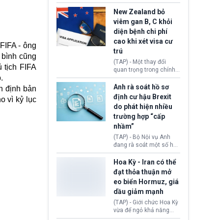
hồi tháng 2 bởi Tòa án
thu hồi thị thực (visa)
Tối cao Hoa Kỳ
của bà Maria Luiza
New Zealand bỏ
(SCOTUS) khi tuyên bố,
Ribeiro Viotti - Đại sứ
viêm gan B, C khỏi
việc áp thuế diện rộng là
Brazil tại Washington.
diện bệnh chi phí
hoàn toàn bất hợp pháp.
Động thái trên diễn ra
cao khi xét visa cư
trong bối cảnh tranh
FIFA - ông
chấp ngoại giao giữa
trú
 bình cũng
chính quyền Tổng thống
(TAP) - Một thay đổi
Donald Trump và chính
ủ tịch FIFA
quan trọng trong chính
phủ cánh tả Tổng thống
.
sách nhập cư của New
Brazil Luiz Inácio Lula
Zealand đang mở ra
Anh rà soát hồ sơ
n định bản
da Silva đang leo thang
thêm cơ hội cho nhiều
định cư hậu Brexit
gay gắt.
o vì kỷ lục
người muốn định cư. Từ
do phát hiện nhiều
nay, người mắc viêm
trường hợp “cấp
gan B hoặc viêm gan C
sẽ không còn bị mặc
nhầm”
định không đáp ứng tiêu
(TAP) - Bộ Nội vụ Anh
chuẩn sức khỏe chỉ vì
đang rà soát một số hồ
chi phí điều trị khi nộp hồ
sơ thuộc Chương trình
sơ xin visa cư trú.
Định cư EU (EU
Hoa Kỳ - Iran có thể
Settlement Scheme -
đạt thỏa thuận mở
EUSS) sau khi xác định
eo biển Hormuz, giá
có trường hợp được cấp
dầu giảm mạnh
quy chế cư trú hậu
Brexit “do nhầm lẫn”.
(TAP) - Giới chức Hoa Kỳ
Động thái này làm dấy
vừa để ngỏ khả năng
lên lo ngại về việc thực
sớm đạt thỏa thuận với