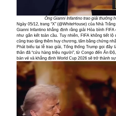
Ông Gianni Infantino trao giải thưởng
Ngày 05/12, trang “X” (@WhiteHouse) của Nhà Trắng đ
Gianni Infantino khẳng định rằng giải Hòa bình FIF
như gắn kết toàn cầu. Tuy nhiên, FIFA không tiết lộ 
cũng trao tặng thêm huy chương, tấm bằng chứng nh
Phát biểu tại lễ trao giải, Tổng thống Trump gọi đâ
thân đã “cứu hàng triệu người”, từ Congo đến Ấn Độ, 
bán vé và khẳng định World Cup 2026 sẽ trở thành sự 