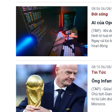
08:56 06/08
Đời sống
AI của Op
(TAP) - Khi 
hình trí tuệ 
Ngay cả lúc b
hoạt động
08:10 06/08
Tin Tức
Ông Infant
(TAP) - Giữa 
Chủ tịch Gian
trị từ Liên đ
Morocco.