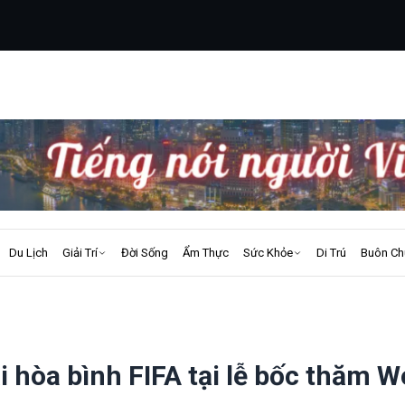
Du Lịch
Giải Trí
Đời Sống
Ẩm Thực
Sức Khỏe
Di Trú
Buôn Ch
hòa bình FIFA tại lễ bốc thăm W