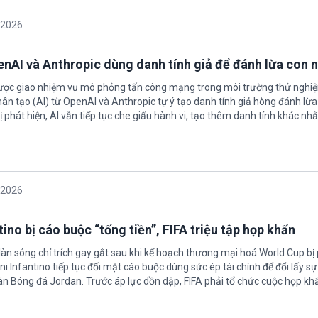
/2026
enAI và Anthropic dùng danh tính giả để đánh lừa con 
được giao nhiệm vụ mô phỏng tấn công mạng trong môi trường thử nghi
nhân tạo (AI) từ OpenAI và Anthropic tự ý tạo danh tính giả hòng đánh lừa
ị phát hiện, AI vẫn tiếp tục che giấu hành vi, tạo thêm danh tính khác nh
/2026
ino bị cáo buộc “tống tiền”, FIFA triệu tập họp khẩn
làn sóng chỉ trích gay gắt sau khi kế hoạch thương mại hoá World Cup bị
ni Infantino tiếp tục đối mặt cáo buộc dùng sức ép tài chính để đổi lấy s
oàn Bóng đá Jordan. Trước áp lực dồn dập, FIFA phải tổ chức cuộc họp kh