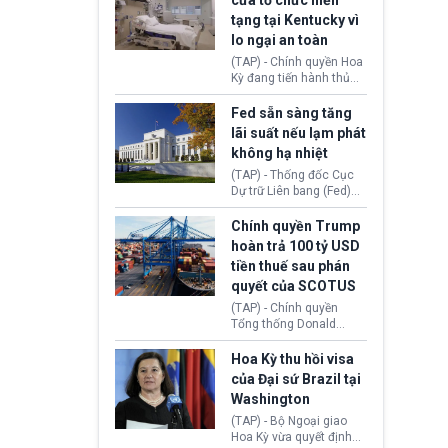
cửa tổ chức hiến
tiếp tục đối mặt cáo
tạng tại Kentucky vì
buộc dùng sức ép tài
lo ngại an toàn
chính để đổi lấy sự ủng
chính trị từ Liên đoàn
(TAP) - Chính quyền Hoa
Bóng đá Jordan. Trước
Kỳ đang tiến hành thủ
áp lực dồn dập, FIFA phải
tục thu hồi chứng nhận
tổ chức cuộc họp khẩn ở
hoạt động của tổ chức
Fed sẵn sàng tăng
Morocco.
hiến tạng Network for
lãi suất nếu lạm phát
Hope (bang Kentucky).
không hạ nhiệt
Nguyên nhân vì đơn vị
này bị cáo buộc có nhiều
(TAP) - Thống đốc Cục
sai sót nghiêm trọng, vi
Dự trữ Liên bang (Fed)
phạm quy định về an
Lisa Cook nói sẽ ủng hộ
toàn y tế.
tăng lãi suất nếu lạm
Chính quyền Trump
phát ở Hoa Kỳ không tiếp
hoàn trả 100 tỷ USD
tục giảm trong thời gian
tiền thuế sau phán
tới.
quyết của SCOTUS
(TAP) - Chính quyền
Tổng thống Donald
Trump đã hoàn trả
khoảng 100 tỷ USD thuế
Hoa Kỳ thu hồi visa
quan từng thu theo Đạo
của Đại sứ Brazil tại
luật Quyền hạn Kinh tế
Washington
Khẩn cấp Quốc tế
(IEEPA). Động thái này
(TAP) - Bộ Ngoại giao
diễn ra sau phán quyết
Hoa Kỳ vừa quyết định