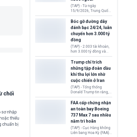
đến ổ dịch Salmonella
(TAP) - Từ ngày
khiến ít nhất 110 người
15/9/2026, Trung Quốc
mắc bệnh tại bang
áp dụng quy định mới về
Minnesota.
quản lý xuất nhập cảnh.
Bóc gỡ đường dây
Một hành vi vi phạm giấy
đánh bạc 24/24, luân
tờ, xuất nhập cảnh trái
chuyển hơn 3.000 tỷ
phép hay liên quan kiểm
đồng
soát công nghệ có thể
khiến công dân Trung
(TAP) - 2.003 tài khoản,
Quốc đối mặt lệnh cấm
hơn 3.000 tỷ đồng và
xuất cảnh kéo dài tới 3
một đường dây đánh
năm. Trong khi đó, người
bạc xuyên quốc gia vận
Trump chỉ trích
nước ngoài sử dụng giấy
hành 24/24 giờ vừa bị
những tập đoàn dầu
tờ giả có nguy cơ bị từ
Công an TP. Hải Phòng
khí thu lợi lớn nhờ
chối nhập cảnh hoặc
(Việt Nam) bóc gỡ.
cấm vào Trung Quốc tới
cuộc chiến ở Iran
5 năm.
(TAP) - Tổng thống
Donald Trump tin rằng, 2
ừ chối
tập đoàn dầu khí
ExxonMobil và Chevron
FAA cấp chứng nhận
đã thu về lợi nhuận quá
an toàn bay Boeing
ồ sơ nhập
lớn nhờ giá dầu tăng
737 Max 7 sau nhiều
mạnh suốt thời gian Hoa
hoặc thiếu
năm trì hoãn
Kỳ xảy ra xung đột ở
g chuẩn bị
Iran. Trên cơ sở đó, lãnh
(TAP) - Cục Hàng không
đạo Nhà Trắng kêu gọi
Liên bang Hoa Kỳ (FAA)
các doanh nghiệp cần