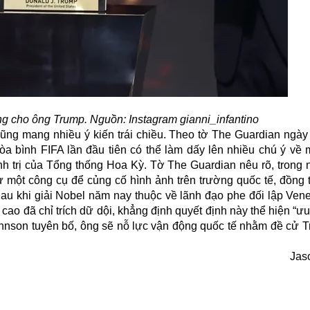
ng cho ông Trump. Nguồn: Instagram gianni_infantino
cũng mang nhiều ý kiến trái chiều. Theo tờ The Guardian ngày
a bình FIFA lần đầu tiên có thể làm dấy lên nhiều chú ý về m
nh trị của Tổng thống Hoa Kỳ. Tờ The Guardian nêu rõ, trong 
 một công cụ để củng cố hình ảnh trên trường quốc tế, đồng 
Sau khi
giải Nobel
năm nay thuộc về lãnh đạo phe đối lập Vene
ao đã chỉ trích dữ dội, khẳng định quyết định này thể hiện “ưu
 Johnson tuyên bố, ông sẽ nỗ lực vận động quốc tế nhằm đề cử 
Jas