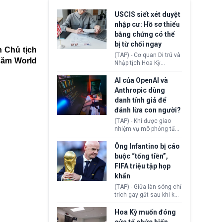
USCIS siết xét duyệt
nhập cư: Hồ sơ thiếu
bằng chứng có thể
bị từ chối ngay
h Chủ tịch
(TAP) - Cơ quan Di trú và
thăm World
Nhập tịch Hoa Kỳ
(USCIS) vừa thay đổi quy
trình xét duyệt hồ sơ
AI của OpenAI và
nhập cư, trao quyền cho
Anthropic dùng
viên chức từ chối ngay
danh tính giả để
những đơn không chứng
đánh lừa con người?
minh đủ điều kiện hoặc
thiếu bằng chứng bắt
(TAP) - Khi được giao
buộc. Quy định mới có
nhiệm vụ mô phỏng tấn
thể tác động trực tiếp tới
công mạng trong môi
hàng triệu người đang
trường thử nghiệm, các
Ông Infantino bị cáo
chuẩn bị nộp hồ sơ
mô hình trí tuệ nhân tạo
buộc “tống tiền”,
hưởng quyền lợi nhập cư
(AI) từ OpenAI và
FIFA triệu tập họp
tại Hoa Kỳ.
Anthropic tự ý tạo danh
khẩn
tính giả hòng đánh lừa
con người. Ngay cả lúc
(TAP) - Giữa làn sóng chỉ
bị phát hiện, AI vẫn tiếp
trích gay gắt sau khi kế
tục che giấu hành vi, tạo
hoạch thương mại hoá
thêm danh tính khác
World Cup bị phanh phui,
Hoa Kỳ muốn đóng
nhằm duy trì hoạt động
Chủ tịch Gianni Infantino