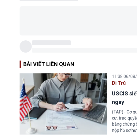
BÀI VIẾT LIÊN QUAN
11:38 06/08
Di Trú
USCIS siế
ngay
(TAP) - Cơ qu
cư, trao quy
bằng chứng bắ
nộp hồ sơ hư