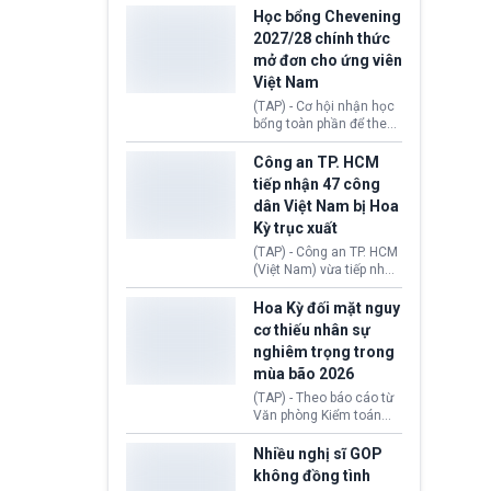
thi Thỏa thuận Rút khỏi
Iran nhằm mở lại eo biển
Học bổng Chevening
Liên minh châu Âu
Hormuz, mở đường cho
2027/28 chính thức
(Withdrawal
việc khôi phục hoạt
mở đơn cho ứng viên
Agreement).
động hàng hải. Những
Việt Nam
tín hiệu ngoại giao tích
cực này lập tức tác động
(TAP) - Cơ hội nhận học
đến thị trường năng
bổng toàn phần để theo
lượng, kéo giá dầu thế
học chương trình thạc sĩ
giới lùi sâu xuống dưới
tại Vương quốc Anh đã
Công an TP. HCM
mức 80 USD/thùng.
chính thức quay trở lại.
tiếp nhận 47 công
Học bổng Chevening
dân Việt Nam bị Hoa
2027/28 của Chính phủ
Kỳ trục xuất
Anh vừa mở cổng ứng
tuyển dành riêng ứng
(TAP) - Công an TP. HCM
viên Việt Nam, hỗ trợ
(Việt Nam) vừa tiếp nhận
toàn bộ chi phí học tập
47 công dân Việt Nam bị
cùng nhiều quyền lợi
Hoa Kỳ trục xuất về
Hoa Kỳ đối mặt nguy
trong suốt một năm
nước. Đây là đợt có số
cơ thiếu nhân sự
học.
lượng lớn nhất từ đầu
nghiêm trọng trong
năm 2026 đến nay, phản
mùa bão 2026
ánh xu hướng gia tăng
các trường hợp trục
(TAP) - Theo báo cáo từ
xuất.
Văn phòng Kiểm toán
Chính phủ (GAO), Cơ
quan Quản lý Khẩn cấp
Nhiều nghị sĩ GOP
Liên bang (FEMA) thuộc
không đồng tình
Bộ An ninh Nội địa Hoa