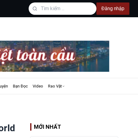
Đăng nhập
uyện
Bạn Đọc
Video
Rao Vặt
orld
MỚI NHẤT