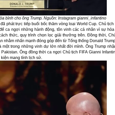
 hòa bình cho ông Trump. Nguồn: Instagram
gianni_infantino
ã phát trực tiếp buổi bốc thăm vòng loại World Cup. Chủ tịch 
A để ca ngợi những hành động, tôn vinh các cá nhân vì sự hòa
cách thức, quy trình chọn lọc giải thưởng trên. Đồng thời, Ch
ận nhằm nhấn mạnh đóng góp đến từ Tổng thống Donald Trump
y là một trong những vinh dự lớn nhất đời mình. Ông Trump nhậ
Pakistan. Ông đồng thời ca ngợi Chủ tịch FIFA Gianni Infantin
kiện mang tính lịch sử.