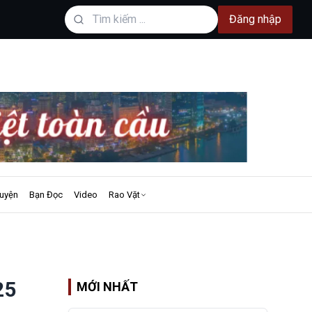
Đăng nhập
uyện
Bạn Đọc
Video
Rao Vặt
25
MỚI NHẤT