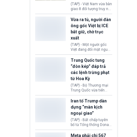
động tại Việt Nam và
(TAP) - Việt Nam vừa bàn
Lào, lôi kéo hàng nghìn
giao 8 đối tượng truy nã
người tham gia, luân
đỏ Interpol cho lực lượng
chuyển dòng tiền qua
chức năng Hàn Quốc.
Vừa ra tù, người đàn
nhiều lớp tài khoản. Sau
Nhóm này bị xác định
ông gốc Việt bị ICE
hơn 2 tuần phối hợp truy
lừa đảo 619 nạn nhân,
bắt giữ, chờ trục
xét, lực lượng chức năng
chiếm đoạt hơn 17,7 tỷ
hai nước đã bắt giữ 171
xuất
KRW.
đối tượng.
(TAP) - Một người gốc
Việt đang đối mặt nguy
cơ bị trục xuất khỏi Hoa
Kỳ sau khi đã chấp hành
Trung Quốc tung
xong bản án liên quan
“đòn kép” đáp trả
đến tội ác từ hơn 30
các lệnh trừng phạt
năm trước tại California.
từ Hoa Kỳ
(TAP) - Bộ Thương mại
Trung Quốc vừa tiến
hành áp đặt lệnh trừng
phạt lên hàng loạt thực
Iran tố Trump dàn
thể và siết chặt kiểm
dựng “màn kịch
soát xuất khẩu máy bay
ngoại giao”
không người lái (UAV)
sang Hoa Kỳ. Động thái
(TAP) - Bất chấp tuyên
này nhằm đáp trả các
bố từ Tổng thống Donald
biện pháp hạn chế
Trump về tiến trình đàm
thương mại, áp thuế mới
phán hòa bình, Iran
Meta phải chi 567