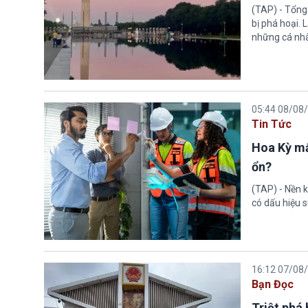
(TAP) - Tổng
bị phá hoại.
những cá nhâ
05:44 08/08
Tin Tức
Hoa Kỳ mấ
ổn?
(TAP) - Nền k
có dấu hiệu s
16:12 07/08
Bạn Đọc
Triệt phá