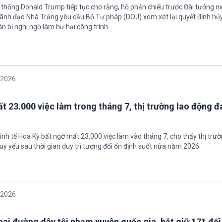
 thống Donald Trump tiếp tục cho rằng, hồ phản chiếu trước Đài tưởng n
 Lãnh đạo Nhà Trắng yêu cầu Bộ Tư pháp (DOJ) xem xét lại quyết định hủy
n bị nghi ngờ làm hư hại công trình.
/2026
t 23.000 việc làm trong tháng 7, thị trường lao động đ
inh tế Hoa Kỳ bất ngờ mất 23.000 việc làm vào tháng 7, cho thấy thị trư
uy yếu sau thời gian duy trì tương đối ổn định suốt nửa năm 2026.
/2026
 hai đường dây tội phạm xuyên quốc gia, bắt giữ 171 đố