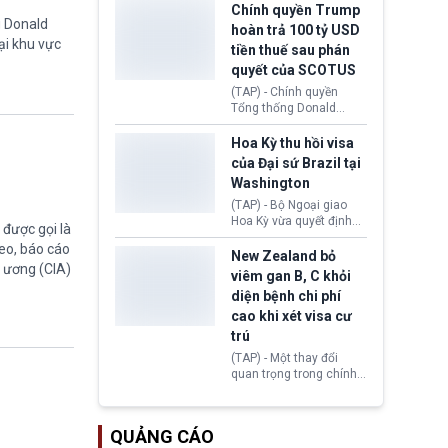
toàn y tế.
tăng lãi suất nếu lạm
Chính quyền Trump
g Donald
phát ở Hoa Kỳ không tiếp
hoàn trả 100 tỷ USD
tục giảm trong thời gian
ại khu vực
tiền thuế sau phán
tới.
quyết của SCOTUS
(TAP) - Chính quyền
Tổng thống Donald
Trump đã hoàn trả
khoảng 100 tỷ USD thuế
Hoa Kỳ thu hồi visa
quan từng thu theo Đạo
của Đại sứ Brazil tại
luật Quyền hạn Kinh tế
Washington
Khẩn cấp Quốc tế
(IEEPA). Động thái này
(TAP) - Bộ Ngoại giao
diễn ra sau phán quyết
Hoa Kỳ vừa quyết định
được gọi là
hồi tháng 2 bởi Tòa án
thu hồi thị thực (visa)
eo, báo cáo
Tối cao Hoa Kỳ
của bà Maria Luiza
New Zealand bỏ
g ương (CIA)
(SCOTUS) khi tuyên bố,
Ribeiro Viotti - Đại sứ
viêm gan B, C khỏi
việc áp thuế diện rộng là
Brazil tại Washington.
diện bệnh chi phí
hoàn toàn bất hợp pháp.
Động thái trên diễn ra
cao khi xét visa cư
trong bối cảnh tranh
chấp ngoại giao giữa
trú
chính quyền Tổng thống
(TAP) - Một thay đổi
Donald Trump và chính
quan trọng trong chính
phủ cánh tả Tổng thống
sách nhập cư của New
Brazil Luiz Inácio Lula
Zealand đang mở ra
da Silva đang leo thang
thêm cơ hội cho nhiều
gay gắt.
QUẢNG CÁO
người muốn định cư. Từ