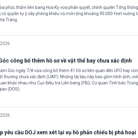
tòa phúc thẩm liên bang Hoa Kỳ vừa phán quyết, chính quyền Tổng thốn
có quyền tự ý xây phòng khiêu vũ mới rộng khoảng 90.000 feet vuông t
hà Trắng.
/2026
óc công bố thêm hồ sơ về vật thể bay chưa xác định
Năm Góc ngày 7/8 vừa công bố thêm 41 hồ sơ liên quan đến UFO hay còn 
ất thường chưa xác định (UAP). Những tài liệu này bao gồm hình ảnh, vid
quan khác nhau như Cục Điều tra Liên bang (FBI), Cơ quan Tình báo Trun
giao (DOS).
/2026
 yêu cầu DOJ xem xét lại vụ hồ phản chiếu bị phá hoại