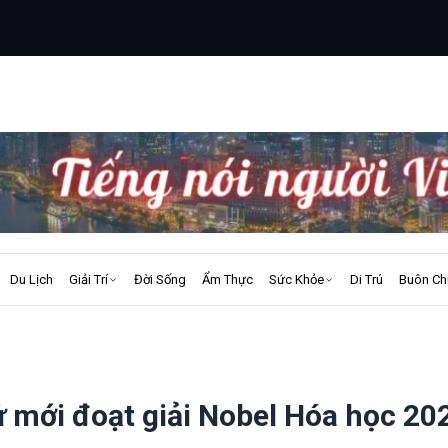
Du Lịch
Giải Trí
Đời Sống
Ẩm Thực
Sức Khỏe
Di Trú
Buôn Ch
ử mới đoạt giải Nobel Hóa học 20