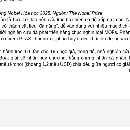
ưởng Nobel Hóa học 2025. Nguồn: The Nobel Prize
hân tử hữu cơ, tạo nên cấu trúc ba chiều có độ xốp cực cao. N
ơ trở thành vật liệu “đa năng”, dễ vận dụng với nhiều mục đích
 giới nghiên cứu đã phát triển hàng chục nghìn loại MOFs. Phầ
ất ô nhiễm PFAS khỏi nước, phân hủy dược chất tồn dư ngoài m
 hành trao 116 lần cho 195 học giả, trong đó, nhà nghiên cứu
 đoạt giải sẽ nhận huy chương, bằng chứng nhận cá nhân, 
triệu kronor (khoảng 1,2 triệu USD) chia đều giữa người có giả