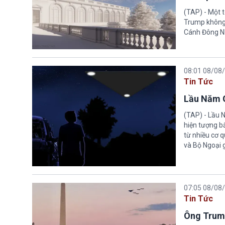
(TAP) - Một 
Trump không 
Cánh Đông N
08:01 08/08
Tin Tức
Lầu Năm G
(TAP) - Lầu 
hiện tượng b
từ nhiều cơ 
và Bộ Ngoại 
07:05 08/08
Tin Tức
Ông Trump