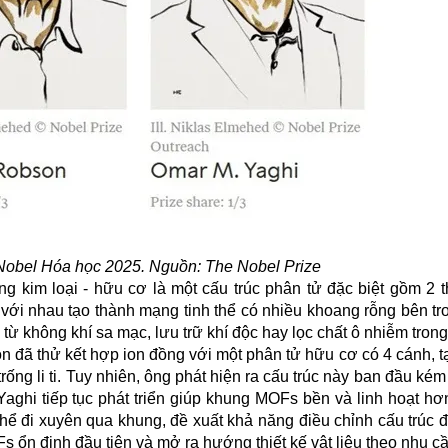
 Nobel Hóa học 2025. Nguồn: The Nobel Prize
ng kim loại - hữu cơ là một cấu trúc phân tử đặc biệt gồm 2 
 với nhau tạo thành mạng tinh thể có nhiều khoang rỗng bên tro
 không khí sa mạc, lưu trữ khí độc hay lọc chất ô nhiễm trong
đã thử kết hợp ion đồng với một phân tử hữu cơ có 4 cánh, tạ
ống li ti. Tuy nhiên, ông phát hiện ra cấu trúc này ban đầu ké
hi tiếp tục phát triển giúp khung MOFs bền và linh hoạt hơn
hể đi xuyên qua khung, đề xuất khả năng điều chỉnh cấu trúc 
 ổn định đầu tiên và mở ra hướng thiết kế vật liệu theo nhu c