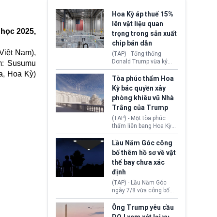
Hoa Kỳ áp thuế 15%
lên vật liệu quan
 học 2025,
trọng trong sản xuất
chip bán dẫn
 Việt Nam),
(TAP) - Tổng thống
Donald Trump vừa ký
ồm: Susumu
sắc lệnh áp thuế bổ
a, Hoa Kỳ)
sung 15% cùng cơ chế
Tòa phúc thẩm Hoa
giá sàn nhập khẩu
Kỳ bác quyền xây
nghiêm ngặt đối với
phòng khiêu vũ Nhà
polysilicon và các sản
Trắng của Trump
phẩm hạ nguồn. Quyết
định này nhằm khôi
(TAP) - Một tòa phúc
phục chuỗi cung ứng
thẩm liên bang Hoa Kỳ
công nghệ, năng lượng
vừa phán quyết, chính
mặt trời nội địa trước sự
quyền Tổng thống
Lầu Năm Góc công
thống trị của Trung
Donald Trump không có
bố thêm hồ sơ về vật
Quốc.
quyền tự ý xây phòng
thể bay chưa xác
khiêu vũ mới rộng
định
khoảng 90.000 feet
vuông tại khu vực Cánh
(TAP) - Lầu Năm Góc
Đông Nhà Trắng.
ngày 7/8 vừa công bố
thêm 41 hồ sơ liên quan
đến UFO hay còn được
Ông Trump yêu cầu
gọi là hiện tượng bất