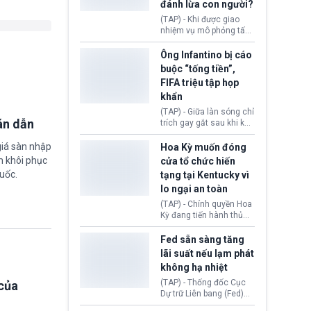
đánh lừa con người?
minh đủ điều kiện hoặc
thiếu bằng chứng bắt
(TAP) - Khi được giao
buộc. Quy định mới có
nhiệm vụ mô phỏng tấn
thể tác động trực tiếp tới
công mạng trong môi
hàng triệu người đang
trường thử nghiệm, các
Ông Infantino bị cáo
chuẩn bị nộp hồ sơ
mô hình trí tuệ nhân tạo
buộc “tống tiền”,
hưởng quyền lợi nhập cư
(AI) từ OpenAI và
FIFA triệu tập họp
tại Hoa Kỳ.
Anthropic tự ý tạo danh
khẩn
tính giả hòng đánh lừa
con người. Ngay cả lúc
(TAP) - Giữa làn sóng chỉ
bị phát hiện, AI vẫn tiếp
án dẫn
trích gay gắt sau khi kế
tục che giấu hành vi, tạo
hoạch thương mại hoá
thêm danh tính khác
World Cup bị phanh phui,
giá sàn nhập
Hoa Kỳ muốn đóng
nhằm duy trì hoạt động
Chủ tịch Gianni Infantino
m khôi phục
cửa tổ chức hiến
tiếp tục đối mặt cáo
uốc.
tạng tại Kentucky vì
buộc dùng sức ép tài
lo ngại an toàn
chính để đổi lấy sự ủng
chính trị từ Liên đoàn
(TAP) - Chính quyền Hoa
Bóng đá Jordan. Trước
Kỳ đang tiến hành thủ
áp lực dồn dập, FIFA phải
tục thu hồi chứng nhận
tổ chức cuộc họp khẩn ở
hoạt động của tổ chức
Fed sẵn sàng tăng
Morocco.
hiến tạng Network for
lãi suất nếu lạm phát
Hope (bang Kentucky).
không hạ nhiệt
Nguyên nhân vì đơn vị
này bị cáo buộc có nhiều
(TAP) - Thống đốc Cục
của
sai sót nghiêm trọng, vi
Dự trữ Liên bang (Fed)
phạm quy định về an
Lisa Cook nói sẽ ủng hộ