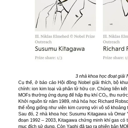
3 nhà khoa học đoạt giải
Cụ thể, ở báo cáo Hội đồng Nobel giải thích, bộ khu
chính: ion kim loại và phân tử hữu cơ. Chúng liên kết
MOFs thường ứng dụng để hấp thụ khí CO₂, thu nước từ
Khởi nguồn từ năm 1989, nhà hóa học Richard Robson 
thể rỗng giống như viên kim cương với vô số khoảng tr
Sau đó, 2 nhà khoa học Susumu Kitagawa và Omar Yag
đoạn 1992 – 2003, Kitagawa chứng minh khí gas có t
mục đích sử dụng. Còn Yaghi đã tạo ra phiên bản MOFs