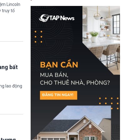
nay, người mắc viêm
iệm Lincoln
gan B hoặc viêm gan C
 truy tố
sẽ không còn bị mặc
định không đáp ứng tiêu
chuẩn sức khỏe chỉ vì
chi phí điều trị khi nộp hồ
sơ xin visa cư trú.
ang bất
ờng lao động
i tượng