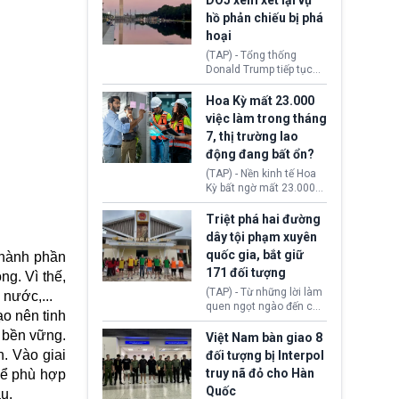
DOJ xem xét lại vụ
thường chưa xác định
hồ phản chiếu bị phá
(UAP). Những tài liệu này
hoại
bao gồm hình ảnh,
video, báo cáo từ nhiều
(TAP) - Tổng thống
cơ quan khác nhau như
Donald Trump tiếp tục
Cục Điều tra Liên bang
cho rằng, hồ phản chiếu
(FBI), Cơ quan Tình báo
trước Đài tưởng niệm
Hoa Kỳ mất 23.000
Trung ương (CIA) và Bộ
Lincoln bị phá hoại. Lãnh
việc làm trong tháng
Ngoại giao (DOS).
đạo Nhà Trắng yêu cầu
7, thị trường lao
Bộ Tư pháp (DOJ) xem
động đang bất ổn?
xét lại quyết định hủy
truy tố những cá nhân bị
(TAP) - Nền kinh tế Hoa
nghi ngờ làm hư hại
Kỳ bất ngờ mất 23.000
công trình.
việc làm vào tháng 7,
cho thấy thị trường lao
Triệt phá hai đường
động có dấu hiệu suy
dây tội phạm xuyên
yếu sau thời gian duy trì
quốc gia, bắt giữ
thành phần
tương đối ổn định suốt
171 đối tượng
nửa năm 2026.
ng. Vì thế,
(TAP) - Từ những lời làm
 nước,...
quen ngọt ngào đến các
o nên tinh
“sàn vàng ảo”, bất động
m bền vững.
sản trực tuyến cùng
Việt Nam bàn giao 8
đường dây đánh bạc quy
. Vào giai
đối tượng bị Interpol
mô lớn, hai tổ chức tội
truy nã đỏ cho Hàn
để phù hợp
phạm xuyên quốc gia đã
Quốc
dựng lên mạng lưới hoạt
ầu.