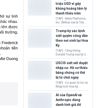
cùng lệnh cấm công
khẳng định chưa có bất
triệu USD vì gây
nghệ gần đây từ phía
kỳ thỏa thuận nào.
khủng hoảng tâm lý
Washington.
Tehran cho rằng, Hoa Kỳ
thanh thiếu niên
chỉ đang dàn dựng “màn
hờ sự linh
kịch ngoại giao” để xoa
(TAP) - Meta Platforms,
 khác nhau.
dịu căng thẳng.
Inc. (Meta) vừa bị Tòa án
bang New Mexico yêu
n lớn được
cầu đóng góp 567 triệu
Trump ký sắc lệnh
ôi trường,
USD vào một quỹ khắc
siết quyền công dân
phục hậu quả. Quyết
theo nơi sinh tại Hoa
định này diễn ra sau khi
 Frederick
Kỳ
toà xác định, những nền
khoản tiền
tảng mạng xã hội
(TAP) - Tổng thống
i.
(Facebook, Instagram)
Donald Trump vừa ký 2
thuộc công ty gây ra
Mie Duong
sắc lệnh hành pháp mới
cuộc khủng hoảng sức
nhằm siết chặt chính
USCIS siết xét duyệt
khỏe tâm thần ở thanh
sách quyền công dân
nhập cư: Hồ sơ thiếu
thiếu niên.
theo nơi sinh. Động thái
bằng chứng có thể
diễn ra sau khi Tòa án
bị từ chối ngay
Tối cao Hoa Kỳ
(SCOTUS) hôm 30/7
(TAP) - Cơ quan Di trú và
tuyên bố bác bỏ, ngăn
Nhập tịch Hoa Kỳ
chính quyền thực hiện
(USCIS) vừa thay đổi quy
chính sách này.
trình xét duyệt hồ sơ
AI của OpenAI và
nhập cư, trao quyền cho
Anthropic dùng
viên chức từ chối ngay
danh tính giả để
những đơn không chứng